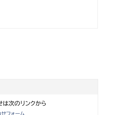
消防課
警防第1課
警防第2課
局
監査事務局
局
監査事務局
せは次のリンクから
せフォーム