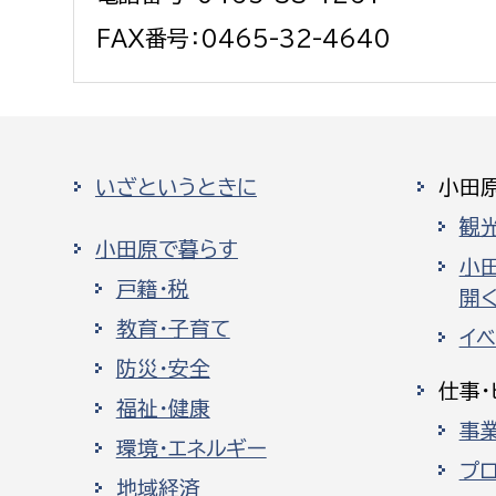
FAX番号：0465-32-4640
いざというときに
小田
観
小田原で暮らす
小
戸籍・税
開く
教育・子育て
イ
防災・安全
仕事・
福祉・健康
事
環境・エネルギー
プ
地域経済