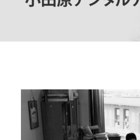
高校生・大学生など
若者
妊産婦
市民部
防災部
地域政策課
防災対
高齢者
地域安全課
障がい者
人権・男女共同参画課
戸籍住民課
傷病者
事業者
福祉健康部
子ども
労働者