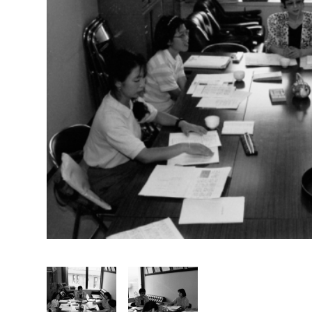
福祉政策課
子ども
求職者
生活援護課
子ども
高齢介護課
保育課
外国人
障がい福祉課
保険課
ペット
健康づくり課
建設部
会計管
建設政策課
出納室
国県事業推進課
土木管理課
道水路整備課
みどり公園課