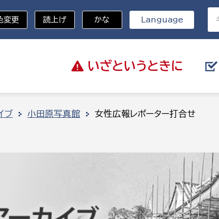
色変更
読上げ
かな
Language
いざと
いうときに
分野を選択
イブ
小田原写真館
女性広報レポーター打合せ
総務部
戸籍
災・ハザードマップ
避難場所
策課
総務課
税
職員課
ネジメント課
財産管理課
教育・子育て
ル推進課
契約検査課