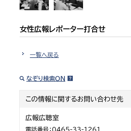
建築課
女性広報レポーター打合せ
上下水道局
教育部
一覧へ戻る
経営総務課
教育総
給排水業務課
保健給
水道整備課
教育指
なぞり検索ON
下水道整備課
浄水管理課
この情報に関するお問い合わせ先
農業委員会事務局
議会局
広報広聴室
農業委員会事務局
議会総
電話番号：0465-33-1261