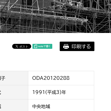
相談をしたい
支払いをしたい
働きたい
環境部
印刷する
環境政策課
遊びたい
ゼロカーボン推進課
小田原のことを知りたい
環境保護課
環境事業センター
イベント・講座などに参加したい
別子
ODA20120288
務所
代
1991(平成3)年
まちづくりに関わりたい
都市部
域
中央地域