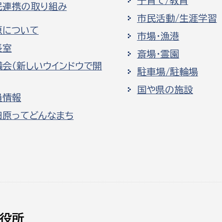
子育て/教育
民連携の取り組み
市民活動/生涯学習
原について
市場・漁港
長室
斎場・霊園
議会（新しいウインドウで開
駐車場/駐輪場
国や県の施設
員情報
田原ってどんなまち
役所