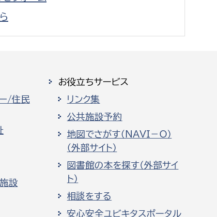
ら
お役立ちサービス
ー/住民
リンク集
公共施設予約
祉
地図でさがす（NAVI－O）
（外部サイト）
図書館の本を探す（外部サイ
ト）
化施設
相談をする
安心安全ユビキタスポータル