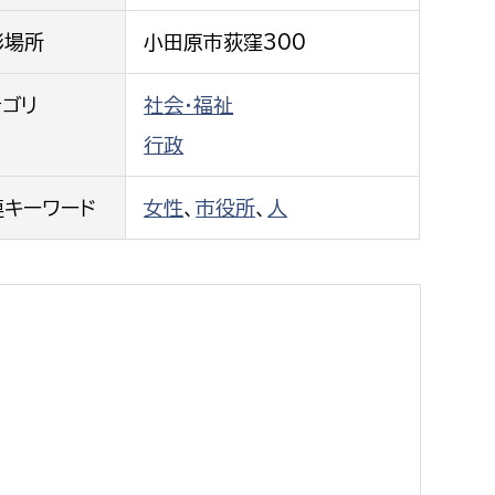
都市政策課
影場所
小田原市荻窪300
都市計画課
地域交通課
テゴリ
社会・福祉
建築指導課
行政
開発審査課
連キーワード
女性
、
市役所
、
人
ー
消防
消防総務課
課
予防課
課
警防計画課
救急課
情報司令課