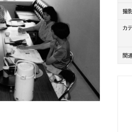
政策課
産業政策課
撮
観光
若者支援課
観光課
農政課
カ
消防
水産海浜課
病院
関
市議会
理者
市立総合医療センタ
患者サポートセンター
病院管理局：経営管理
病院管理局：施設用度
病院管理局：医事課