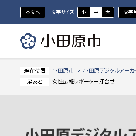
本文へ
文字サイズ
小
中
大
文字
いざというときに
対象者を選択
組織から探す
小田原市
小田原デジタルアーカ
現在位置
女性広報レポーター打合せ
足あと
部に属さない室
企画部
新生児・乳幼児
休日救急外来
防
秘書室
企画政
幼稚園児・保育園児
広報広聴室
財政課
コンプライアンス推進室
資産マ
小・中学生
デジタ