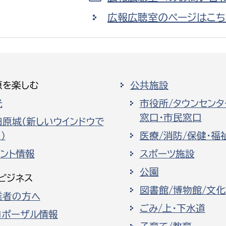
広報広聴室のページはこち
原を楽しむ
公共施設
光
市役所/タウンセンタ
窓口・市民窓口
田原城（新しいウインドウで
）
医療/消防/保健・福
ベント情報
スポーツ施設
公園
ビジネス
図書館/博物館/文
業者の方へ
ごみ/上・下水道
ロポーザル情報