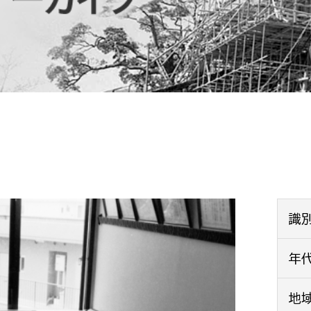
防災・安全
市税総務課
市民税課
福祉・健康
資産税課
環境・エネルギー
文化部
策課
文化政策課
地域経済
生涯学習課
都市基盤
文化財課
図書館
文化・生涯学習
識
スポーツ課
小田原城総合管理事
年
市民活動・地域づくり
若者部
経済部
地
行政経営