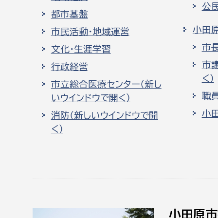
公
都市基盤
小田
市民活動・地域運営
市
文化・生涯学習
市
行政経営
く）
市立総合医療センター（新し
職
いウインドウで開く）
小
消防（新しいウインドウで開
く）
小田原市