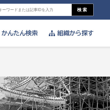
かんたん
検索
組織から
探す
目的を選択
公営事業部
支援や給付を受けたい
消防
事業課
届け出や申請をしたい
証明書がほしい