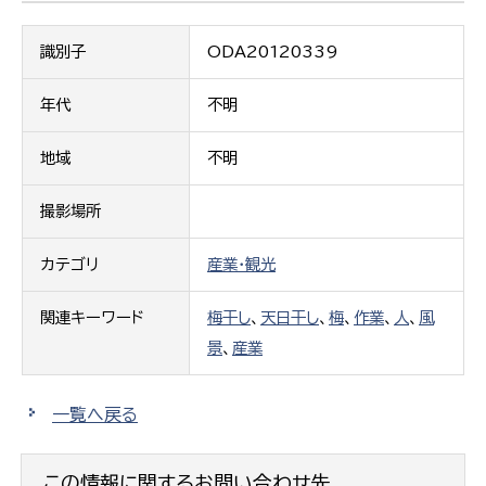
識別子
ODA20120339
年代
不明
地域
不明
撮影場所
カテゴリ
産業・観光
関連キーワード
梅干し
、
天日干し
、
梅
、
作業
、
人
、
風
景
、
産業
一覧へ戻る
この情報に関するお問い合わせ先