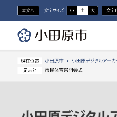
本文へ
文字サイズ
小
中
大
文字
いざというときに
対象者を選択
組織から探す
小田原市
小田原デジタルアーカ
現在位置
市民体育祭開会式
足あと
部に属さない室
企画部
新生児・乳幼児
休日救急外来
防
秘書室
企画政
幼稚園児・保育園児
広報広聴室
財政課
コンプライアンス推進室
資産マ
小・中学生
デジタ