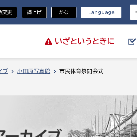
色変更
読上げ
かな
Language
いざと
いうときに
分野を選択
イブ
小田原写真館
市民体育祭開会式
総務部
戸籍
災・ハザードマップ
避難場所
策課
総務課
税
職員課
ネジメント課
財産管理課
教育・子育て
ル推進課
契約検査課