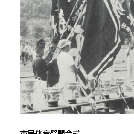
福祉政策課
子ども
求職者
生活援護課
子ども
高齢介護課
保育課
外国人
障がい福祉課
保険課
ペット
健康づくり課
建設部
会計管
建設政策課
出納室
国県事業推進課
土木管理課
道水路整備課
みどり公園課
市民体育祭開会式