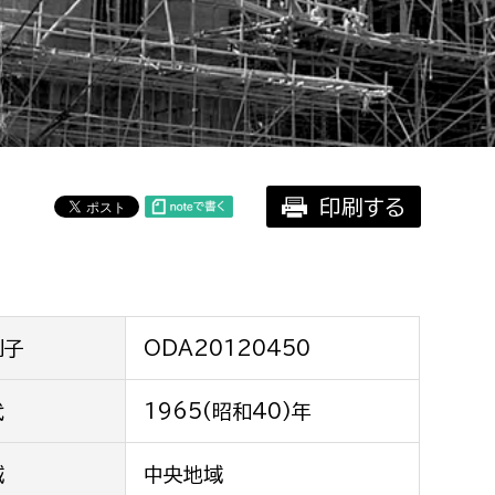
相談をしたい
支払いをしたい
働きたい
環境部
印刷する
環境政策課
遊びたい
ゼロカーボン推進課
小田原のことを知りたい
環境保護課
環境事業センター
イベント・講座などに参加したい
別子
ODA20120450
務所
代
1965(昭和40)年
まちづくりに関わりたい
都市部
域
中央地域