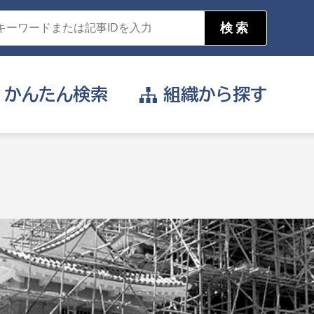
かんたん
検索
組織から
探す
目的を選択
公営事業部
支援や給付を受けたい
消防
事業課
届け出や申請をしたい
証明書がほしい