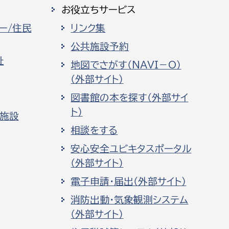
お役立ちサービス
ー/住民
リンク集
公共施設予約
祉
地図でさがす（NAVI－O）
（外部サイト）
図書館の本を探す（外部サイ
ト）
化施設
相談をする
安心安全ユビキタスポータル
（外部サイト）
電子申請・届出（外部サイト）
消防出動・気象観測システム
（外部サイト）