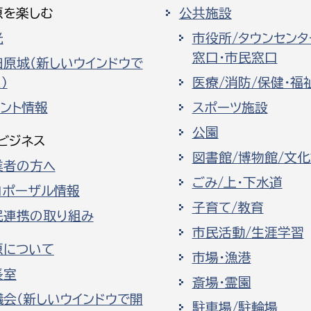
原を楽しむ
公共施設
光
市役所/タウンセンタ
窓口・市民窓口
田原城（新しいウインドウで
）
医療/消防/保健・福
ベント情報
スポーツ施設
公園
ビジネス
図書館/博物館/文
業者の方へ
ごみ/上・下水道
ロポーザル情報
子育て/教育
民連携の取り組み
市民活動/生涯学習
原について
市場・漁港
長室
斎場・霊園
議会（新しいウインドウで開
駐車場/駐輪場