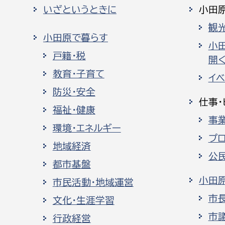
いざというときに
小田
観
小田原で暮らす
小
戸籍・税
開く
教育・子育て
イ
防災・安全
仕事・
福祉・健康
事
環境・エネルギー
プ
地域経済
公
都市基盤
小田
市民活動・地域運営
市
文化・生涯学習
市
行政経営