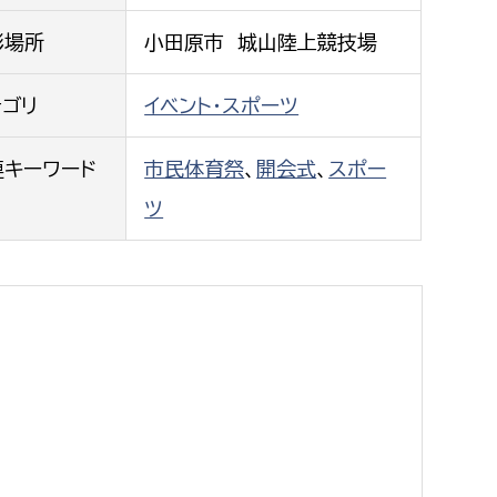
都市政策課
影場所
小田原市 城山陸上競技場
都市計画課
地域交通課
テゴリ
イベント・スポーツ
建築指導課
連キーワード
市民体育祭
、
開会式
、
スポー
開発審査課
ツ
ー
消防
消防総務課
課
予防課
課
警防計画課
救急課
情報司令課