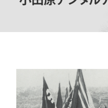
高校生・大学生など
若者
妊産婦
市民部
防災部
地域政策課
防災対
高齢者
地域安全課
障がい者
人権・男女共同参画課
戸籍住民課
傷病者
事業者
福祉健康部
子ども
労働者