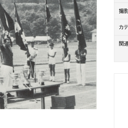
政策課
産業政策課
撮
観光
若者支援課
観光課
農政課
カ
消防
水産海浜課
関
病院
市議会
理者
市立総合医療センタ
患者サポートセンター
病院管理局：経営管理
病院管理局：施設用度
病院管理局：医事課