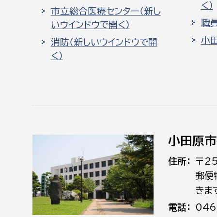
く）
市立総合医療センター（新し
職
いウインドウで開く）
小
消防（新しいウインドウで開
く）
小田原市
住所
〒2
郵便
きま
電話
046