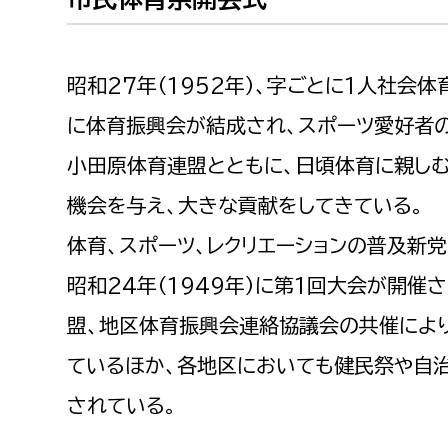
建築課
昭和27年（1952年）、字ごとに1人社会
に体育振興会が結成され、スポーツ愛好者
上下水道局
教育部
小田原体育連盟とともに、日頃体育に親し
経営総務課
教育総
機会を与え、大きな貢献をしてきている。
給排水業務課
保健給
体育、スポーツ、レクリエーションの普及新
水道整備課
教育指
昭和24年（1949年）に第1回大会が開催
下水道整備課
盟、地区体育振興会連絡協議会の共催によ
浄水管理課
ているほか、各地区においても健民祭や自
農業委員会事務局
議会局
されている。
農業委員会事務局
議会総