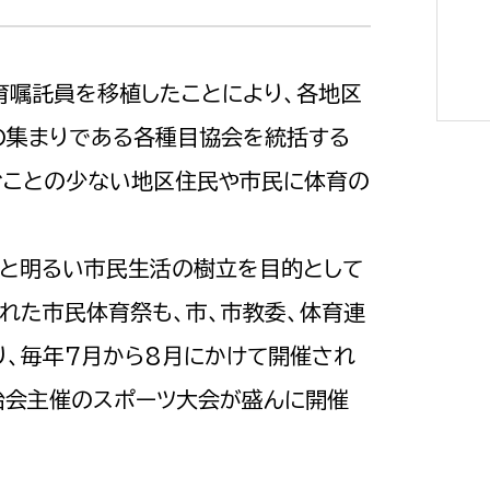
体育嘱託員を移植したことにより、各地区
の集まりである各種目協会を統括する
選挙管理委員会事務
むことの少ない地区住民や市民に体育の
務課
選挙管理委員会事務
食課
党と明るい市民生活の樹立を目的として
導課
された市民体育祭も、市、市教委、体育連
り、毎年7月から8月にかけて開催され
治会主催のスポーツ大会が盛んに開催
務課