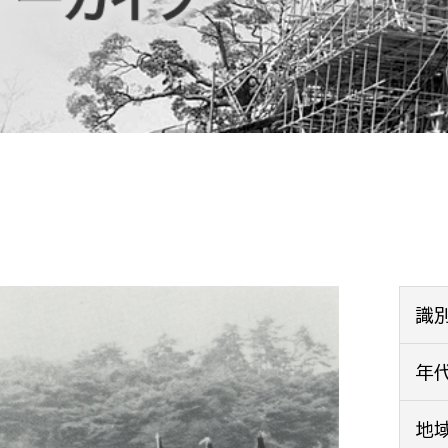
防災・安全
市税総務課
市民税課
福祉・健康
資産税課
環境・エネルギー
文化部
策課
文化政策課
地域経済
生涯学習課
都市基盤
文化財課
図書館
文化・生涯学習
識
スポーツ課
小田原城総合管理事
年
市民活動・地域づくり
若者部
経済部
地
行政経営