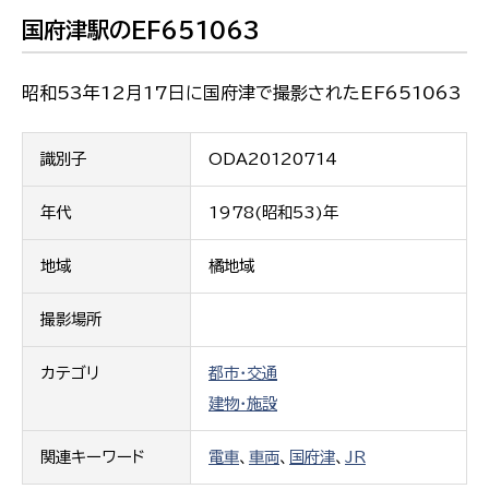
国府津駅のEF651063
昭和53年12月17日に国府津で撮影されたEF651063
識別子
ODA20120714
年代
1978(昭和53)年
地域
橘地域
撮影場所
カテゴリ
都市・交通
建物・施設
関連キーワード
電車
、
車両
、
国府津
、
JR