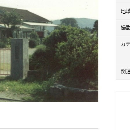
政策課
産業政策課
地
観光
若者支援課
観光課
農政課
撮
消防
水産海浜課
カ
病院
市議会
理者
市立総合医療センタ
関
患者サポートセンター
病院管理局：経営管理
病院管理局：施設用度
病院管理局：医事課