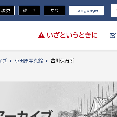
色変更
読上げ
かな
Language
いざと
いうときに
分野を選択
イブ
小田原写真館
豊川保育所
総務部
戸籍
災・ハザードマップ
避難場所
策課
総務課
税
職員課
ネジメント課
財産管理課
教育・子育て
ル推進課
契約検査課