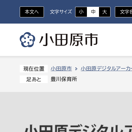
本文へ
文字サイズ
小
中
大
文字
いざというときに
対象者を選択
組織から探す
小田原市
小田原デジタルアーカ
現在位置
豊川保育所
足あと
部に属さない室
企画部
新生児・乳幼児
休日救急外来
防
秘書室
企画政
幼稚園児・保育園児
広報広聴室
財政課
コンプライアンス推進室
資産マ
小・中学生
デジタ