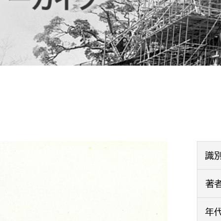
防災・安全
市税総務課
市民税課
福祉・健康
資産税課
環境・エネルギー
文化部
策課
文化政策課
地域経済
生涯学習課
都市基盤
文化財課
図書館
文化・生涯学習
識
スポーツ課
小田原城総合管理事
著
市民活動・地域づくり
若者部
経済部
年
行政経営