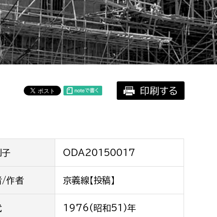
相談をしたい
支払いをしたい
働きたい
環境部
印刷する
環境政策課
遊びたい
ゼロカーボン推進課
小田原のことを知りたい
環境保護課
環境事業センター
イベント・講座などに参加したい
別子
ODA20150017
務所
者/作者
京義線【投稿】
まちづくりに関わりたい
都市部
代
1976(昭和51)年