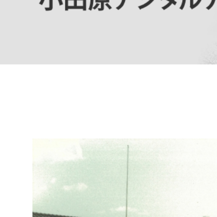
高校生・大学生など
若者
妊産婦
市民部
防災部
地域政策課
防災対
高齢者
地域安全課
障がい者
人権・男女共同参画課
戸籍住民課
傷病者
事業者
福祉健康部
子ども
労働者