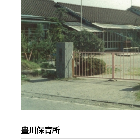
福祉政策課
子ども
求職者
生活援護課
子ども
高齢介護課
保育課
外国人
障がい福祉課
保険課
ペット
健康づくり課
建設部
会計管
建設政策課
出納室
国県事業推進課
土木管理課
道水路整備課
豊川保育所
みどり公園課