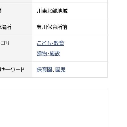
都市政策課
域
川東北部地域
都市計画課
地域交通課
影場所
豊川保育所前
建築指導課
テゴリ
こども・教育
開発審査課
建物・施設
ー
消防
連キーワード
保育園
、
園児
消防総務課
課
予防課
課
警防計画課
救急課
情報司令課