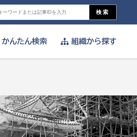
かんたん
検索
組織から
探す
目的を選択
公営事業部
支援や給付を受けたい
消防
事業課
届け出や申請をしたい
証明書がほしい