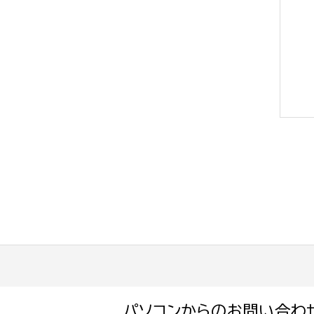
選挙管理委員会事務
務課
選挙管理委員会事務
食課
導課
務課
パソコンからのお問い合わ