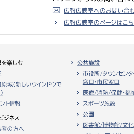
広報広聴室へのお問い合わ
広報広聴室のページはこち
原を楽しむ
公共施設
光
市役所/タウンセンタ
窓口・市民窓口
田原城（新しいウインドウで
）
医療/消防/保健・福
ベント情報
スポーツ施設
公園
ビジネス
図書館/博物館/文
業者の方へ