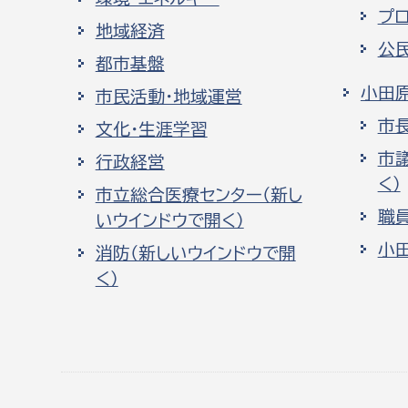
プ
地域経済
公
都市基盤
小田
市民活動・地域運営
市
文化・生涯学習
市
行政経営
く）
市立総合医療センター（新し
職
いウインドウで開く）
小
消防（新しいウインドウで開
く）