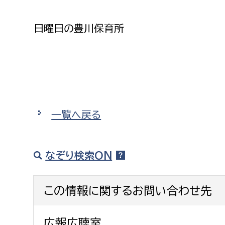
建築課
日曜日の豊川保育所
上下水道局
教育部
経営総務課
教育総
給排水業務課
保健給
一覧へ戻る
水道整備課
教育指
下水道整備課
なぞり検索ON
浄水管理課
この情報に関するお問い合わせ先
農業委員会事務局
議会局
農業委員会事務局
議会総
広報広聴室