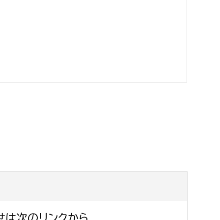
消防課
警防第1課
警防第2課
局
監査事務局
局
監査事務局
せは次のリンクから