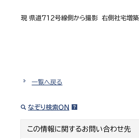
建築課
現 県道712号線側から撮影 右側社宅増
上下水道局
教育部
経営総務課
教育総
給排水業務課
保健給
水道整備課
教育指
一覧へ戻る
下水道整備課
浄水管理課
なぞり検索ON
農業委員会事務局
議会局
この情報に関するお問い合わせ先
農業委員会事務局
議会総