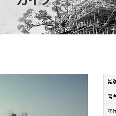
防災・安全
市税総務課
市民税課
福祉・健康
資産税課
環境・エネルギー
文化部
策課
文化政策課
地域経済
生涯学習課
都市基盤
文化財課
図書館
文化・生涯学習
識
スポーツ課
小田原城総合管理事
著
市民活動・地域づくり
若者部
経済部
年
行政経営