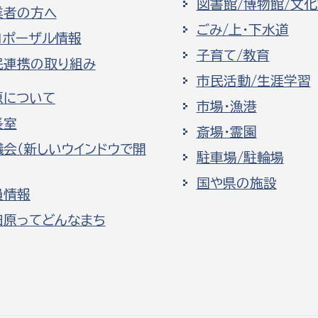
図書館/博物館/文
業者の方へ
ごみ/上・下水道
ロポーザル情報
子育て/教育
民連携の取り組み
市民活動/生涯学習
原について
市場・漁港
長室
斎場・霊園
議会（新しいウインドウで開
駐車場/駐輪場
国や県の施設
員情報
田原ってどんなまち