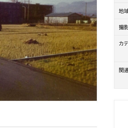
政策課
産業政策課
地
観光
若者支援課
観光課
農政課
撮
消防
水産海浜課
カ
病院
市議会
理者
市立総合医療センタ
関
患者サポートセンター
病院管理局：経営管理
病院管理局：施設用度
病院管理局：医事課