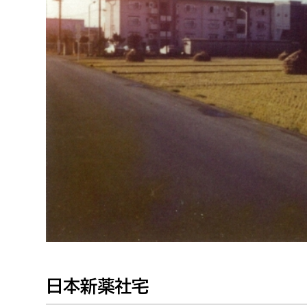
福祉政策課
子ども
求職者
生活援護課
子ども
高齢介護課
保育課
外国人
障がい福祉課
保険課
ペット
健康づくり課
建設部
会計管
建設政策課
出納室
国県事業推進課
土木管理課
道水路整備課
日本新薬社宅
みどり公園課