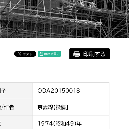
相談をしたい
支払いをしたい
働きたい
環境部
印刷する
環境政策課
遊びたい
ゼロカーボン推進課
小田原のことを知りたい
環境保護課
環境事業センター
イベント・講座などに参加したい
別子
ODA20150018
務所
者/作者
京義線【投稿】
まちづくりに関わりたい
都市部
代
1974(昭和49)年