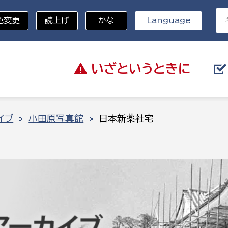
色変更
読上げ
かな
Language
いざと
いうときに
分野を選択
イブ
小田原写真館
日本新薬社宅
総務部
戸籍
災・ハザードマップ
避難場所
策課
総務課
税
職員課
ネジメント課
財産管理課
教育・子育て
ル推進課
契約検査課