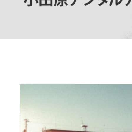
高校生・大学生など
若者
妊産婦
市民部
防災部
地域政策課
防災対
高齢者
地域安全課
障がい者
人権・男女共同参画課
戸籍住民課
傷病者
事業者
福祉健康部
子ども
労働者