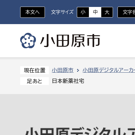
本文へ
文字サイズ
小
中
大
文字
いざというときに
対象者を選択
組織から探す
小田原市
小田原デジタルアーカ
現在位置
日本新薬社宅
足あと
部に属さない室
企画部
新生児・乳幼児
休日救急外来
防
秘書室
企画政
幼稚園児・保育園児
広報広聴室
財政課
コンプライアンス推進室
資産マ
小・中学生
デジタ