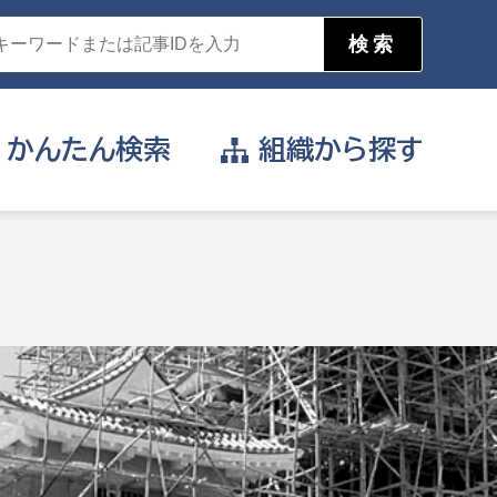
かんたん
検索
組織から
探す
目的を選択
公営事業部
支援や給付を受けたい
消防
事業課
届け出や申請をしたい
証明書がほしい