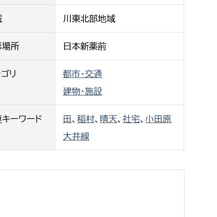
都市政策課
域
川東北部地域
都市計画課
地域交通課
影場所
日本新薬前
建築指導課
テゴリ
都市・交通
開発審査課
建物・施設
ー
消防
連キーワード
田
、
稲村
、
晴天
、
社宅
、
小田原
大井線
消防総務課
課
予防課
課
警防計画課
救急課
情報司令課