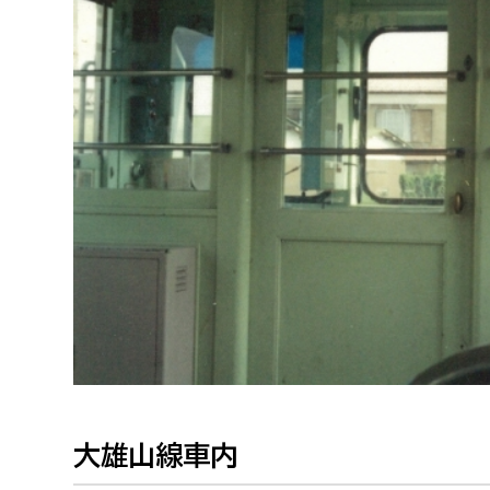
福祉政策課
子ども
求職者
生活援護課
子ども
高齢介護課
保育課
外国人
障がい福祉課
保険課
ペット
健康づくり課
建設部
会計管
建設政策課
出納室
国県事業推進課
土木管理課
道水路整備課
大雄山線車内
みどり公園課