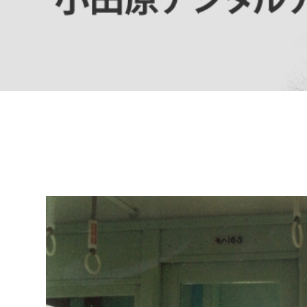
高校生・大学生など
若者
妊産婦
市民部
防災部
地域政策課
防災対
高齢者
地域安全課
障がい者
人権・男女共同参画課
戸籍住民課
傷病者
事業者
福祉健康部
子ども
労働者