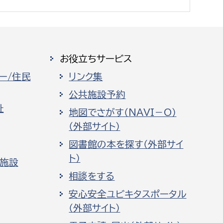
お役立ちサービス
ー/住民
リンク集
公共施設予約
祉
地図でさがす（NAVI－O）
（外部サイト）
図書館の本を探す（外部サイ
ト）
化施設
相談をする
安心安全ユビキタスポータル
（外部サイト）