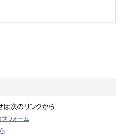
消防課
警防第1課
警防第2課
局
監査事務局
局
監査事務局
せは次のリンクから
せフォーム
ら