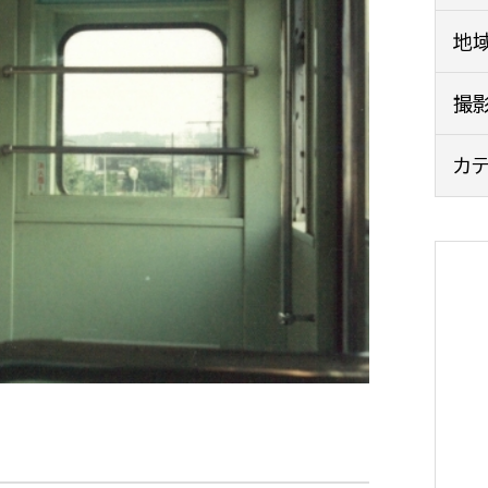
政策課
産業政策課
地
観光
若者支援課
観光課
農政課
撮
消防
水産海浜課
カ
病院
市議会
理者
市立総合医療センタ
患者サポートセンター
病院管理局：経営管理
病院管理局：施設用度
病院管理局：医事課