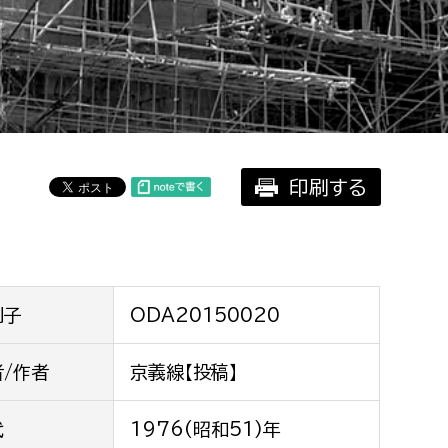
相談をしたい
支払いをしたい
働きたい
環境部
印刷する
環境政策課
遊びたい
ゼロカーボン推進課
小田原のことを知りたい
環境保護課
環境事業センター
イベント・講座などに参加したい
別子
ODA20150020
務所
者/作者
京義線【投稿】
まちづくりに関わりたい
都市部
代
1976(昭和51)年