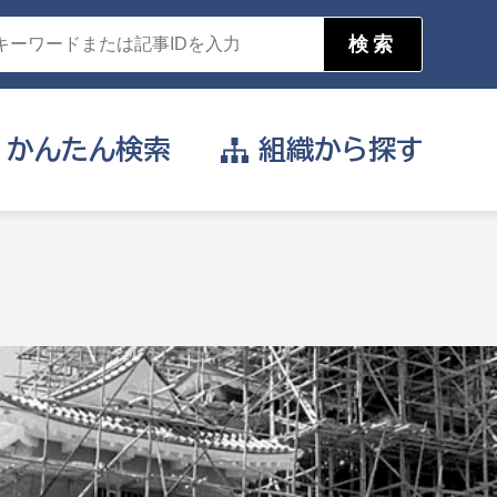
かんたん
検索
組織から
探す
目的を選択
公営事業部
支援や給付を受けたい
消防
事業課
届け出や申請をしたい
証明書がほしい