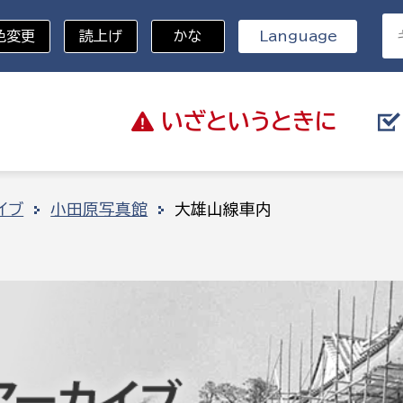
色変更
読上げ
かな
Language
いざと
いうときに
分野を選択
イブ
小田原写真館
大雄山線車内
総務部
戸籍
災・ハザードマップ
避難場所
策課
総務課
税
職員課
ネジメント課
財産管理課
教育・子育て
ル推進課
契約検査課