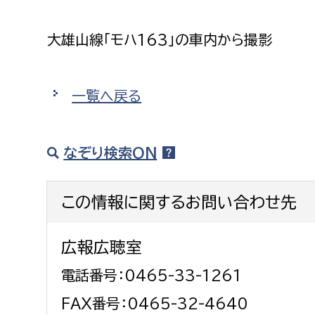
建築課
大雄山線「モハ163」の車内から撮影
一覧へ戻る
上下水道局
教育部
経営総務課
教育総
なぞり検索ON
給排水業務課
保健給
水道整備課
教育指
この情報に関するお問い合わせ先
下水道整備課
浄水管理課
広報広聴室
農業委員会事務局
議会局
電話番号：0465-33-1261
農業委員会事務局
議会総
FAX番号：0465-32-4640