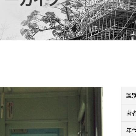
防災・安全
市税総務課
市民税課
福祉・健康
資産税課
環境・エネルギー
文化部
策課
文化政策課
地域経済
生涯学習課
都市基盤
文化財課
図書館
文化・生涯学習
識
スポーツ課
小田原城総合管理事
著
市民活動・地域づくり
若者部
経済部
年
行政経営