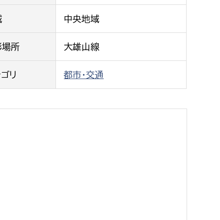
都市政策課
域
中央地域
都市計画課
地域交通課
影場所
大雄山線
建築指導課
テゴリ
都市・交通
開発審査課
ー
消防
消防総務課
課
予防課
課
警防計画課
救急課
情報司令課