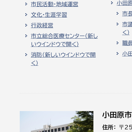
小田
市民活動・地域運営
市
文化・生涯学習
市
行政経営
く）
市立総合医療センター（新し
職
いウインドウで開く）
小
消防（新しいウインドウで開
く）
小田原市
住所
〒2