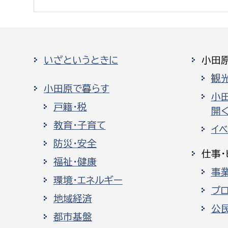
いざというときに
小田
観
小田原で暮らす
小
戸籍・税
開く
教育・子育て
イ
防災・安全
仕事・
福祉・健康
事
環境・エネルギー
プ
地域経済
公
都市基盤