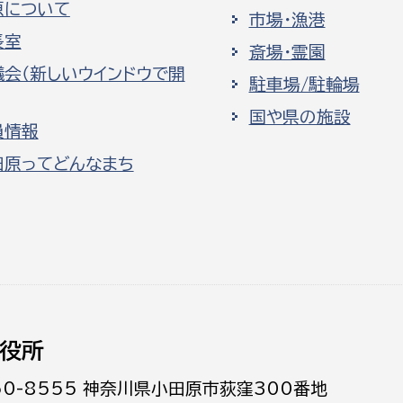
原について
市場・漁港
長室
斎場・霊園
議会（新しいウインドウで開
駐車場/駐輪場
国や県の施設
員情報
田原ってどんなまち
役所
50-8555 神奈川県小田原市荻窪300番地