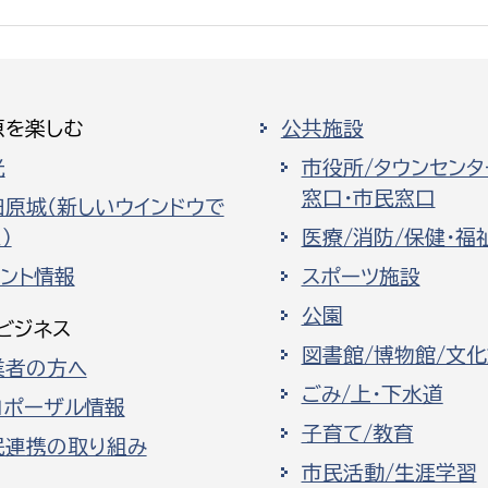
原を楽しむ
公共施設
光
市役所/タウンセンタ
窓口・市民窓口
田原城（新しいウインドウで
）
医療/消防/保健・福
ベント情報
スポーツ施設
公園
ビジネス
図書館/博物館/文
業者の方へ
ごみ/上・下水道
ロポーザル情報
子育て/教育
民連携の取り組み
市民活動/生涯学習