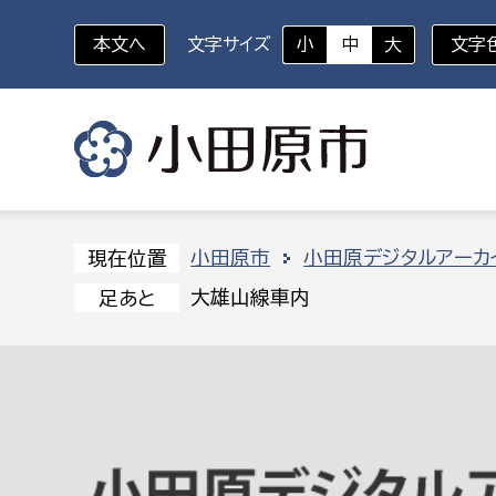
本文へ
文字サイズ
小
中
大
文字
いざというときに
対象者を選択
組織から探す
小田原市
小田原デジタルアーカ
現在位置
大雄山線車内
足あと
部に属さない室
企画部
新生児・乳幼児
休日救急外来
防
秘書室
企画政
幼稚園児・保育園児
広報広聴室
財政課
コンプライアンス推進室
資産マ
小・中学生
デジタ