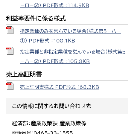
－ロ－②） PDF形式 ：114.9ＫＢ
利益率要件に係る様式
指定業種のみを営んでいる場合（様式第５－ハ－
①） PDF形式 ：108.1ＫＢ
指定業種と非指定業種を営んでいる場合（様式第５
－ハ－②） PDF形式 ：105.8ＫＢ
売上高証明書
売上証明書様式 PDF形式 ：68.3ＫＢ
この情報に関するお問い合わせ先
経済部：産業政策課 産業政策係
電話番号：0465-33-1555