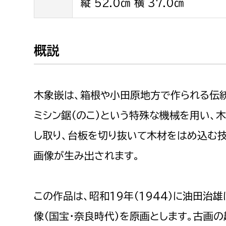
縦 52.0㎝ 横 37.0㎝
建築課
概説
上下水道局
教育部
木象嵌は、箱根や小田原地方で作られる伝
経営総務課
教育総
給排水業務課
保健給
ミシン鋸（のこ）という特殊な機械を用い、
水道整備課
教育指
し取り、台板を切り抜いて木材をはめ込む
下水道整備課
画像が生み出されます。
浄水管理課
農業委員会事務局
議会局
この作品は、昭和19年（1944）に油田
像（国宝・奈良時代）を原画とします。古画
農業委員会事務局
議会総