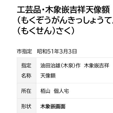
高校生・大学生など
工芸品・木象嵌吉祥天像額
（もくぞうがんきっしょう
若者
（もくせん）さく）
妊産婦
市民部
防災部
地域政策課
防災対
高齢者
市指定 昭和51年3月3日
地域安全課
障がい者
指定
油田治雄（木泉）作 木象嵌吉祥
人権・男女共同参画課
戸籍住民課
名称
天像額
傷病者
所在
栢山 個人宅
事業者
福祉健康部
子ども
形状
木象嵌画面
労働者