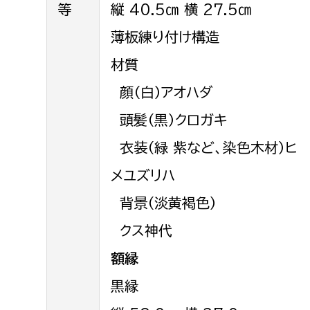
等
縦 40.5㎝ 横 27.5㎝
福祉政策課
子ども
求職者
生活援護課
薄板練り付け構造
子ども
高齢介護課
保育課
材質
外国人
障がい福祉課
顔（白）アオハダ
保険課
ペット
頭髪（黒）クロガキ
健康づくり課
衣装（緑 紫など、染色木材）ヒ
建設部
会計管
メユズリハ
建設政策課
背景（淡黄褐色）
出納室
国県事業推進課
クス神代
土木管理課
額縁
道水路整備課
黒縁
みどり公園課