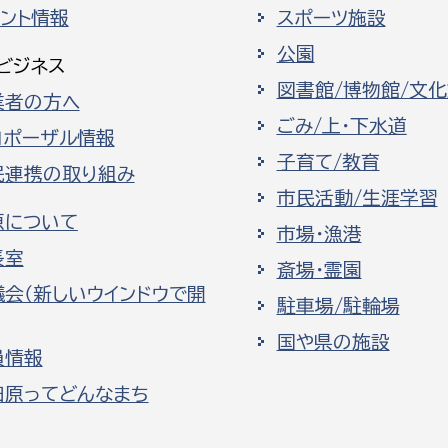
ベント情報
スポーツ施設
公園
ビジネス
図書館/博物館/文
業者の方へ
ごみ/上・下水道
ロポーザル情報
子育て/教育
民連携の取り組み
市民活動/生涯学習
原について
市場・漁港
長室
斎場・霊園
議会（新しいウインドウで開
駐車場/駐輪場
国や県の施設
員情報
田原ってどんなまち