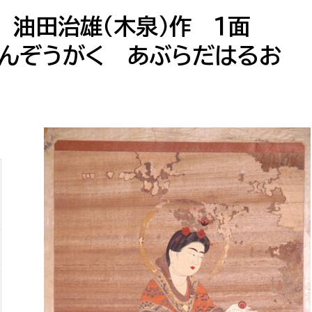
防災・安全
市税総務課
 油田治雄（木泉）作 １面
市民税課
てんぞうがく あぶらだはるお
福祉・健康
資産税課
環境・エネルギー
文化部
策課
文化政策課
地域経済
生涯学習課
都市基盤
文化財課
図書館
文化・生涯学習
スポーツ課
小田原城総合管理事
市民活動・地域づくり
若者部
経済部
行政経営