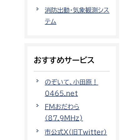
都市政策課
消防出動・気象観測シス
都市計画課
テム
地域交通課
建築指導課
開発審査課
おすすめサービス
ー
消防
のぞいて、小田原！
消防総務課
0465.net
課
予防課
FMおだわら
課
警防計画課
（87.9MHz)
救急課
市公式X（旧Twitter）
情報司令課