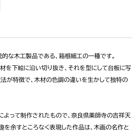
選挙管理委員会事務
統的な木工製品である、箱根細工の一種です。
務課
選挙管理委員会事務
食課
木材を下絵に沿い切り抜き、それを型にして台板に写
導課
技法が特徴で、木材の色調の違いを生かして独特の
治雄によって制作されたもので、奈良県薬師寺の吉祥天
の趣を余すところなく表現した作品は、木画の名作と
務課