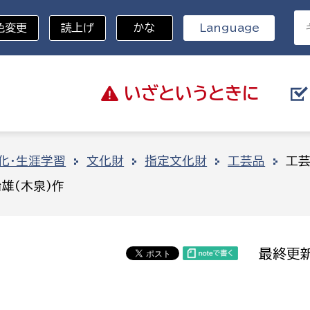
色変更
読上げ
かな
Language
いざと
いうときに
分野を選択
化・生涯学習
文化財
指定文化財
工芸品
工芸
雄(木泉)作
総務部
戸籍
災・ハザードマップ
避難場所
策課
総務課
税
職員課
最終更新
ネジメント課
財産管理課
教育・子育て
ル推進課
契約検査課