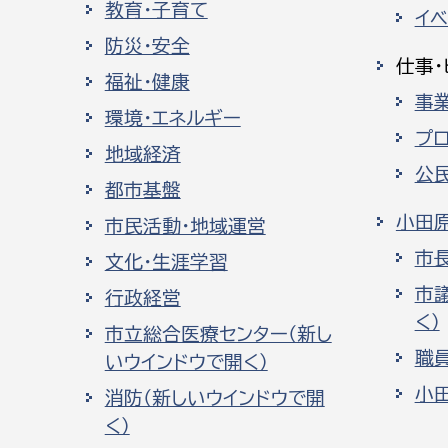
教育・子育て
イ
防災・安全
仕事・
福祉・健康
事
環境・エネルギー
プ
地域経済
公
都市基盤
小田
市民活動・地域運営
市
文化・生涯学習
市
行政経営
く）
市立総合医療センター（新し
職
いウインドウで開く）
小
消防（新しいウインドウで開
く）