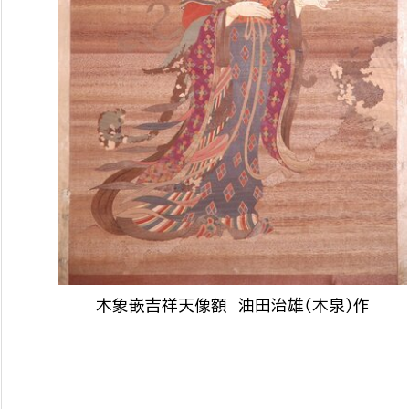
政策課
産業政策課
観光
若者支援課
観光課
農政課
消防
水産海浜課
病院
市議会
理者
市立総合医療センタ
患者サポートセンター
病院管理局：経営管理
木象嵌吉祥天像額 油田治雄（木泉）作
病院管理局：施設用度
病院管理局：医事課