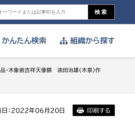
かんたん
検索
組織から
探す
目的を選択
品・木象嵌吉祥天像額 油田治雄(木泉)作
公営事業部
支援や給付を受けたい
消防
事業課
届け出や申請をしたい
日：2022年06月20日
印刷する
証明書がほしい