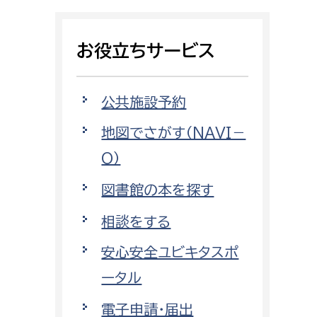
相談をしたい
お役立ちサービス
支払いをしたい
働きたい
環境部
公共施設予約
地図でさがす（NAVI－
環境政策課
遊びたい
O）
ゼロカーボン推進課
小田原のことを知りたい
環境保護課
図書館の本を探す
環境事業センター
相談をする
イベント・講座などに参加したい
安心安全ユビキタスポ
務所
まちづくりに関わりたい
ータル
都市部
電子申請・届出