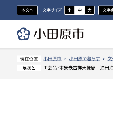
本文へ
文字サイズ
小
中
大
文字
いざというときに
対象者を選択
組織から探す
小田原市
小田原で暮らす
文
現在位置
工芸品・木象嵌吉祥天像額 油田治
足あと
部に属さない室
企画部
新生児・乳幼児
休日救急外来
防
秘書室
企画政
幼稚園児・保育園児
広報広聴室
財政課
コンプライアンス推進室
資産マ
小・中学生
デジタ