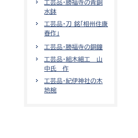
工芸品・勝福寺の青銅
水鉢
工芸品・刀 銘「相州住康
春作」
工芸品・勝福寺の銅鐘
工芸品・組木細工 山
中氏 作
工芸品・紀伊神社の木
地椀