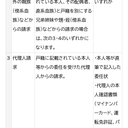
外の親族
れている本人、その配偶者、
いずれか
（傍系血
直系血族）と戸籍を別にする
族）などか
兄弟姉妹や甥・姪（傍系血
らの請求
族）などからの請求の場合
は、次の3・4のいずれかに
なります。
3
代理人請
戸籍に記載されている本人
・本人等が直
求
等からの委任を受けた代理
筆で記入した
人からの請求。
委任状
・代理人の本
人確認書類
（マイナンバ
ーカード、運
転免許証、パ