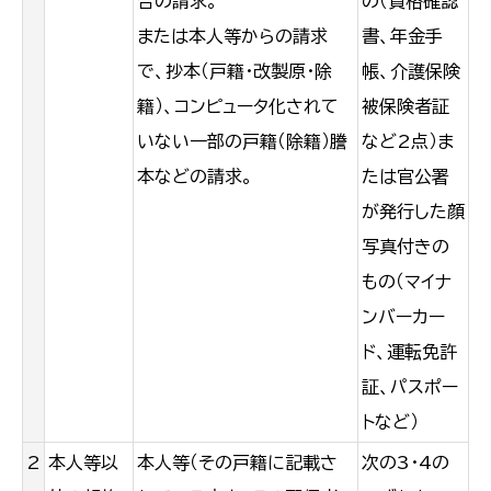
合の請求。
の（資格確認
または本人等からの請求
書、年金手
で、抄本（戸籍・改製原・除
帳、介護保険
籍）、コンピュータ化されて
被保険者証
いない一部の戸籍（除籍）謄
など2点）ま
本などの請求。
たは官公署
が発行した顔
写真付きの
もの（マイナ
ンバーカー
ド、運転免許
証、パスポー
トなど）
2
本人等以
本人等（その戸籍に記載さ
次の3・4の