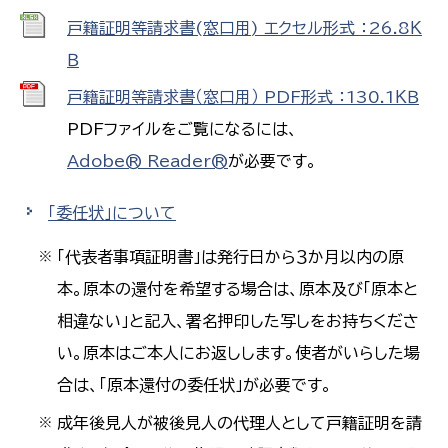
戸籍証明等請求書(窓口用) エクセル形式 ：26.8Ｋ
Ｂ
戸籍証明等請求書（窓口用） PDF形式 ：130.1ＫＢ
PDFファイルをご覧になるには、
Adobe® Reader®
が必要です。
「委任状」について
「代表者事項証明書」は発行日から３か月以内の原
※
本。原本の還付を希望する場合は、原本及び「原本と
相違ない」と記入、署名押印した写しをお持ちくださ
い。原本はご本人にお返しします。使者がいらした場
合は、「原本還付の委任状」が必要です。
成年後見人が被後見人の代理人として戸籍証明を請
※