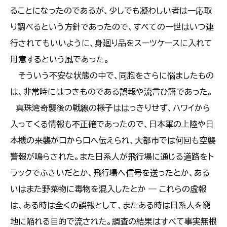
ることになったのであるが、少しでも凝わしい者は一応取
り調べるという方針であったので、すべての一世はいつ連
行されてもいいように、身廻り品をスーツケースに入れて
用意するという風であった。
そういう不安な状態の中で、同胞をさらに悩ましたもの
は、非常時にはつきものである誤報や流言ひ語であった。
真珠湾奇襲後の戦線の様子ははっきりせず、ハワイから
入ってくる情報も不正確であったので、日本軍の上陸や日
本機の来襲が口から口ヘ伝えられ、大都市では何回も空襲
警報が鳴らされた。また日系人が飛行場に通じる道路をト
ラックでふさいだとか、飛行場へ信号を送ったとか、ある
いはまた野菜物に毒物を混入したとか ― これらの虚報
は、ある時は全くの誤報として、またある時は日系人を窮
地に陥れる目的で流された。調査の結果はすべて事実無根