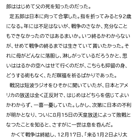
郎ははじめて父の死を知ったのだった。
定五郎は日本に向って合掌した。指を折ってみると92歳
になる。年には不足はないが、戦争のさなか、充分なこと
もできなかったのではあるまいか。いつ終るかわからない
が、せめて戦争の終るまでは生きていて貰いたかった。そ
れに母がどんなに落胆し、淋しがっているだろうかと、思
いははるかの空へはせて行くのだが、こちらも抑留の身、
どうする術もなく、ただ瞑福を祈るばかりであった。
戦況は短波ラジオをひそかに聞いていたが、日本とアメ
リカの放送は全く正反対で、はじめはどちらを信じてよい
かわからず、一喜一憂していた。しかし、次第に日本の不利
が明かとなり、ついに8月15日の天皇放送によって敗戦と
なつたことを知ると、さすがに一世は息を呑んだ。
かくて戦争は終結し、12月17日、「来る1月2日より太