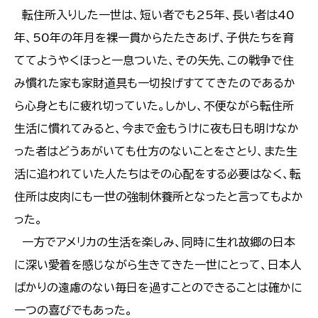
転住所入りした一世は、短い者でも25年、長い者は40
年、50年の年月を裸一貫からたたきあげ、子供たちを育
ててようやくほっと一息ついた、その矢先、この戦争で住
み慣れた家も家財道具も一切投げすててきたのであるか
ら心身ともに疲れ切っていた。しかし、不便ながら転住所
生活に慣れてみると、今まで金もうけに夜も日も明けなか
った者はどうあがいても仕方のないことをさとり、また生
活に追われていた人たちはその心配をする必要はなく、転
住所は皮肉にも一世の強制休養所となったと言ってもよか
った。
一方でアメリカの生活を楽しみ、同時に生れ故郷の日本
に深い愛着を感じながら生きてきた一世にとって、日本人
ばかりの遠慮のない毎日を過すことのできることは確かに
一つの喜びでもあった。