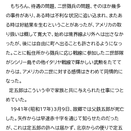
もちろん、待遇の問題、二世徴兵の問題、そのほか幾多
の事件があり、ある時は不利な状況に追い込まれ、またあ
る時は好結果を生むということがあったが、アメリカの取
り扱いは概して寛大で、始めは境界線より外へは出さなか
ったが、後には自由に町へ出ることも許されるようになっ
た。ことに転住所から徴兵に応じ戦線に参加した二世部隊
がシシリー島その他イタリヤ戦線で輝かしい武勲をたてて
からは、アメリカの二世に対する感情はきわめて同情的に
なった。
定五郎はこういう中で家族と共に与えられた仕事につと
めていた。
1941年(昭和17年)3月9日、故郷では父鉄五郎が死亡
した。矢作からは早速赤十字を通じて知らせたのだった
が、これは定五郎の許へは届かず、北京からの便りで定五