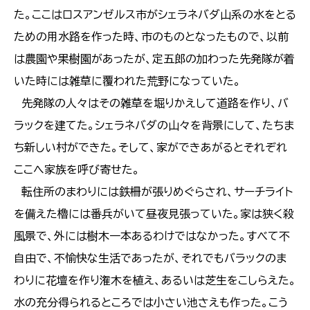
た。ここはロスアンゼルス市がシェラネバダ山系の水をとる
ための用水路を作った時、市のものとなったもので、以前
は農園や果樹園があったが、定五郎の加わった先発隊が着
いた時には雑草に覆われた荒野になっていた。
先発隊の人々はその雑草を堀りかえして道路を作り、バ
ラックを建てた。シェラネバダの山々を背景にして、たちま
ち新しい村ができた。そして、家ができあがるとそれぞれ
ここへ家族を呼び寄せた。
転住所のまわりには鉄柵が張りめぐらされ、サーチライト
を備えた櫓には番兵がいて昼夜見張っていた。家は狭く殺
風景で、外には樹木一本あるわけではなかった。すべて不
自由で、不愉快な生活であったが、それでもバラックのま
わりに花壇を作り潅木を植え、あるいは芝生をこしらえた。
水の充分得られるところでは小さい池さえも作った。こう