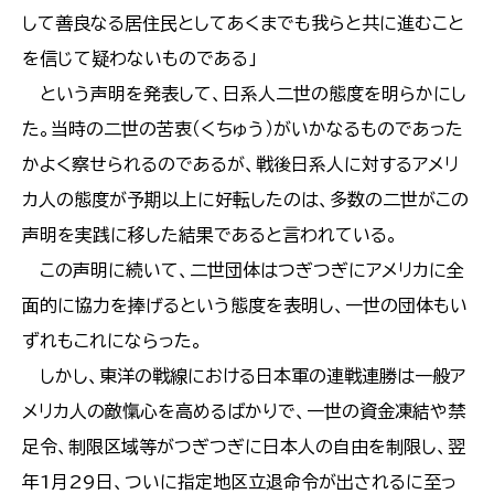
して善良なる居住民としてあくまでも我らと共に進むこと
を信じて疑わないものである」
という声明を発表して、日系人二世の態度を明らかにし
た。当時の二世の苦衷（くちゅう）がいかなるものであった
かよく察せられるのであるが、戦後日系人に対するアメリ
カ人の態度が予期以上に好転したのは、多数の二世がこの
声明を実践に移した結果であると言われている。
この声明に続いて、二世団体はつぎつぎにアメリカに全
面的に協力を捧げるという態度を表明し、一世の団体もい
ずれもこれにならった。
しかし、東洋の戦線における日本軍の連戦連勝は一般ア
メリカ人の敵愾心を高めるばかりで、一世の資金凍結や禁
足令、制限区域等がつぎつぎに日本人の自由を制限し、翌
年1月29日、ついに指定地区立退命令が出されるに至っ