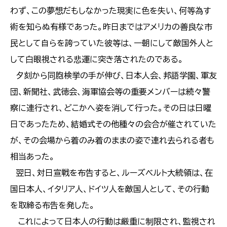
わず、この夢想だもしなかった現実に色を失い、何等為す
術を知らぬ有様であった。昨日まではアメリカの善良な市
民として自らを誇っていた彼等は、一朝にして敵国外人と
して白眼視される悲運に突き落されたのである。
夕刻から同胞検挙の手が伸び、日本人会、邦語学園、軍友
団、新聞社、武徳会、海軍協会等の重要メンバーは続々警
察に連行され、どこかへ姿を消して行った。その日は日曜
日であったため、結婚式その他種々の会合が催されていた
が、その会場から着のみ着のままの姿で連れ去られる者も
相当あった。
翌日、対日宣戦を布告すると、ルーズベルト大統領は、在
国日本人、イタリア人、ドイツ人を敵国人として、その行動
を取締る布告を発した。
これによって日本人の行動は厳重に制限され、監視され