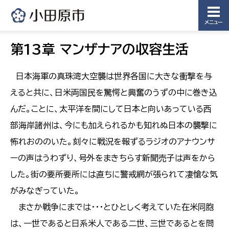
メニュー
第13章 マンザナアの収容生活
日本海軍の真珠湾大空襲は世界各国に大きな衝撃を与
えると共に、日米両国民を驚愕と興奮のうずの中に巻き込
んだ。ことに、太平洋を間にして日本と向いあっている西
部海岸諸州は、今にも加えられるかも知れぬ日本の襲撃に
怖れおののいた。刻々に戦況を報ずるラジオのアナウンサ
ーの声はうわずり、号外をまきちらす新聞売子は声をから
した。街の要所要所には直ちに警戒網が張られて凄愴な気
がみなぎっていた。
まさか戦争にまでは・・・とひとしく考えていた在米同胞
は、一世であると日系米人である二世、三世であるとを問