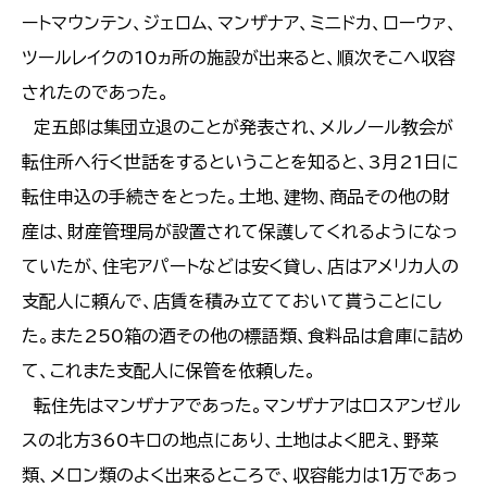
ートマウンテン、ジェロム、マンザナア、ミニドカ、ローウァ、
ツールレイクの10ヵ所の施設が出来ると、順次そこへ収容
されたのであった。
定五郎は集団立退のことが発表され、メルノール教会が
転住所へ行く世話をするということを知ると、3月21日に
転住申込の手続きをとった。土地、建物、商品その他の財
産は、財産管理局が設置されて保護してくれるようになっ
ていたが、住宅アパートなどは安く貸し、店はアメリカ人の
支配人に頼んで、店賃を積み立てておいて貰うことにし
た。また250箱の酒その他の標語類、食料品は倉庫に詰め
て、これまた支配人に保管を依頼した。
転住先はマンザナアであった。マンザナアはロスアンゼル
スの北方360キロの地点にあり、土地はよく肥え、野菜
類、メロン類のよく出来るところで、収容能力は1万であっ