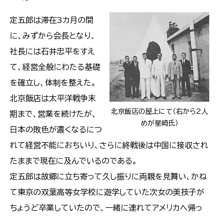
定五郎は滞在3カ月の間
に、みずから会長となり、
社長には石井忠平をすえ
て、経営全般にわたる基礎
を確立し、体制を整えた。
北京飯店は太平洋戦争末
北京飯店の屋上にて（右から2人
期まで、営業を続けたが、
めが星崎氏）
日本の敗色が濃くなるにつ
れて経営不能におちいり、さらに終戦後は中国に接収され
たままで現在に及んでいるのである。
定五郎は故郷に立ち寄って久し振りに両親を見舞い、かね
て東京の双葉高等女学校に遊学していた次女の美技子が
ちょうど卒業していたので、一緒に連れてアメリカへ帰っ