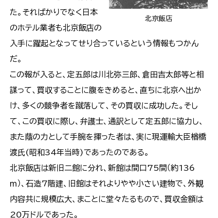
た。そればかりでなく日本
北京飯店
のホテル業者も北京飯店の
入手に躍起となってせり合っているという情報もつかん
だ。
この報が入ると、定五郎は川北弥三郎、倉田吉太郎等と相
謀って、買収することに腹をきめると、直ちに北京へ出か
け、多くの競争者を蹴落して、その買収に成功した。そし
て、この買収に際し、弁護士、通訳として定五郎に協力し、
また蔭の力として手腕を揮った者は、実に現運輸大臣楢橋
渡氏(昭和34年当時)であったのである。
北京飯店は新旧二館に分れ、新館は間口75間（約136
ｍ）、石造7階建、旧館はそれよりやや小さい建物で、外観
内容共に規模広大、まことに堂々たるもので、買収金額は
20万ドルであった。