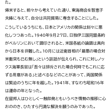
た。
帰米すると、前々から考えていた通り、東海商会を智恵子
夫婦に与えて、自分は共同貿易に専念することにした。
こうしているうちにも、日本とアメリカの関係は刻々に悪
化しつつあった。1940年9月27日、日独伊三国同盟条約
がベルリンにおいて調印されると、米国各紙の論調は真向
から日本を非難した。10月には近衛首相の「最悪の場合対
米衝突も已む無し」という談話が伝えられ、これに対しノッ
クス海軍長官は「吾々は排斥された場合何時でもこれに応
ずる用意がある」と述べるなどのことがあって、両国関係
は緊迫のうちに年を越した。1941年、すなわち昭和16年
は運命の年となった。
在留邦人はひとしく一触即発ともいうべき情勢の推移に心
おののき、ひたすら円満な解決を願うのみであった。