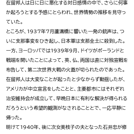
在留邦人は日に日に悪化する対日感情の中で、さらに何事
か起ろうとする予感にとらわれ、世界情勢の推移を見守っ
ていた。
ところが、1937年7月蘆溝橋に響いた一発の銃声は、つ
いに支那事変をひき起し、日本軍は支那全土に殺到した。
一方、ヨーロッパでは1939年9月、ドイツがポーランドと
戦端を開いたことによって、英、仏、両国は直に対独宣戦を
布告して、第二次世界大戦の火蓋が切られたのであった。
在留邦人は大変なことが起ったと少なからず動揺したが、
アメリカが中立宣言をしたことと、主要都市にはそれぞれ
治安維持会が成立して、早晩日本に有利な解決が得られる
だろうという希望的観測がなされることとで、一応平静に
帰った。
明けて1940年、後に次女美枝子の夫となった石井忠が修