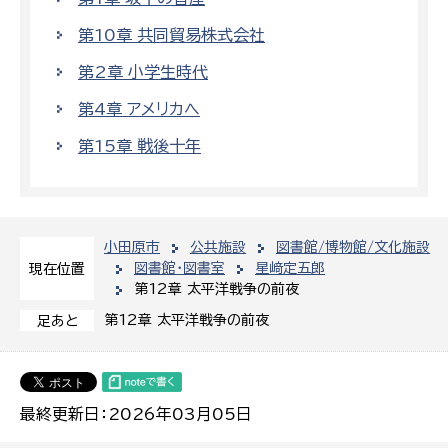
第10章 共同貿易株式会社
第2章 小学生時代
第4章 アメリカへ
第15章 戦後十年
小田原市
公共施設
図書館/博物館/文化施設
図書館・図書室
星﨑定五郎
現在位置
第12章 太平洋戦争の前夜
第12章 太平洋戦争の前夜
足あと
最終更新日：2026年03月05日