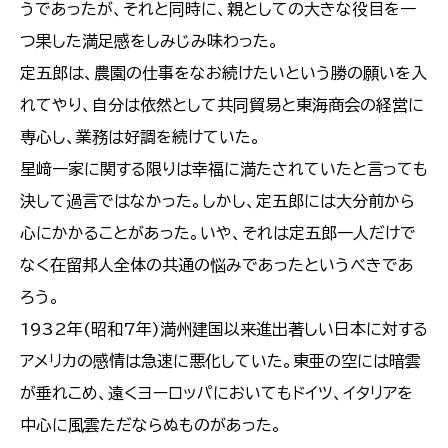
うであったが、それと同時に、親としての大きな役目を一
つ果した満足感をしみじみ味わった。
定五郎は、農園の仕事をなお続けたいという勝の願いを入
れてやり、自分は依然として共同貿易と東海商会の経営に
専心し、業務は好調を続けていた。
星﨑一家に関する限りは幸福に満たされていたと言っても
決して過言ではなかった。しかし、定五郎には大分前から
心にかかることがあった。いや、それは定五郎一人だけで
なく在留邦人全体の共通の悩みであったというべきであ
ろう。
1932年(昭和7年)満州建国以来進出著しい日本に対する
アメリカの感情は急速に悪化していた。東亜の空には暗雲
が垂れこめ、遠くヨーロッパにおいてもドイツ、イタリアを
中心に風雲ただならぬものがあった。