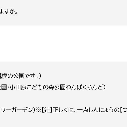
政策課
産業政策課
ますか。
観光
若者支援課
観光課
農政課
消防
水産海浜課
病院
市議会
理者
市立総合医療センタ
模の公園です。）
患者サポートセンター
公園・小田原こどもの森公園わんぱくらんど）
病院管理局：経営管理
病院管理局：施設用度
ワーガーデン）※【辻】正しくは、一点しんにょうの【つ
病院管理局：医事課