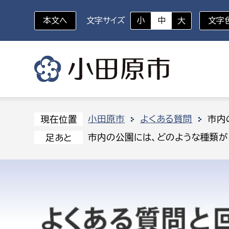
本文へ
文字サイズ
小
中
大
文字
いざというときに
対象者を選択
組織から探す
小田原市
よくある質問
市内
現在位置
市内の公園には、どのような種類が
足あと
部に属さない室
企画部
新生児・乳幼児
休日救急外来
防
秘書室
企画政
幼稚園児・保育園児
広報広聴室
財政課
コンプライアンス推進室
資産マ
小・中学生
デジタ