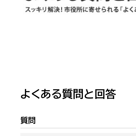
高校生・大学生など
若者
妊産婦
市民部
防災部
地域政策課
防災対
高齢者
地域安全課
障がい者
人権・男女共同参画課
戸籍住民課
よくある質問と回答
傷病者
事業者
質問
福祉健康部
子ども
労働者