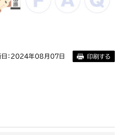
相談をしたい
支払いをしたい
働きたい
環境部
日：2024年08月07日
印刷する
環境政策課
遊びたい
ゼロカーボン推進課
小田原のことを知りたい
環境保護課
環境事業センター
イベント・講座などに参加したい
務所
まちづくりに関わりたい
都市部