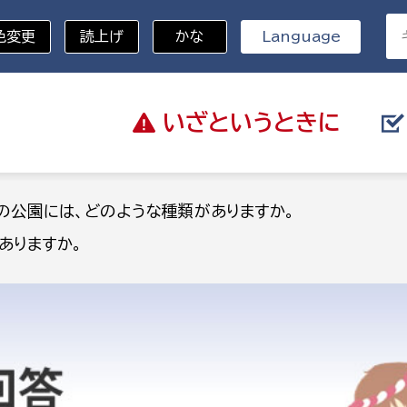
色変更
読上げ
かな
Language
いざと
いうときに
分野を選択
の公園には、どのような種類がありますか。
ありますか。
総務部
戸籍
災・ハザードマップ
避難場所
策課
総務課
税
職員課
ネジメント課
財産管理課
教育・子育て
ル推進課
契約検査課