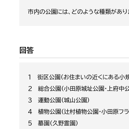
福祉政策課
子ども
市内の公園には、どのような種類があり
求職者
生活援護課
子ども
高齢介護課
保育課
外国人
障がい福祉課
保険課
ペット
回答
健康づくり課
建設部
会計管
1 街区公園（お住まいの近くにある小規
建設政策課
出納室
2 総合公園（小田原城址公園・上府中
国県事業推進課
3 運動公園（城山公園）
土木管理課
4 植物公園（辻村植物公園・小田原フラ
道水路整備課
5 墓園（久野霊園）
みどり公園課