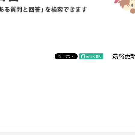
防災・安全
市税総務課
市民税課
福祉・健康
資産税課
環境・エネルギー
文化部
最終更新
策課
文化政策課
地域経済
生涯学習課
都市基盤
文化財課
図書館
文化・生涯学習
スポーツ課
小田原城総合管理事
市民活動・地域づくり
若者部
経済部
行政経営