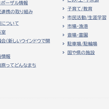
ごみ/上・下水道
ロポーザル情報
子育て/教育
民連携の取り組み
市民活動/生涯学習
原について
市場・漁港
長室
斎場・霊園
議会（新しいウインドウで開
駐車場/駐輪場
国や県の施設
員情報
田原ってどんなまち