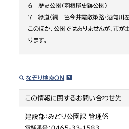
6 歴史公園（羽根尾史跡公園）
建築課
7 緑道（網一色今井霞散策路・酒匂川
このほか、公園ではありませんが、市が
上下水道局
教育部
ります。
経営総務課
教育総
給排水業務課
保健給
水道整備課
教育指
なぞり検索ON
下水道整備課
浄水管理課
この情報に関するお問い合わせ先
農業委員会事務局
議会局
建設部：みどり公園課 管理係
農業委員会事務局
議会総
電話番号：0465-33-1583