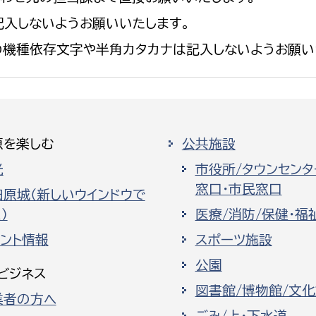
入しないようお願いいたします。
の機種依存文字や半角カタカナは記入しないようお願い
原を楽しむ
公共施設
光
市役所/タウンセンタ
窓口・市民窓口
田原城（新しいウインドウで
）
医療/消防/保健・福
ベント情報
スポーツ施設
公園
ビジネス
図書館/博物館/文
業者の方へ