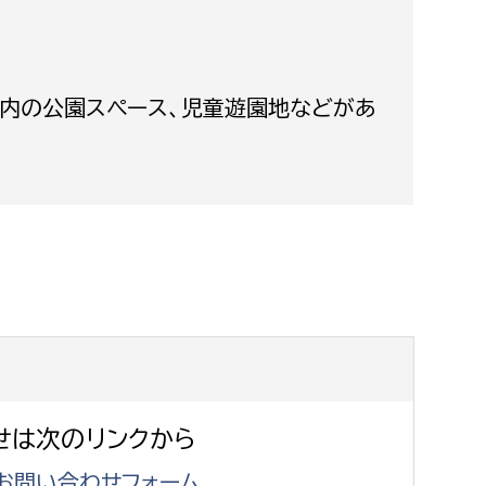
消防課
警防第1課
警防第2課
宅内の公園スペース、児童遊園地などがあ
局
監査事務局
局
監査事務局
せは次のリンクから
お問い合わせフォーム