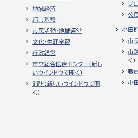
プ
地域経済
公
都市基盤
小田
市民活動・地域運営
市
文化・生涯学習
市
行政経営
く）
市立総合医療センター（新し
職
いウインドウで開く）
小
消防（新しいウインドウで開
く）