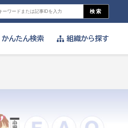
かんたん
検索
組織から
探す
目的を選択
公営事業部
支援や給付を受けたい
消防
事業課
届け出や申請をしたい
証明書がほしい