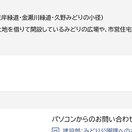
左岸緑道・金瀬川緑道・久野みどりの小径）
土地を借りて開設しているみどりの広場や、市営住
選挙管理委員会事務
務課
選挙管理委員会事務
食課
導課
パソコンからのお問い合わ
務課
建設部：みどり公園課への