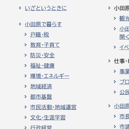
いざというときに
小田
観
小田原で暮らす
小
戸籍・税
開く
教育・子育て
イ
防災・安全
仕事・
福祉・健康
事
環境・エネルギー
プ
地域経済
公
都市基盤
小田
市民活動・地域運営
市
文化・生涯学習
市
行政経営