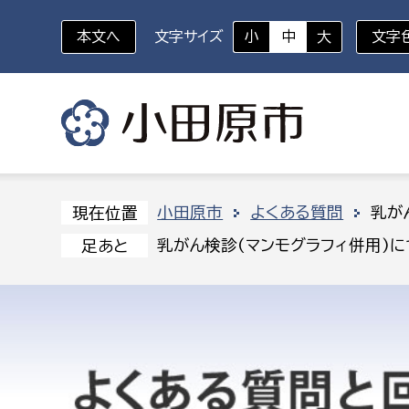
本文へ
文字サイズ
小
中
大
文字
いざというときに
対象者を選択
組織から探す
小田原市
よくある質問
乳が
現在位置
乳がん検診(マンモグラフィ併用)
足あと
部に属さない室
企画部
新生児・乳幼児
休日救急外来
防
秘書室
企画政
幼稚園児・保育園児
広報広聴室
財政課
コンプライアンス推進室
資産マ
小・中学生
デジタ