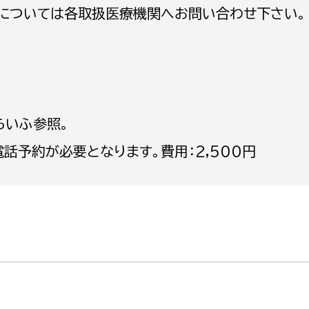
等については各取扱医療機関へお問い合わせ下さい。
選挙管理委員会事務
らいふ参照。
務課
選挙管理委員会事務
電話予約が必要となります。費用：2,500円
食課
導課
務課