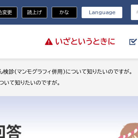
色変更
読上げ
かな
Language
いざと
いうときに
分野を選択
ん検診(マンモグラフィ併用)について知りたいのですが。
について知りたいのですが。
総務部
戸籍
災・ハザードマップ
避難場所
策課
総務課
税
職員課
ネジメント課
財産管理課
教育・子育て
ル推進課
契約検査課