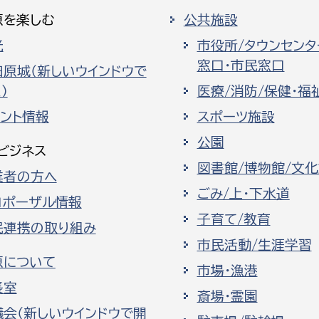
原を楽しむ
公共施設
光
市役所/タウンセンタ
窓口・市民窓口
田原城（新しいウインドウで
）
医療/消防/保健・福
ベント情報
スポーツ施設
公園
ビジネス
図書館/博物館/文
業者の方へ
ごみ/上・下水道
ロポーザル情報
子育て/教育
民連携の取り組み
市民活動/生涯学習
原について
市場・漁港
長室
斎場・霊園
議会（新しいウインドウで開