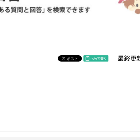
防災・安全
市税総務課
市民税課
福祉・健康
資産税課
環境・エネルギー
文化部
最終更新
策課
文化政策課
地域経済
生涯学習課
都市基盤
文化財課
図書館
文化・生涯学習
スポーツ課
小田原城総合管理事
市民活動・地域づくり
若者部
経済部
行政経営