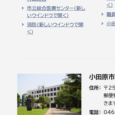
く）
市立総合医療センター（新し
職
いウインドウで開く）
小
消防（新しいウインドウで開
く）
小田原市
住所
〒2
郵便
きま
電話
046