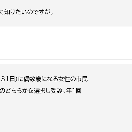
政策課
産業政策課
て知りたいのですが。
観光
若者支援課
観光課
農政課
消防
水産海浜課
病院
市議会
理者
市立総合医療センタ
月31日）に偶数歳になる女性の市民
患者サポートセンター
のどちらかを選択し受診。年1回
病院管理局：経営管理
病院管理局：施設用度
病院管理局：医事課