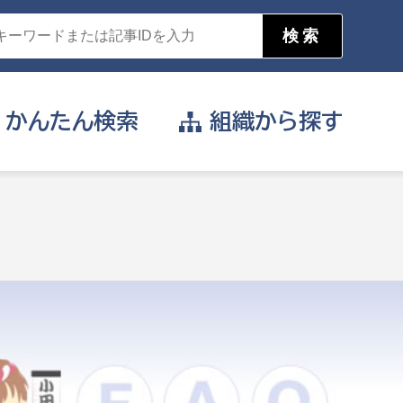
かんたん
検索
組織から
探す
目的を選択
公営事業部
支援や給付を受けたい
消防
事業課
届け出や申請をしたい
証明書がほしい