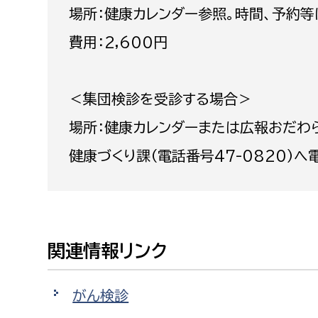
場所：健康カレンダー参照。時間、予約
建築課
費用：2,600円
上下水道局
教育部
＜集団検診を受診する場合＞
場所：健康カレンダーまたは広報おだわ
経営総務課
教育総
健康づくり課（電話番号47-0820）へ
給排水業務課
保健給
水道整備課
教育指
下水道整備課
浄水管理課
関連情報リンク
農業委員会事務局
議会局
がん検診
農業委員会事務局
議会総