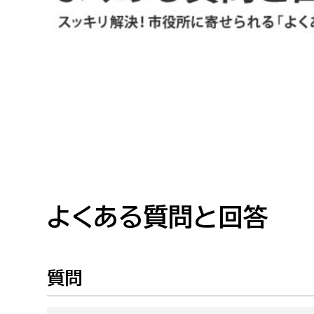
高校生・大学生など
若者
妊産婦
市民部
防災部
地域政策課
防災対
高齢者
地域安全課
障がい者
人権・男女共同参画課
戸籍住民課
よくある質問と回答
傷病者
事業者
質問
福祉健康部
子ども
労働者