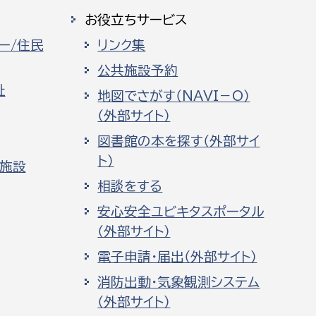
お役立ちサービス
ー/住民
リンク集
公共施設予約
祉
地図でさがす（NAVI－O）
（外部サイト）
図書館の本を探す（外部サイ
ト）
化施設
相談をする
安心安全ユビキタスポータル
（外部サイト）
電子申請・届出（外部サイト）
消防出動・気象観測システム
（外部サイト）