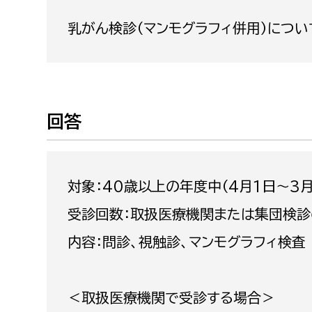
福祉政策課
子ども
乳がん検診（マンモグラフィ併用）につい
求職者
生活援護課
子ども
高齢介護課
保育課
外国人
障がい福祉課
保険課
ペット
回答
健康づくり課
建設部
会計管
対象：40歳以上の年度中（4月1日〜3
建設政策課
出納室
受診回数：取扱医療機関または集団検診
国県事業推進課
内容：問診、視触診、マンモグラフィ検査
土木管理課
道水路整備課
＜取扱医療機関で受診する場合＞
みどり公園課