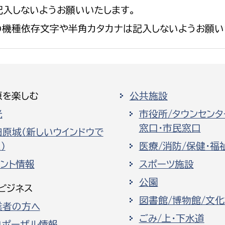
入しないようお願いいたします。
の機種依存文字や半角カタカナは記入しないようお願い
原を楽しむ
公共施設
光
市役所/タウンセンタ
窓口・市民窓口
田原城（新しいウインドウで
）
医療/消防/保健・福
ベント情報
スポーツ施設
公園
ビジネス
図書館/博物館/文
業者の方へ
ごみ/上・下水道
ロポーザル情報