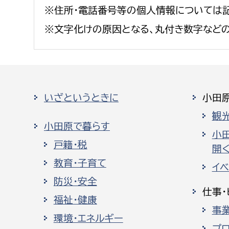
※住所・電話番号等の個人情報については記
※文字化けの原因となる、丸付き数字など
いざというときに
小田
観
小田原で暮らす
小
戸籍・税
開く
教育・子育て
イ
防災・安全
仕事・
福祉・健康
事
環境・エネルギー
プ