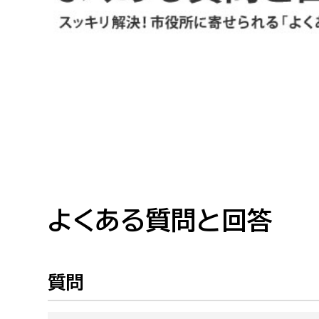
高校生・大学生など
若者
妊産婦
市民部
防災部
地域政策課
防災対
高齢者
地域安全課
障がい者
人権・男女共同参画課
戸籍住民課
よくある質問と回答
傷病者
事業者
質問
福祉健康部
子ども
労働者