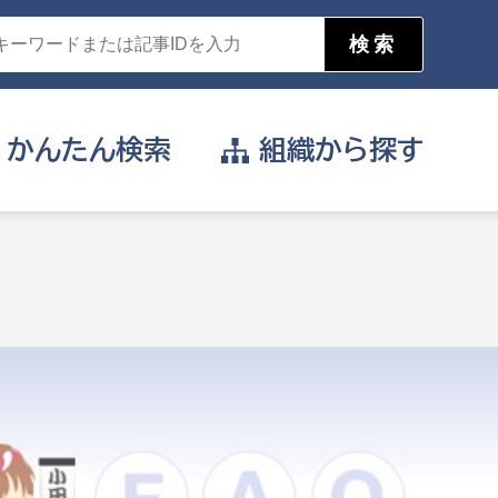
かんたん
検索
組織から
探す
目的を選択
公営事業部
支援や給付を受けたい
消防
事業課
届け出や申請をしたい
証明書がほしい