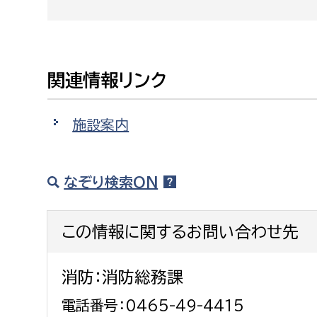
建築課
関連情報リンク
上下水道局
教育部
施設案内
経営総務課
教育総
給排水業務課
保健給
なぞり検索ON
水道整備課
教育指
下水道整備課
この情報に関するお問い合わせ先
浄水管理課
農業委員会事務局
議会局
消防：消防総務課
農業委員会事務局
議会総
電話番号：0465-49-4415