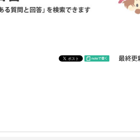
防災・安全
市税総務課
市民税課
福祉・健康
資産税課
環境・エネルギー
文化部
最終更新
策課
文化政策課
地域経済
生涯学習課
都市基盤
文化財課
図書館
文化・生涯学習
スポーツ課
小田原城総合管理事
市民活動・地域づくり
若者部
経済部
行政経営