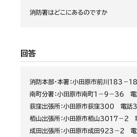
福祉政策課
子ども
消防署はどこにあるのですか
求職者
生活援護課
子ども
高齢介護課
保育課
外国人
障がい福祉課
保険課
ペット
回答
健康づくり課
建設部
会計管
消防本部・本署：小田原市前川183－1
建設政策課
出納室
南町分署：小田原市南町1－9－36 電
国県事業推進課
荻窪出張所：小田原市荻窪300 電話3
土木管理課
栢山出張所：小田原市栢山3017－2 
道水路整備課
成田出張所：小田原市成田923－２ 電
みどり公園課