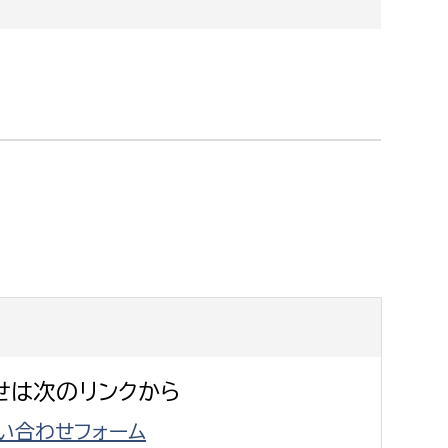
消防課
警防第1課
警防第2課
局
監査事務局
局
監査事務局
せは次のリンクから
い合わせフォーム