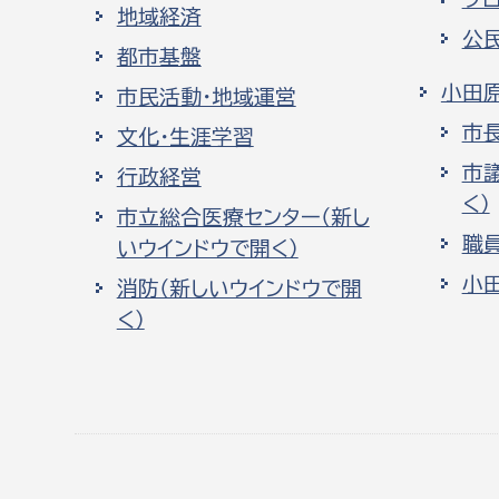
地域経済
公
都市基盤
小田
市民活動・地域運営
市
文化・生涯学習
市
行政経営
く）
市立総合医療センター（新し
職
いウインドウで開く）
小
消防（新しいウインドウで開
く）