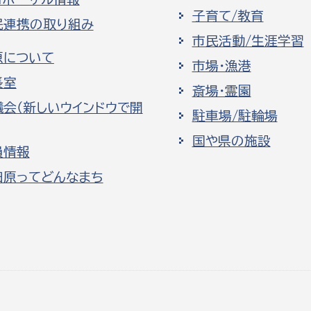
子育て/教育
民連携の取り組み
市民活動/生涯学習
原について
市場・漁港
長室
斎場・霊園
議会（新しいウインドウで開
駐車場/駐輪場
国や県の施設
員情報
田原ってどんなまち