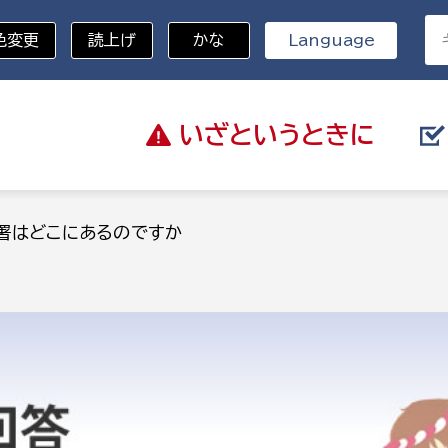
色変更
読上げ
かな
Language
いざと
いうときに
分野を選択
署はどこにあるのですか
総務部
戸籍
災・ハザードマップ
避難場所
策課
総務課
税
職員課
ネジメント課
財産管理課
教育・子育て
ル推進課
契約検査課