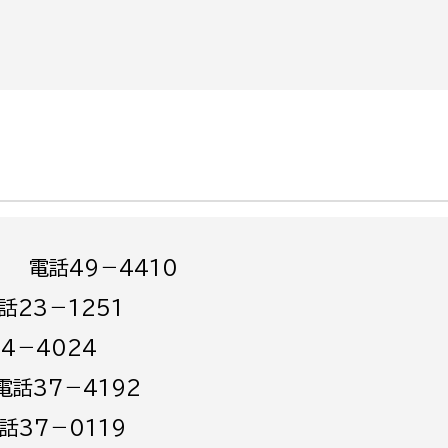
政策課
産業政策課
観光
若者支援課
観光課
農政課
消防
水産海浜課
病院
市議会
理者
市立総合医療センタ
8 電話49－4410
患者サポートセンター
話23－1251
病院管理局：経営管理
4－4024
病院管理局：施設用度
電話37－4192
病院管理局：医事課
話37－0119