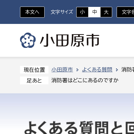
本文へ
文字サイズ
小
中
大
文字
いざというときに
対象者を選択
組織から探す
小田原市
よくある質問
消防
現在位置
消防署はどこにあるのですか
足あと
部に属さない室
企画部
新生児・乳幼児
休日救急外来
防
秘書室
企画政
幼稚園児・保育園児
広報広聴室
財政課
コンプライアンス推進室
資産マ
小・中学生
デジタ