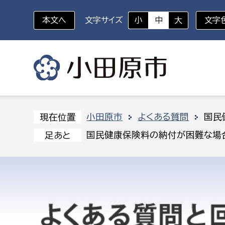
本文へ
文字サイズ
小
中
大
文字
いざというときに
対象者を選択
組織から探す
小田原市
よくある質問
国民
現在位置
国民健康保険料の納付が困難な場合
足あと
部に属さない室
企画部
新生児・乳幼児
休日救急外来
防
秘書室
企画政
幼稚園児・保育園児
広報広聴室
財政課
コンプライアンス推進室
資産マ
小・中学生
デジタ