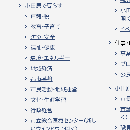
観
小田原で暮らす
小
戸籍・税
開く
教育・子育て
イ
防災・安全
仕事・
福祉・健康
事
環境・エネルギー
プ
地域経済
公
都市基盤
小田
市民活動・地域運営
市
文化・生涯学習
市
行政経営
く）
市立総合医療センター（新し
職
いウインドウで開く）