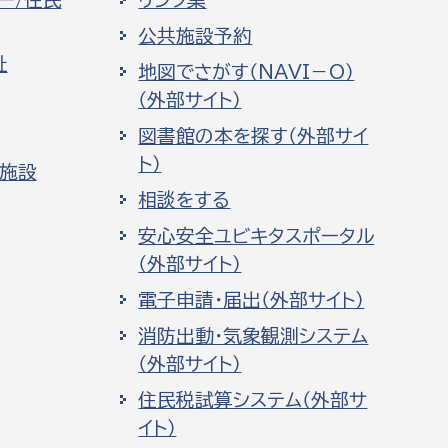
ー/住民
リンク集
公共施設予約
祉
地図でさがす（NAVI－O）
（外部サイト）
図書館の本を探す（外部サイ
ト）
化施設
相談をする
安心安全ユビキタスポータル
（外部サイト）
電子申請・届出（外部サイト）
消防出動・気象観測システム
（外部サイト）
住民税試算システム（外部サ
イト）