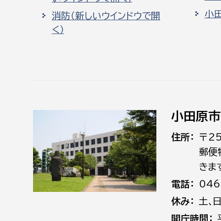
小
消防（新しいウインドウで開
く）
小田原市
住所
〒2
郵便
きま
電話
046
休み
土､
開庁時間