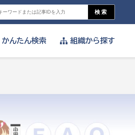
かんたん
検索
組織から
探す
目的を選択
。
公営事業部
支援や給付を受けたい
消防
事業課
届け出や申請をしたい
証明書がほしい