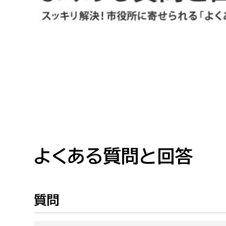
高校生・大学生など
若者
妊産婦
市民部
防災部
地域政策課
防災対
高齢者
地域安全課
障がい者
人権・男女共同参画課
戸籍住民課
よくある質問と回答
傷病者
事業者
質問
福祉健康部
子ども
労働者