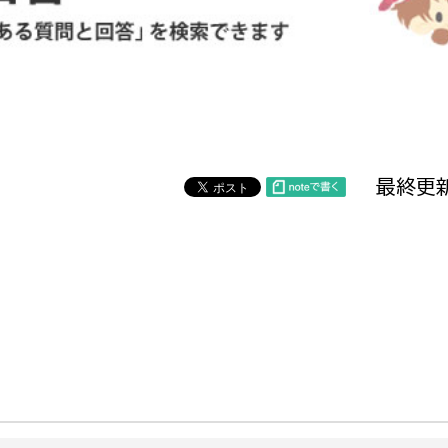
防災・安全
市税総務課
市民税課
福祉・健康
資産税課
環境・エネルギー
文化部
最終更新
策課
文化政策課
地域経済
生涯学習課
都市基盤
文化財課
図書館
文化・生涯学習
スポーツ課
小田原城総合管理事
市民活動・地域づくり
若者部
経済部
行政経営