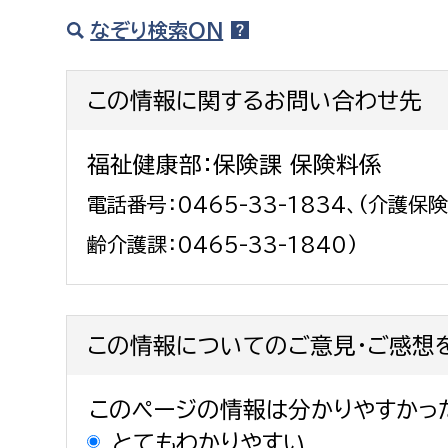
建築課
なぞり検索ON
この情報に関するお問い合わせ先
上下水道局
教育部
福祉健康部：保険課 保険料係
経営総務課
教育総
電話番号：0465-33-1834、(介護
給排水業務課
保健給
齢介護課：0465-33-1840)
水道整備課
教育指
下水道整備課
浄水管理課
この情報についてのご意見・ご感想
農業委員会事務局
議会局
このページの情報は分かりやすかっ
農業委員会事務局
議会総
とてもわかりやすい