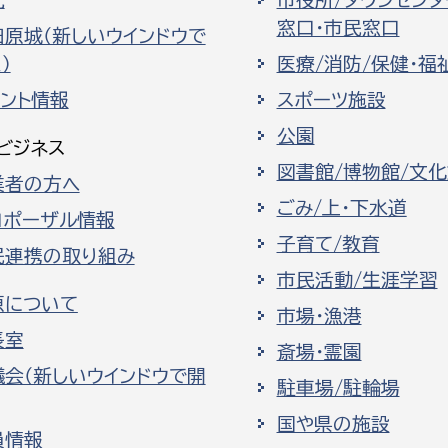
光
市役所/タウンセンタ
窓口・市民窓口
田原城（新しいウインドウで
）
医療/消防/保健・福
ベント情報
スポーツ施設
公園
ビジネス
図書館/博物館/文
業者の方へ
ごみ/上・下水道
ロポーザル情報
子育て/教育
民連携の取り組み
市民活動/生涯学習
原について
市場・漁港
長室
斎場・霊園
議会（新しいウインドウで開
駐車場/駐輪場
国や県の施設
員情報