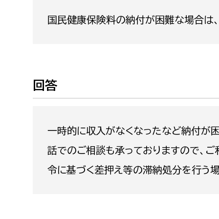
福祉政策課
子ども
国民健康保険料の納付が困難な場合は、
求職者
生活援護課
子ども
高齢介護課
保育課
外国人
障がい福祉課
保険課
ペット
回答
健康づくり課
建設部
会計管
一時的に収入がなくなったなど納付が困
建設政策課
出納室
話でのご相談も承っておりますので、ご
国県事業推進課
令に基づく差押え等の滞納処分を行う場
土木管理課
道水路整備課
みどり公園課