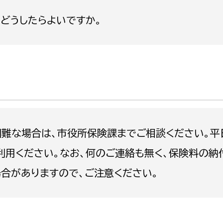
政策課
産業政策課
どうしたらよいですか。
観光
若者支援課
観光課
農政課
消防
水産海浜課
病院
市議会
理者
市立総合医療センタ
難な場合は、市役所保険課までご相談ください。平
患者サポートセンター
利用ください。なお、何のご連絡も無く、保険料の納
病院管理局：経営管理
合がありますので、ご注意ください。
病院管理局：施設用度
病院管理局：医事課