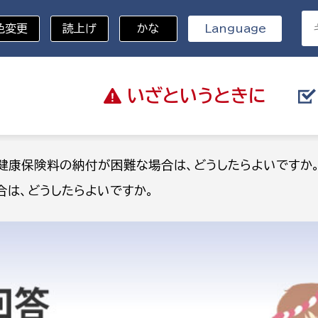
色変更
読上げ
かな
Language
いざと
いうときに
分野を選択
健康保険料の納付が困難な場合は、どうしたらよいですか
は、どうしたらよいですか。
総務部
戸籍
災・ハザードマップ
避難場所
策課
総務課
税
職員課
ネジメント課
財産管理課
教育・子育て
ル推進課
契約検査課