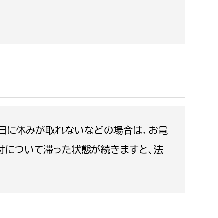
都市政策課
都市計画課
地域交通課
建築指導課
開発審査課
ー
消防
日に休みが取れないなどの場合は、お電
消防総務課
付について滞った状態が続きますと、法
課
予防課
課
警防計画課
救急課
情報司令課