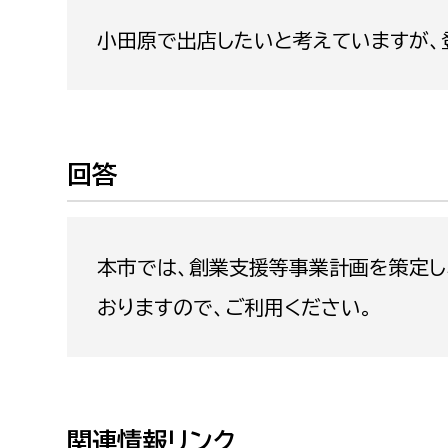
福祉政策課
子ども
小田原で出店したいと考えていますが、
求職者
生活援護課
子ども
高齢介護課
保育課
外国人
障がい福祉課
保険課
ペット
回答
健康づくり課
建設部
会計管
本市では、創業支援等事業計画を策定し
建設政策課
出納室
おりますので、ご利用ください。
国県事業推進課
土木管理課
道水路整備課
みどり公園課
関連情報リンク