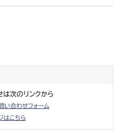
消防課
警防第1課
警防第2課
局
監査事務局
局
監査事務局
せは次のリンクから
問い合わせフォーム
ジはこちら