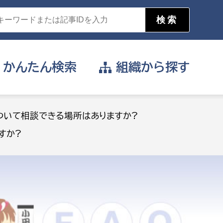
かんたん
検索
組織から
探す
目的を選択
ついて相談できる場所はありますか?
すか?
公営事業部
支援や給付を受けたい
消防
事業課
届け出や申請をしたい
証明書がほしい