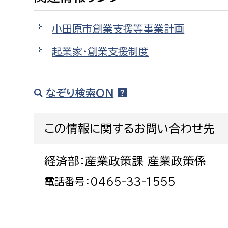
建築課
小田原市創業支援等事業計画
起業家・創業支援制度
上下水道局
教育部
なぞり検索ON
経営総務課
教育総
給排水業務課
保健給
この情報に関するお問い合わせ先
水道整備課
教育指
下水道整備課
経済部：産業政策課 産業政策係
浄水管理課
電話番号：0465-33-1555
農業委員会事務局
議会局
農業委員会事務局
議会総