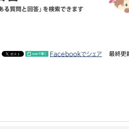
防災・安全
市税総務課
市民税課
福祉・健康
資産税課
環境・エネルギー
文化部
Facebookでシェア
最終更新
策課
文化政策課
地域経済
生涯学習課
都市基盤
文化財課
図書館
文化・生涯学習
スポーツ課
小田原城総合管理事
市民活動・地域づくり
若者部
経済部
行政経営