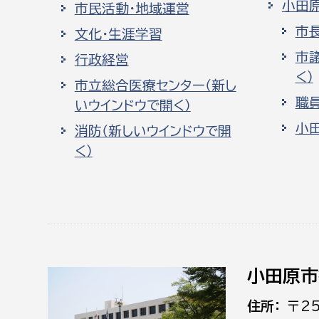
小田
市民活動・地域運営
市
文化・生涯学習
市
行政経営
く）
市立総合医療センター（新し
職
いウインドウで開く）
小
消防（新しいウインドウで開
く）
小田原市
住所
〒2