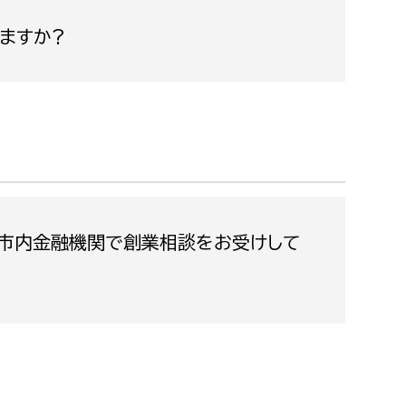
都市政策課
ますか?
都市計画課
地域交通課
建築指導課
開発審査課
ー
消防
市内金融機関で創業相談をお受けして
消防総務課
課
予防課
課
警防計画課
救急課
情報司令課