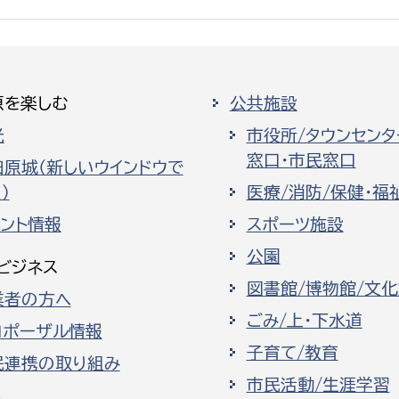
原を楽しむ
公共施設
光
市役所/タウンセンタ
窓口・市民窓口
田原城（新しいウインドウで
）
医療/消防/保健・福
ベント情報
スポーツ施設
公園
ビジネス
図書館/博物館/文
業者の方へ
ごみ/上・下水道
ロポーザル情報
子育て/教育
民連携の取り組み
市民活動/生涯学習