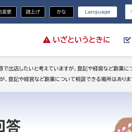
色変更
読上げ
かな
Language
いざと
いうときに
分野を選択
原で出店したいと考えていますが、登記や経営など創業に
が、登記や経営など創業について相談できる場所はありま
総務部
戸籍
災・ハザードマップ
避難場所
策課
総務課
税
職員課
ネジメント課
財産管理課
教育・子育て
ル推進課
契約検査課