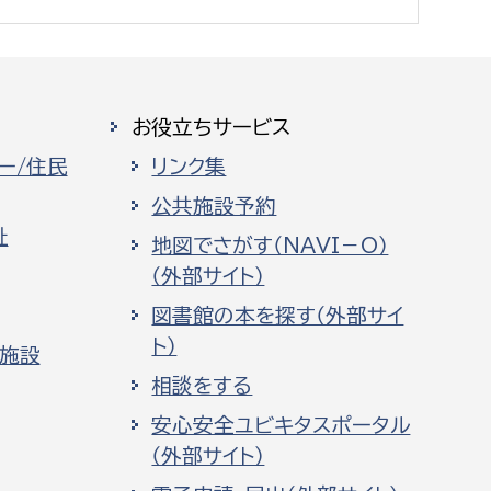
お役立ちサービス
ー/住民
リンク集
公共施設予約
祉
地図でさがす（NAVI－O）
（外部サイト）
図書館の本を探す（外部サイ
ト）
化施設
相談をする
安心安全ユビキタスポータル
（外部サイト）