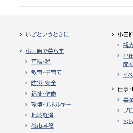
いざというときに
小田
観
小田原で暮らす
小
戸籍・税
開く
教育・子育て
イ
防災・安全
仕事・
福祉・健康
事
環境・エネルギー
プ
地域経済
公
都市基盤