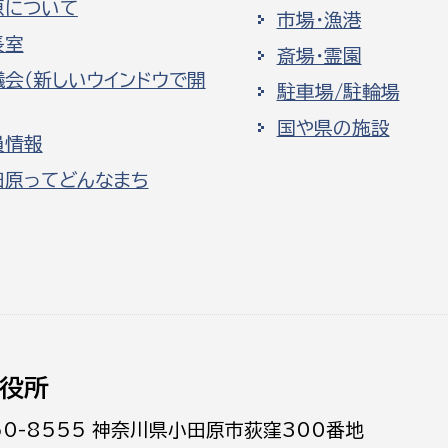
原について
市場・漁港
長室
斎場・霊園
議会（新しいウインドウで開
駐車場/駐輪場
国や県の施設
員情報
田原ってどんなまち
役所
50-8555 神奈川県小田原市荻窪300番地