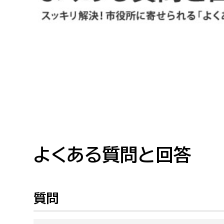
高校生・大学生など
若者
妊産婦
市民部
防災部
地域政策課
防災対
高齢者
地域安全課
障がい者
人権・男女共同参画課
戸籍住民課
よくある質問と回答
傷病者
事業者
質問
福祉健康部
子ども
労働者