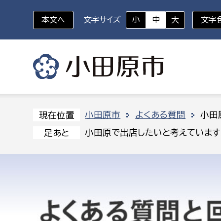
本文へ
文字サイズ
小
中
大
文字
いざというときに
対象者を選択
組織から探す
小田原市
よくある質問
小田
現在位置
小田原で出店したいと考えています
足あと
部に属さない室
企画部
新生児・乳幼児
休日救急外来
防
秘書室
企画政
幼稚園児・保育園児
広報広聴室
財政課
コンプライアンス推進室
資産マ
小・中学生
デジタ