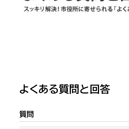
高校生・大学生など
若者
妊産婦
市民部
防災部
地域政策課
防災対
高齢者
地域安全課
障がい者
人権・男女共同参画課
戸籍住民課
よくある質問と回答
傷病者
事業者
質問
福祉健康部
子ども
労働者