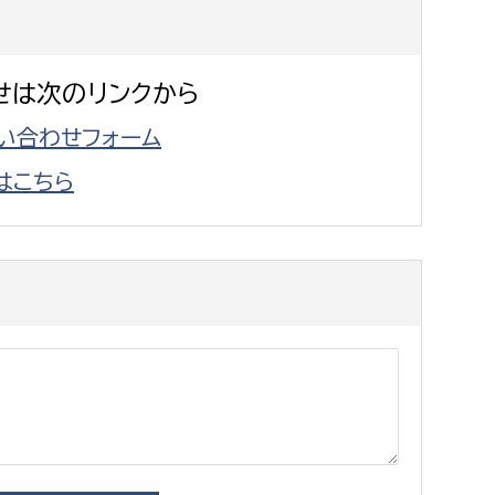
消防課
警防第1課
せは次のリンクから
警防第2課
い合わせフォーム
局
監査事務局
はこちら
局
監査事務局