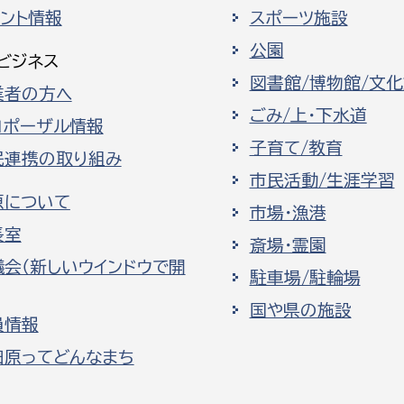
ベント情報
スポーツ施設
公園
ビジネス
図書館/博物館/文
業者の方へ
ごみ/上・下水道
ロポーザル情報
子育て/教育
民連携の取り組み
市民活動/生涯学習
原について
市場・漁港
長室
斎場・霊園
議会（新しいウインドウで開
駐車場/駐輪場
国や県の施設
員情報
田原ってどんなまち