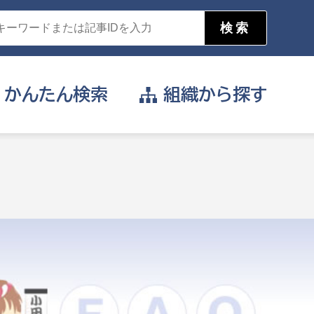
かんたん
検索
組織から
探す
目的を選択
公営事業部
支援や給付を受けたい
消防
事業課
届け出や申請をしたい
証明書がほしい