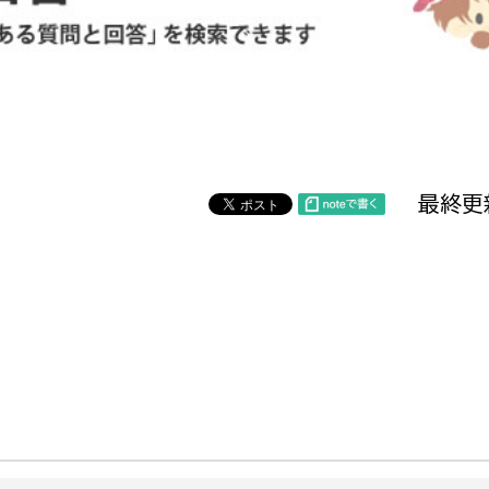
防災・安全
市税総務課
市民税課
福祉・健康
資産税課
環境・エネルギー
文化部
最終更
策課
文化政策課
地域経済
生涯学習課
都市基盤
文化財課
図書館
文化・生涯学習
スポーツ課
小田原城総合管理事
市民活動・地域づくり
若者部
経済部
行政経営