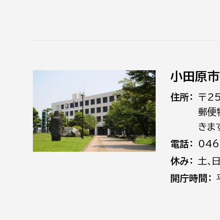
小田原市
住所
〒2
郵便
きま
電話
046
休み
土､
開庁時間