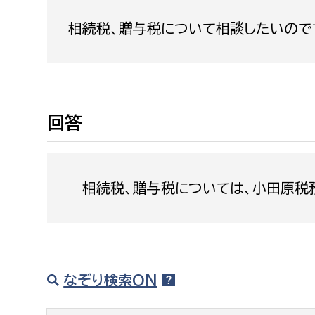
福祉政策課
子ども
相続税、贈与税について相談したいので
求職者
生活援護課
子ども
高齢介護課
保育課
外国人
障がい福祉課
保険課
ペット
回答
健康づくり課
建設部
会計管
相続税、贈与税については、小田原税務署
建設政策課
出納室
国県事業推進課
土木管理課
道水路整備課
なぞり検索ON
みどり公園課