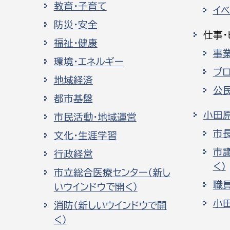
教育・子育て
イ
防災・安全
仕事・
福祉・健康
事
環境・エネルギー
プ
地域経済
公
都市基盤
小田
市民活動・地域運営
市
文化・生涯学習
市
行政経営
く）
市立総合医療センター（新し
職
いウインドウで開く）
小
消防（新しいウインドウで開
く）