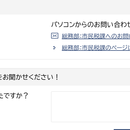
パソコンからのお問い合わ
総務部：市民税課へのお問
選挙管理委員会事務
総務部：市民税課のページ
務課
選挙管理委員会事務
食課
導課
をお聞かせください！
たですか？
務課