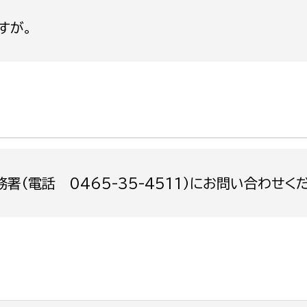
政策課
産業政策課
すが。
観光
若者支援課
観光課
農政課
消防
水産海浜課
病院
市議会
理者
市立総合医療センタ
（電話 0465-35-4511）にお問い合わせく
患者サポートセンター
病院管理局：経営管理
病院管理局：施設用度
病院管理局：医事課