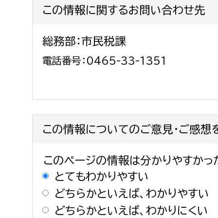
この情報に関するお問い合わせ先
建築課
総務部：市民税課
電話番号：0465-33-1351
上下水道局
教育部
経営総務課
教育総
給排水業務課
保健給
水道整備課
教育指
この情報についてのご意見・ご感想
下水道整備課
このページの情報は分かりやすかっ
浄水管理課
とてもわかりやすい
農業委員会事務局
議会局
どちらかといえば、わかりやすい
農業委員会事務局
議会総
どちらかといえば、わかりにくい