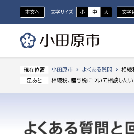
本文へ
文字サイズ
小
中
大
文字
いざというときに
対象者を選択
組織から探す
小田原市
よくある質問
相続
現在位置
相続税、贈与税について相談したい
足あと
部に属さない室
企画部
新生児・乳幼児
休日救急外来
防
秘書室
企画政
幼稚園児・保育園児
広報広聴室
財政課
コンプライアンス推進室
資産マ
小・中学生
デジタ