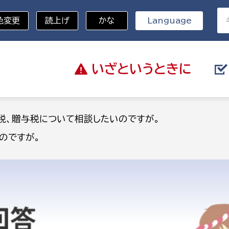
色変更
読上げ
かな
Language
いざと
いうときに
分野を選択
税、贈与税について相談したいのですが。
のですが。
総務部
戸籍
災・ハザードマップ
避難場所
策課
総務課
税
職員課
ネジメント課
財産管理課
教育・子育て
ル推進課
契約検査課