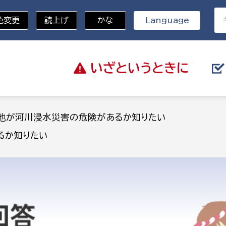
色変更
読上げ
かな
Language
いざと
いうときに
分野を選択
地が河川浸水災害の危険があるか知りたい
るか知りたい
総務部
戸籍
災・ハザードマップ
避難場所
策課
総務課
税
職員課
ネジメント課
財産管理課
教育・子育て
ル推進課
契約検査課