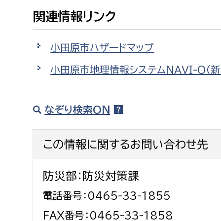
建築課
関連情報リンク
小田原市ハザードマップ
上下水道局
教育部
小田原市地理情報システムNAVI-O
（
経営総務課
教育総
なぞり検索ON
給排水業務課
保健給
水道整備課
教育指
この情報に関するお問い合わせ先
下水道整備課
浄水管理課
防災部：防災対策課
農業委員会事務局
議会局
電話番号：0465-33-1855
農業委員会事務局
議会総
FAX番号：0465-33-1858