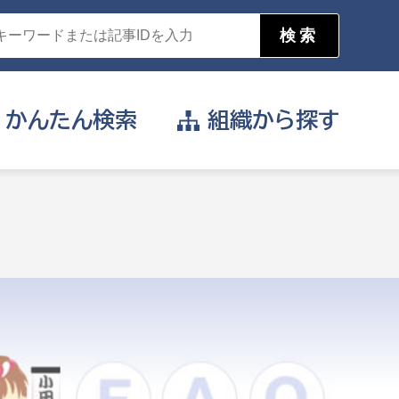
かんたん
検索
組織から
探す
目的を選択
公営事業部
支援や給付を受けたい
消防
事業課
届け出や申請をしたい
証明書がほしい