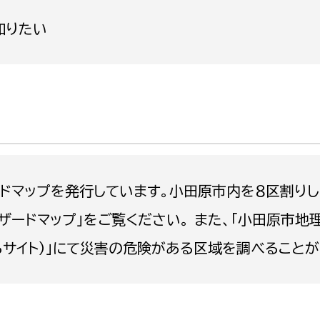
政策課
産業政策課
知りたい
観光
若者支援課
観光課
農政課
消防
水産海浜課
病院
市議会
理者
市立総合医療センタ
ドマップを発行しています。小田原市内を８区割り
患者サポートセンター
ードマップ」をご覧ください。 また、「小田原市地理
病院管理局：経営管理
サイト）」にて災害の危険がある区域を調べること
病院管理局：施設用度
病院管理局：医事課