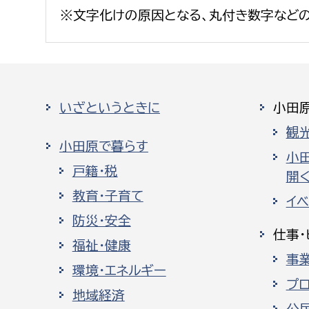
※文字化けの原因となる、丸付き数字など
いざというときに
小田
観
小田原で暮らす
小
戸籍・税
開く
教育・子育て
イ
防災・安全
仕事・
福祉・健康
事
環境・エネルギー
プ
地域経済
公