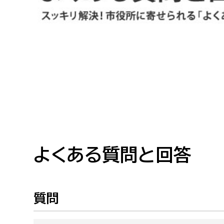
高校生・大学生など
若者
妊産婦
市民部
防災部
地域政策課
防災対
高齢者
地域安全課
障がい者
人権・男女共同参画課
戸籍住民課
よくある質問と回答
傷病者
事業者
質問
福祉健康部
子ども
労働者