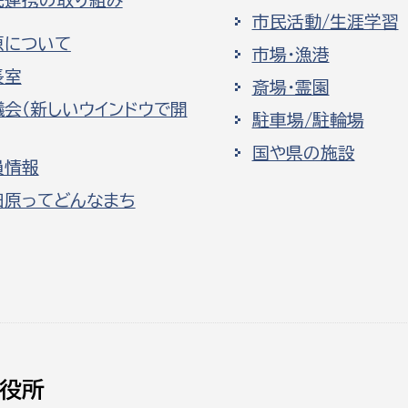
市民活動/生涯学習
原について
市場・漁港
長室
斎場・霊園
議会（新しいウインドウで開
駐車場/駐輪場
国や県の施設
員情報
田原ってどんなまち
役所