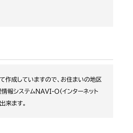
都市政策課
都市計画課
地域交通課
建築指導課
開発審査課
ー
消防
して作成していますので、お住まいの地区
消防総務課
情報システムNAVI-O（インターネット
課
予防課
が出来ます。
課
警防計画課
救急課
情報司令課