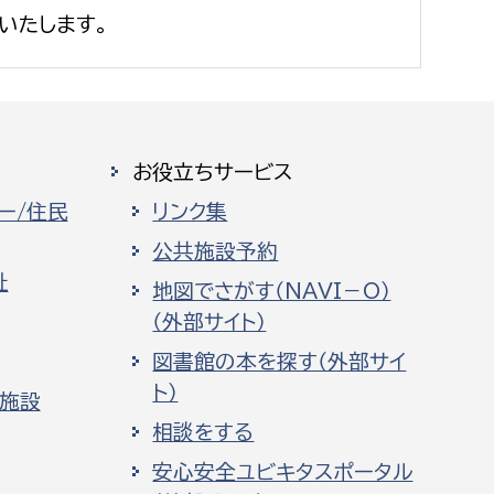
いたします。
お役立ちサービス
ー/住民
リンク集
公共施設予約
祉
地図でさがす（NAVI－O）
（外部サイト）
図書館の本を探す（外部サイ
ト）
化施設
相談をする
安心安全ユビキタスポータル