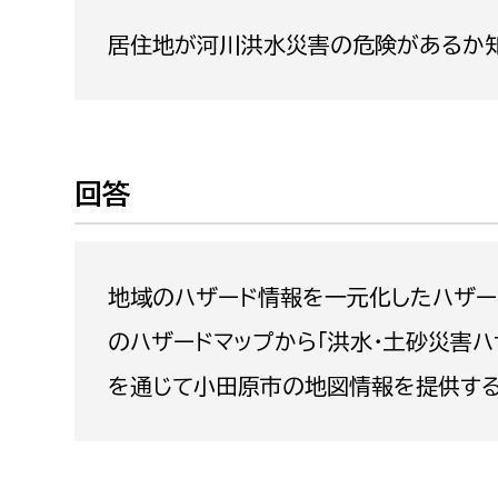
福祉政策課
子ども
居住地が河川洪水災害の危険があるか
求職者
生活援護課
子ども
高齢介護課
保育課
外国人
障がい福祉課
保険課
ペット
回答
健康づくり課
建設部
会計管
地域のハザード情報を一元化したハザー
建設政策課
出納室
のハザードマップから「洪水・土砂災害ハザ
国県事業推進課
を通じて小田原市の地図情報を提供する
土木管理課
道水路整備課
みどり公園課