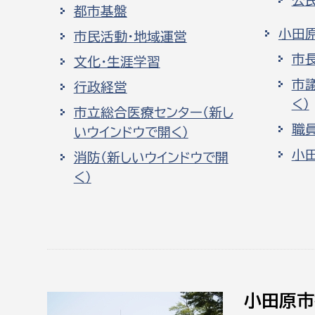
都市基盤
小田
市民活動・地域運営
市
文化・生涯学習
市
行政経営
く）
市立総合医療センター（新し
職
いウインドウで開く）
小
消防（新しいウインドウで開
く）
小田原市