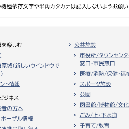
の機種依存文字や半角カタカナは記入しないようお願い
原を楽しむ
公共施設
光
市役所/タウンセンタ
窓口・市民窓口
田原城（新しいウインドウで
）
医療/消防/保健・福
ベント情報
スポーツ施設
公園
ビジネス
図書館/博物館/文
業者の方へ
ごみ/上・下水道
ロポーザル情報
子育て/教育
民連携の取り組み