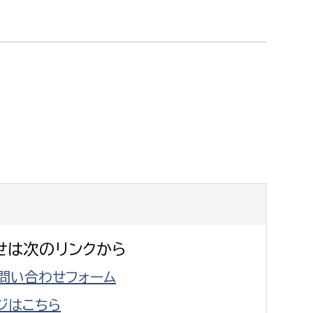
消防課
警防第1課
警防第2課
局
監査事務局
局
監査事務局
せは次のリンクから
問い合わせフォーム
ジはこちら