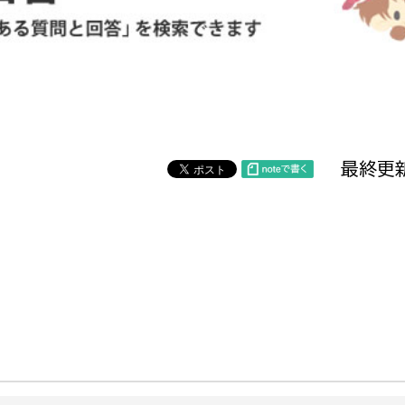
防災・安全
市税総務課
市民税課
福祉・健康
資産税課
環境・エネルギー
文化部
最終更新
策課
文化政策課
地域経済
生涯学習課
都市基盤
文化財課
図書館
文化・生涯学習
スポーツ課
小田原城総合管理事
市民活動・地域づくり
若者部
経済部
行政経営