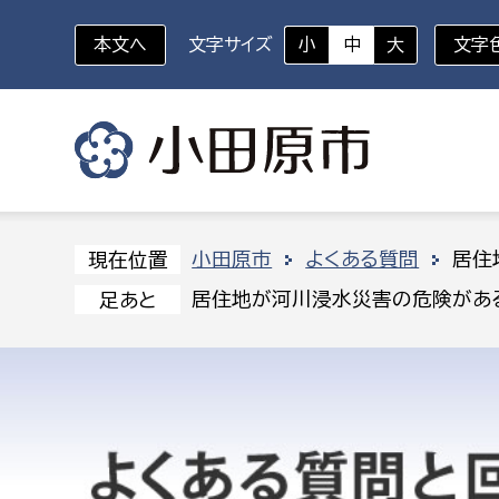
本文へ
文字サイズ
小
中
大
文字
いざというときに
対象者を選択
組織から探す
小田原市
よくある質問
居住
現在位置
居住地が河川浸水災害の危険があ
足あと
部に属さない室
企画部
新生児・乳幼児
休日救急外来
防
秘書室
企画政
幼稚園児・保育園児
広報広聴室
財政課
コンプライアンス推進室
資産マ
小・中学生
デジタ