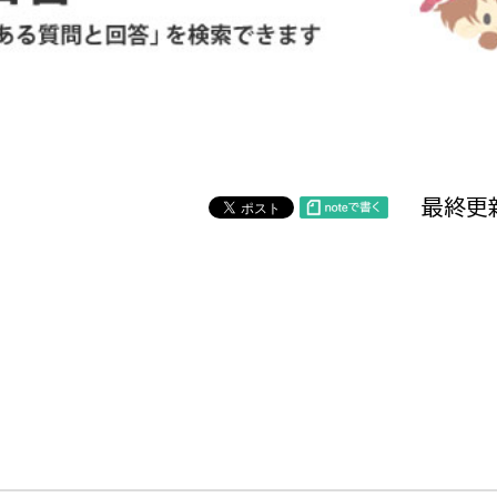
防災・安全
市税総務課
市民税課
福祉・健康
資産税課
環境・エネルギー
文化部
最終更新
策課
文化政策課
地域経済
生涯学習課
都市基盤
文化財課
図書館
文化・生涯学習
スポーツ課
小田原城総合管理事
市民活動・地域づくり
若者部
経済部
行政経営