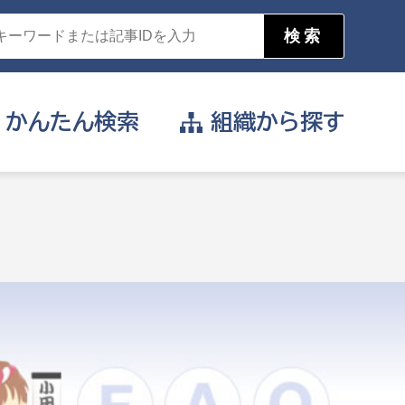
かんたん
検索
組織から
探す
目的を選択
公営事業部
支援や給付を受けたい
消防
事業課
届け出や申請をしたい
証明書がほしい