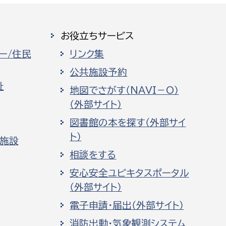
お役立ちサービス
ー/住民
リンク集
公共施設予約
祉
地図でさがす（NAVI－O）
（外部サイト）
図書館の本を探す（外部サイ
ト）
化施設
相談をする
安心安全ユビキタスポータル
（外部サイト）
電子申請・届出（外部サイト）
消防出動・気象観測システム