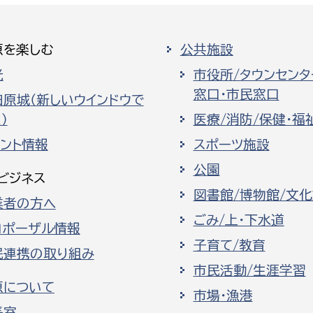
原を楽しむ
公共施設
光
市役所/タウンセンタ
窓口・市民窓口
田原城（新しいウインドウで
）
医療/消防/保健・福
ベント情報
スポーツ施設
公園
ビジネス
図書館/博物館/文
業者の方へ
ごみ/上・下水道
ロポーザル情報
子育て/教育
民連携の取り組み
市民活動/生涯学習
原について
市場・漁港
長室