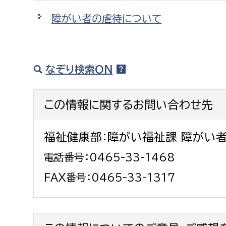
建築課
障がい者の虐待について
なぞり検索ON
上下水道局
教育部
経営総務課
教育総
この情報に関するお問い合わせ先
給排水業務課
保健給
水道整備課
教育指
福祉健康部：障がい福祉課 障がい
下水道整備課
電話番号：0465-33-1468
浄水管理課
FAX番号：0465-33-1317
農業委員会事務局
議会局
農業委員会事務局
議会総