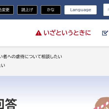
色変更
読上げ
かな
Language
いざと
いうときに
分野を選択
い者への虐待について相談したい
たい
総務部
戸籍
災・ハザードマップ
避難場所
策課
総務課
税
職員課
ネジメント課
財産管理課
教育・子育て
ル推進課
契約検査課