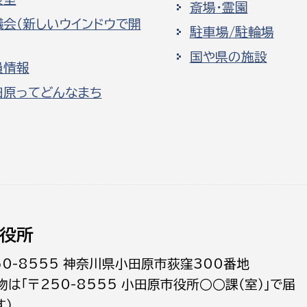
斎場・霊園
議会（新しいウインドウで開
駐車場/駐輪場
国や県の施設
員情報
田原ってどんなまち
役所
50-8555 神奈川県小田原市荻窪300番地
物は「〒250-8555 小田原市役所○○課（室）」で届
す）