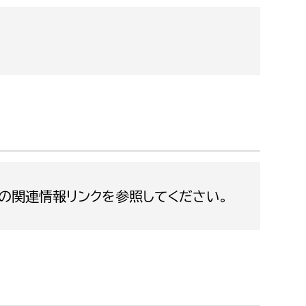
都市政策課
都市計画課
地域交通課
建築指導課
開発審査課
ー
消防
の関連情報リンクを参照してください。
消防総務課
課
予防課
課
警防計画課
救急課
情報司令課