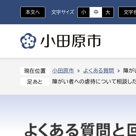
本文へ
文字サイズ
小
中
大
文字
いざというときに
対象者を選択
組織から探す
小田原市
よくある質問
障が
現在位置
障がい者への虐待について相談し
足あと
部に属さない室
企画部
新生児・乳幼児
休日救急外来
防
秘書室
企画政
幼稚園児・保育園児
広報広聴室
財政課
コンプライアンス推進室
資産マ
小・中学生
デジタ