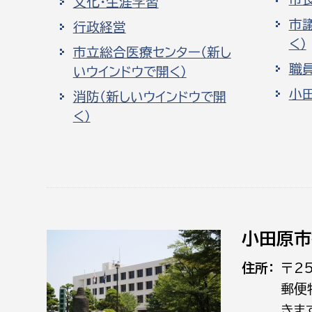
文化・生涯学習
市
行政経営
く）
市立総合医療センター（新し
職
いウインドウで開く）
小
消防（新しいウインドウで開
く）
小田原市
住所
〒2
郵便
きま