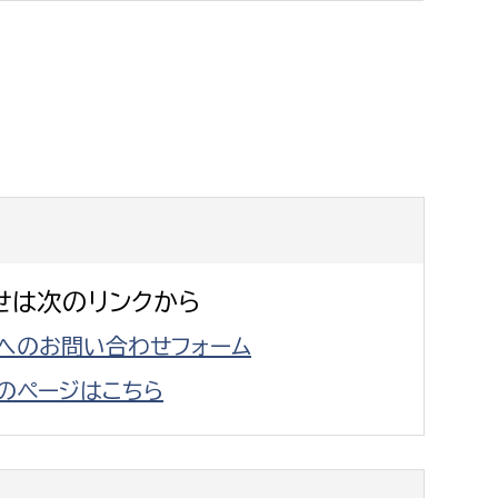
消防課
警防第1課
警防第2課
局
監査事務局
局
監査事務局
せは次のリンクから
へのお問い合わせフォーム
のページはこちら