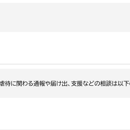
政策課
産業政策課
観光
若者支援課
観光課
農政課
消防
水産海浜課
病院
市議会
理者
市立総合医療センタ
虐待に関わる通報や届け出、支援などの相談は以下
患者サポートセンター
病院管理局：経営管理
病院管理局：施設用度
病院管理局：医事課