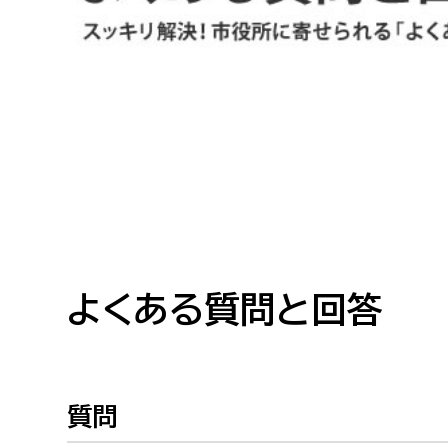
高校生・大学生など
若者
妊産婦
市民部
防災部
地域政策課
防災対
高齢者
地域安全課
障がい者
人権・男女共同参画課
戸籍住民課
よくある質問と回答
傷病者
事業者
質問
福祉健康部
子ども
労働者