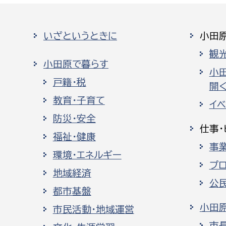
いざというときに
小田
観
小田原で暮らす
小
戸籍・税
開く
教育・子育て
イ
防災・安全
仕事・
福祉・健康
事
環境・エネルギー
プ
地域経済
公
都市基盤
小田
市民活動・地域運営
市