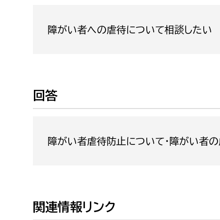
福祉政策課
子ども
求職者
生活援護課
子ども
障がい者への虐待について相談したい
高齢介護課
保育課
外国人
障がい福祉課
保険課
ペット
回答
健康づくり課
建設部
会計管
障がい者虐待防止について・障がい者の
建設政策課
出納室
国県事業推進課
土木管理課
道水路整備課
関連情報リンク
みどり公園課