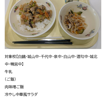
対象校【白鷗・城山中・千代中・泉中・白山中・酒匂中・城北
中・鴨宮中】
牛乳
（ご飯）
肉味噌ご飯
冷やし中華風サラダ