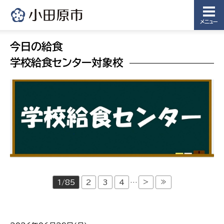
メニュー
今日の給食
学校給食センター対象校
>
≫
1/85
2
3
4
…