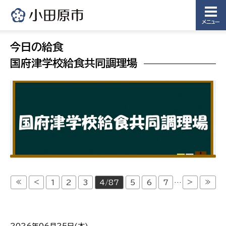
メニュー
今日の給食
国府津学校給食共同調理場
≪
<
>
≫
1
2
3
4/87
5
6
7
…
2026年06月25日(木)