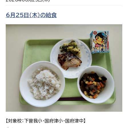
6月25日（木）の給食
【対象校：下曽我小・国府津小・国府津中】