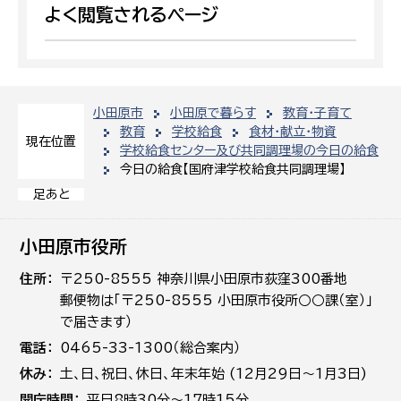
よく閲覧されるページ
小田原市
小田原で暮らす
教育・子育て
教育
学校給食
食材・献立・物資
現在位置
学校給食センター及び共同調理場の今日の給食
今日の給食【国府津学校給食共同調理場】
足あと
小田原市役所
住所
〒250-8555 神奈川県小田原市荻窪300番地
郵便物は「〒250-8555 小田原市役所○○課（室）」
で届きます）
電話
0465-33-1300（総合案内）
休み
土､日､祝日、休日、年末年始 (12月29日～1月3日)
開庁時間
平日8時30分～17時15分