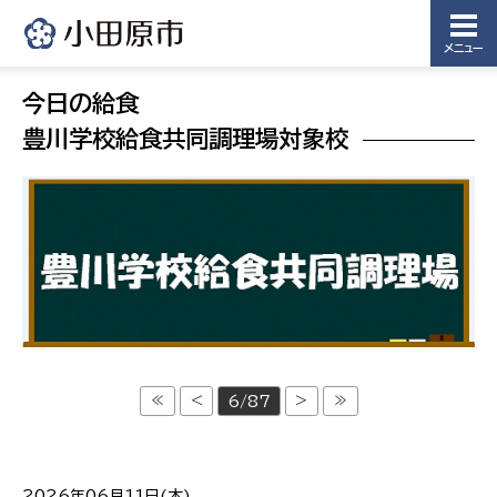
メニュー
今日の給食
豊川学校給食共同調理場対象校
≪
<
>
≫
6/87
2026年06月11日(木)