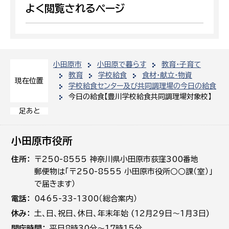
よく閲覧されるページ
小田原市
小田原で暮らす
教育・子育て
教育
学校給食
食材・献立・物資
現在位置
学校給食センター及び共同調理場の今日の給食
今日の給食【豊川学校給食共同調理場対象校】
足あと
小田原市役所
住所
〒250-8555 神奈川県小田原市荻窪300番地
郵便物は「〒250-8555 小田原市役所○○課（室）」
で届きます）
電話
0465-33-1300（総合案内）
休み
土､日､祝日、休日、年末年始 (12月29日～1月3日)
開庁時間
平日8時30分～17時15分