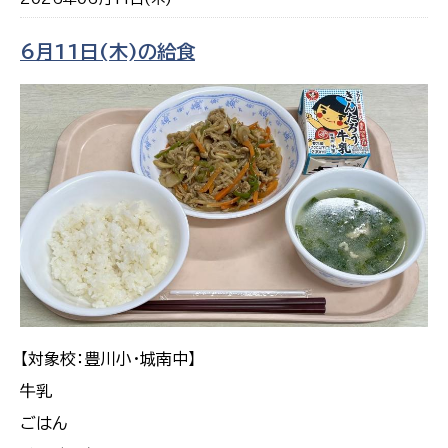
6月11日(木)の給食
【対象校：豊川小・城南中】
牛乳
ごはん