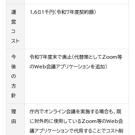
運
1,681千円（令和７年度契約額）
営
コ
スト
今
令和７年度末で廃止（代替策としてZoom等
後
のWeb会議アプリケーションを追加）
の
方
針
理
庁内でオンライン会議を実施する場合も、既
由
に対外的に使用しているZoom等のWeb会
議アプリケーションで代用することでコスト削