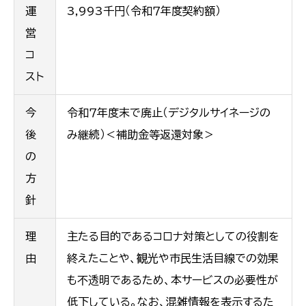
運
3,993千円（令和７年度契約額）
営
コ
スト
今
令和７年度末で廃止（デジタルサイネージの
後
み継続）＜補助金等返還対象＞
の
方
針
理
主たる目的であるコロナ対策としての役割を
由
終えたことや、観光や市民生活目線での効果
も不透明であるため、本サービスの必要性が
低下している。なお、混雑情報を表示するた