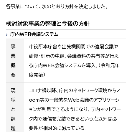
各事業について、次のとおり方針を決定しました。
検討対象事業の整理と今後の方針
庁内ＷＥＢ会議システム
事
市役所本庁舎や出先機関間での遠隔会議や
業
研修・訓示の中継、会議資料の共有等が行え
概
る庁内WEB会議システムを導入。（令和元年
要
度開始）
現
コロナ禍以降、庁内のネットワーク環境からZ
状
oom等の一般的なWeb会議のアプリケーシ
と
ョンが利用できるようになり、庁内ネットワー
課
ク内で通信を完結できるという点以外は必
題
要性が相対的に減っている。