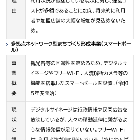
理
利用状況が低迷している現状に対し、運営コ
由
ストが多額であることに加え、将来的に利用
者や加盟店舗の大幅な増加が見込めないた
め。
多拠点ネットワーク型まちづくり形成事業（スマートポー
ル）
事
観光客等の回遊性を高めるため、デジタルサ
業
イネージやフリーWi-Fi、人流解析カメラ等の
概
機能を搭載したスマートポールを設置。（令和
要
５年度開始）
現
デジタルサイネージは行政情報や民間広告を
状
放映しているが、人々の移動延伸に繋がるよ
と
うな情報発信が足りていない。フリーWi-Fi
課
は、利用者数が伸び悩んでいる。（特にわんぱ