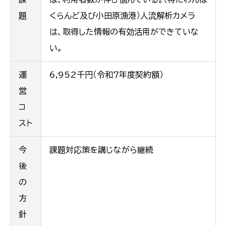
題
くらんど及び小田原漁港）人流解析カメラ
は、取得した情報の有効活用ができていな
い。
運
6,952千円（令和７年度契約額）
営
コ
スト
今
課題対応策を講じながら継続
後
の
方
針