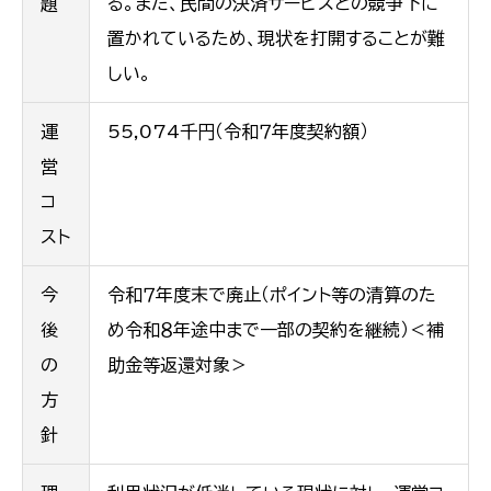
題
る。また、民間の決済サービスとの競争下に
置かれているため、現状を打開することが難
しい。
運
55,074千円（令和７年度契約額）
営
コ
スト
今
令和７年度末で廃止（ポイント等の清算のた
後
め令和８年途中まで一部の契約を継続）＜補
の
助金等返還対象＞
方
針