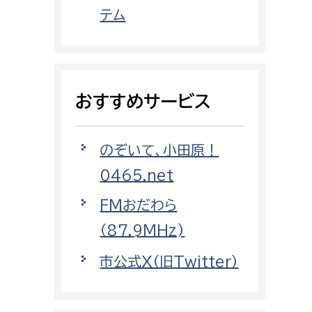
都市政策課
テム
都市計画課
地域交通課
建築指導課
おすすめサービス
開発審査課
のぞいて、小田原！
ー
消防
0465.net
消防総務課
FMおだわら
課
予防課
（87.9MHz)
課
警防計画課
市公式X（旧Twitter）
救急課
情報司令課