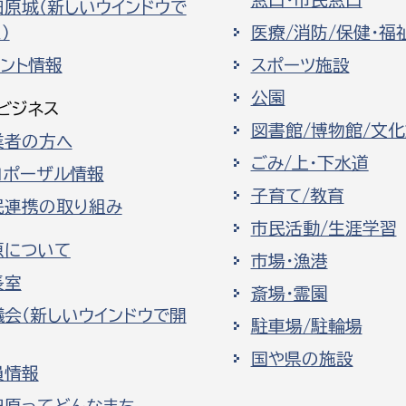
田原城（新しいウインドウで
）
医療/消防/保健・福
ベント情報
スポーツ施設
公園
ビジネス
図書館/博物館/文
業者の方へ
ごみ/上・下水道
ロポーザル情報
子育て/教育
民連携の取り組み
市民活動/生涯学習
原について
市場・漁港
長室
斎場・霊園
議会（新しいウインドウで開
駐車場/駐輪場
国や県の施設
員情報
田原ってどんなまち