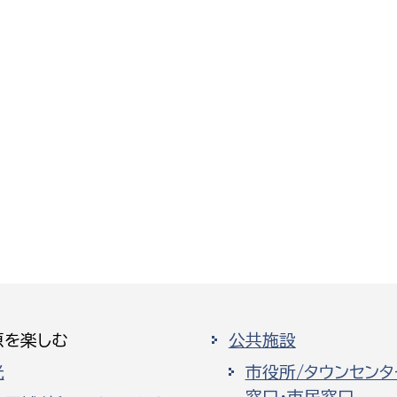
原を楽しむ
公共施設
光
市役所/タウンセンタ
窓口・市民窓口