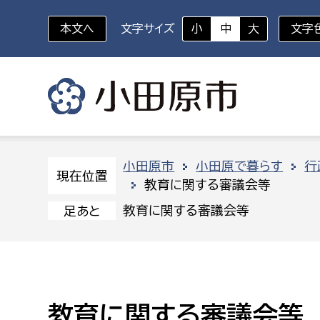
本文へ
文字サイズ
小
中
大
文字
いざというときに
対象者を選択
組織から探す
小田原市
小田原で暮らす
行
現在位置
教育に関する審議会等
部に属さない室
企画部
新生児・乳幼児
教育に関する審議会等
足あと
休日救急外来
防
秘書室
企画政
幼稚園児・保育園児
広報広聴室
財政課
コンプライアンス推進室
資産マ
小・中学生
教育に関する審議会等
デジタ