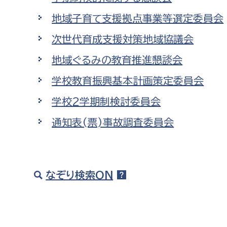
福祉政策課
子ども
地域子育て支援拠点事業等選定委員会
求職者
生活援護課
子ども
次世代育成支援対策地域協議会
高齢介護課
保育課
外国人
地域ぐるみの教育推進懇談会
障がい福祉課
保険課
学校教育振興基本計画策定委員会
ペット
健康づくり課
学校2学期制検討委員会
通知表(票)事故調査委員会
建設部
会計管
建設政策課
出納室
国県事業推進課
なぞり検索ON
土木管理課
道水路整備課
みどり公園課