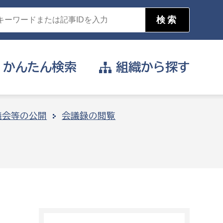
かんたん
検索
組織から
探す
目的を選択
議会等の公開
会議録の閲覧
公営事業部
支援や給付を受けたい
消防
事業課
届け出や申請をしたい
証明書がほしい