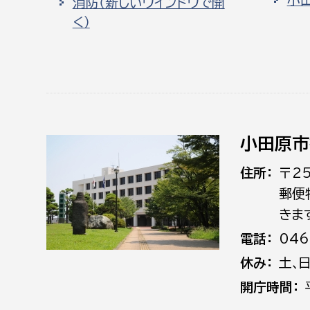
消防（新しいウインドウで開
く）
小田原市
住所
〒2
郵便
きま
電話
046
休み
土､
開庁時間