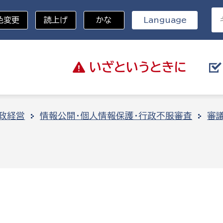
色変更
読上げ
かな
Language
いざと
いうときに
分野を選択
政経営
情報公開・個人情報保護・行政不服審査
審
総務部
戸籍
災・ハザードマップ
避難場所
策課
総務課
税
職員課
ネジメント課
財産管理課
教育・子育て
ル推進課
契約検査課