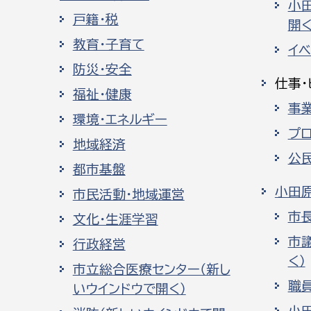
小
戸籍・税
開く
教育・子育て
イ
防災・安全
仕事・
福祉・健康
事
環境・エネルギー
プ
地域経済
公
都市基盤
小田
市民活動・地域運営
市
文化・生涯学習
市
行政経営
く）
市立総合医療センター（新し
職
いウインドウで開く）
小