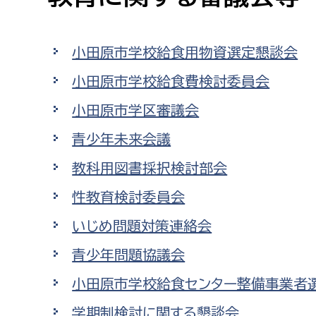
高校生・大学生など
小田原市学校給食用物資選定懇談会
若者
小田原市学校給食費検討委員会
妊産婦
市民部
防災部
小田原市学区審議会
地域政策課
防災対
高齢者
青少年未来会議
地域安全課
教科用図書採択検討部会
障がい者
人権・男女共同参画課
性教育検討委員会
戸籍住民課
傷病者
いじめ問題対策連絡会
青少年問題協議会
事業者
小田原市学校給食センター整備事業者
福祉健康部
子ども
労働者
学期制検討に関する懇談会