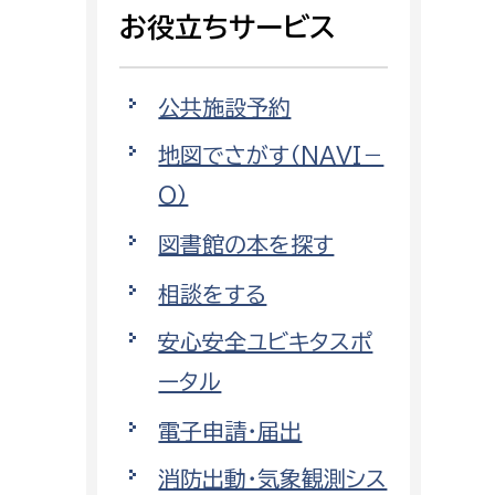
相談をしたい
お役立ちサービス
支払いをしたい
公共施設予約
働きたい
地図でさがす（NAVI－
環境部
O）
環境政策課
遊びたい
図書館の本を探す
ゼロカーボン推進課
小田原のことを知りたい
環境保護課
相談をする
環境事業センター
安心安全ユビキタスポ
イベント・講座などに参加したい
ータル
務所
まちづくりに関わりたい
電子申請・届出
都市部
消防出動・気象観測シス