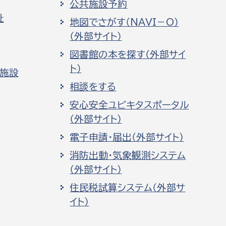
公共施設予約
祉
地図でさがす（NAVI－O）
（外部サイト）
図書館の本を探す（外部サイ
ト）
化施設
相談をする
安心安全ユビキタスポータル
（外部サイト）
電子申請・届出（外部サイト）
消防出動・気象観測システム
（外部サイト）
住民税試算システム（外部サ
イト）