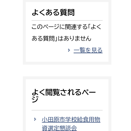
消防課
よくある質問
警防第1課
警防第2課
このページに関連する「よく
ある質問」はありません
局
監査事務局
一覧を見る
局
監査事務局
よく閲覧されるペー
ジ
小田原市学校給食用物
資選定懇談会