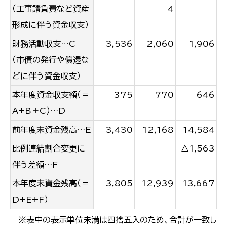
（工事請負費など資産
4
形成に伴う資金収支）
財務活動収支…C
3,536
2,060
1,906
（市債の発行や償還な
どに伴う資金収支）
本年度資金収支額（＝
375
770
646
A+B＋C）…D
前年度末資金残高…E
3,430
12,168
14,584
比例連結割合変更に
△1,563
伴う差額…F
本年度末資金残高（＝
3,805
12,939
13,667
D+E+F）
※表中の表示単位未満は四捨五入のため、合計が一致し