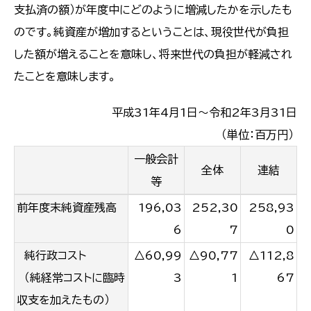
支払済の額）が年度中にどのように増減したかを示したも
のです。純資産が増加するということは、現役世代が負担
した額が増えることを意味し、将来世代の負担が軽減され
たことを意味します。
平成31年4月1日〜令和2年3月31日
（単位：百万円）
一般会計
全体
連結
等
前年度末純資産残高
196,03
252,30
258,93
6
7
0
純行政コスト
△60,99
△90,77
△112,8
（純経常コストに臨時
3
1
67
収支を加えたもの）