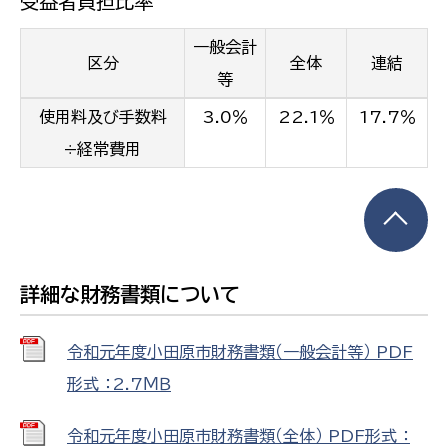
受益者負担比率
一般会計
区分
全体
連結
等
使用料及び手数料
3.0％
22.1％
17.7％
÷経常費用
詳細な財務書類について
令和元年度小田原市財務書類（一般会計等） PDF
形式 ：2.7ＭＢ
令和元年度小田原市財務書類（全体） PDF形式 ：