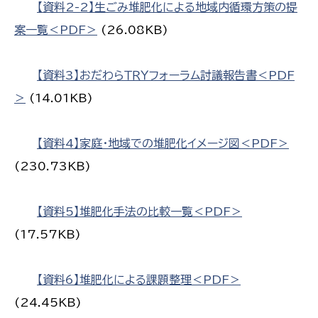
【資料2-2】生ごみ堆肥化による地域内循環方策の提
案一覧＜PDF＞
(26.08KB)
【資料3】おだわらＴＲＹフォーラム討議報告書＜PDF
＞
(14.01KB)
【資料4】家庭・地域での堆肥化イメージ図＜PDF＞
(230.73KB)
【資料5】堆肥化手法の比較一覧＜PDF＞
(17.57KB)
【資料6】堆肥化による課題整理＜PDF＞
(24.45KB)