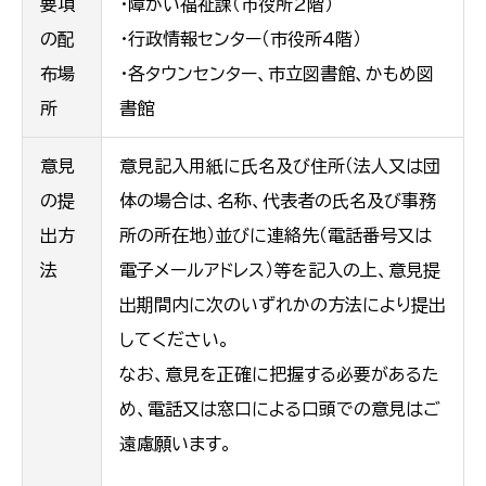
要項
・障がい福祉課（市役所2階）
の配
・行政情報センター（市役所4階）
布場
・各タウンセンター、市立図書館、かもめ図
所
書館
意見
意見記入用紙に氏名及び住所（法人又は団
の提
体の場合は、名称、代表者の氏名及び事務
出方
所の所在地）並びに連絡先（電話番号又は
法
電子メールアドレス）等を記入の上、意見提
出期間内に次のいずれかの方法により提出
してください。
なお、意見を正確に把握する必要があるた
め、電話又は窓口による口頭での意見はご
遠慮願います。