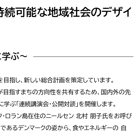
防災・安全
市税総務課
持続可能な地域社会のデザイ
市民税課
福祉・健康
資産税課
環境・エネルギー
文化部
に学ぶ～
策課
文化政策課
地域経済
生涯学習課
都市基盤
文化財課
を目指し、新しい総合計画を策定しています。
図書館
が目指すまちの方向性を共有するため、国内外の先
文化・生涯学習
スポーツ課
学ぶ「連続講演会・公開対談」を開催します。
小田原城総合管理事
市民活動・地域づくり
ク・ロラン島在住のニールセン 北村 朋子氏をお呼び
若者部
経済部
国であるデンマークの姿から、食やエネルギーの 自
行政経営