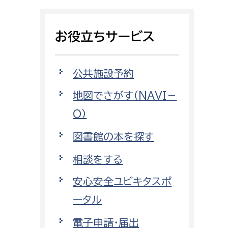
相談をしたい
お役立ちサービス
支払いをしたい
働きたい
環境部
公共施設予約
地図でさがす（NAVI－
環境政策課
遊びたい
O）
ゼロカーボン推進課
小田原のことを知りたい
環境保護課
図書館の本を探す
環境事業センター
相談をする
イベント・講座などに参加したい
安心安全ユビキタスポ
務所
まちづくりに関わりたい
ータル
都市部
電子申請・届出