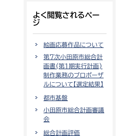
よく閲覧されるペー
ジ
絵画応募作品について
第7次小田原市総合計
画書(第1期実行計画)
制作業務のプロポーザ
ルについて【選定結果】
都市基盤
小田原市総合計画審議
会
総合計画評価