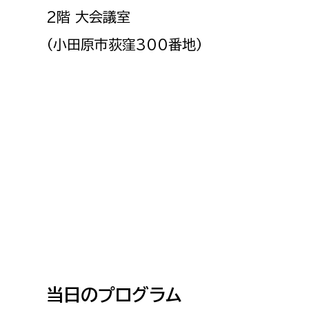
建築課
2階 大会議室
（小田原市荻窪300番地）
上下水道局
教育部
経営総務課
教育総
給排水業務課
保健給
水道整備課
教育指
下水道整備課
浄水管理課
農業委員会事務局
議会局
当日のプログラム
農業委員会事務局
議会総