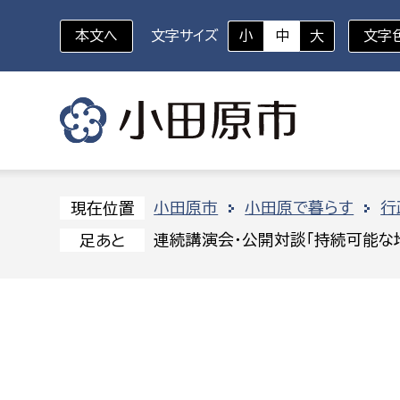
本文へ
文字サイズ
小
中
大
文字
いざというときに
対象者を選択
組織から探す
小田原市
小田原で暮らす
行
現在位置
連続講演会・公開対談「持続可能な地
足あと
部に属さない室
企画部
新生児・乳幼児
休日救急外来
防
秘書室
企画政
幼稚園児・保育園児
広報広聴室
財政課
コンプライアンス推進室
資産マ
小・中学生
デジタ