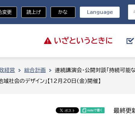
色変更
読上げ
かな
Language
いざと
いうときに
分野を選択
政経営
総合計画
連続講演会・公開対談「持続可能な
域社会のデザイン」【12月20日(金)開催】
総務部
戸籍
災・ハザードマップ
避難場所
策課
総務課
税
職員課
最終更新
ネジメント課
財産管理課
教育・子育て
ル推進課
契約検査課