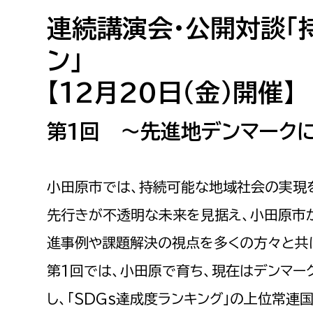
高校生・大学生など
連続講演会・公開対談「
ン」
若者
【12月20日（金）開催】
妊産婦
市民部
防災部
第1回 ～先進地デンマーク
地域政策課
防災対
高齢者
地域安全課
障がい者
人権・男女共同参画課
小田原市では、持続可能な地域社会の実現
戸籍住民課
先行きが不透明な未来を見据え、小田原市
傷病者
進事例や課題解決の視点を多くの方々と共に
事業者
第1回では、小田原で育ち、現在はデンマー
福祉健康部
子ども
し、「SDGs達成度ランキング」の上位常連
労働者