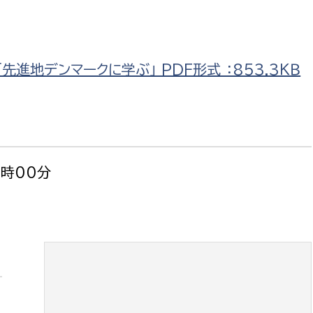
政策課
産業政策課
観光
若者支援課
観光課
農政課
進地デンマークに学ぶ」 PDF形式 ：853.3ＫＢ
消防
水産海浜課
病院
市議会
理者
市立総合医療センタ
6時00分
患者サポートセンター
病院管理局：経営管理
病院管理局：施設用度
病院管理局：医事課