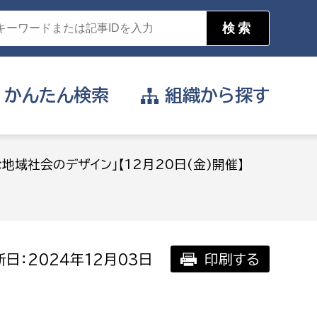
かんたん
検索
組織から
探す
目的を選択
地域社会のデザイン」【12月20日(金)開催】
公営事業部
支援や給付を受けたい
消防
事業課
届け出や申請をしたい
日：2024年12月03日
印刷する
証明書がほしい