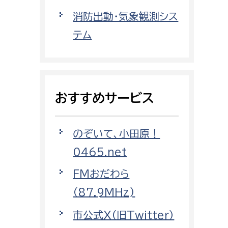
都市政策課
消防出動・気象観測シス
都市計画課
テム
地域交通課
建築指導課
開発審査課
おすすめサービス
ー
消防
のぞいて、小田原！
消防総務課
0465.net
課
予防課
FMおだわら
課
警防計画課
（87.9MHz)
救急課
市公式X（旧Twitter）
情報司令課