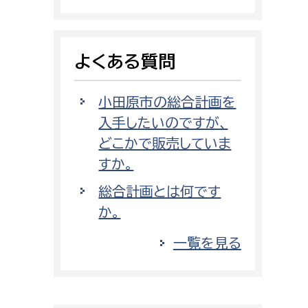
消防課
警防第1課
よくある質問
警防第2課
局
監査事務局
小田原市の総合計画を
入手したいのですが、
局
監査事務局
どこかで販売していま
すか。
総合計画とは何です
か。
一覧を見る