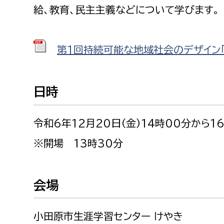
福祉政策課
子ども
給、教育、民主主義などについて学びます。
求職者
生活援護課
子ども
高齢介護課
保育課
第1回持続可能な地域社会のデザイン「先
外国人
障がい福祉課
保険課
ペット
日時
健康づくり課
建設部
会計管
令和6年12月20日（金）14時00分から1
※開場 13時30分
建設政策課
出納室
国県事業推進課
土木管理課
会場
道水路整備課
小田原市生涯学習センター けやき
みどり公園課