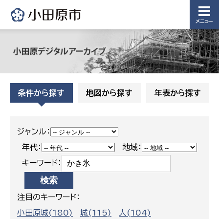
水道整備
課
課
メニュー
下水道整
備課
浄水管理
課
農業委
議会局
条件から探す
地図から探す
年表から探す
員会事
務局
議会総務
課
農業委員
ジャンル：
会事務局
年代：
地域：
キーワード：
注目のキーワード：
小田原城(180)
城(115)
人(104)