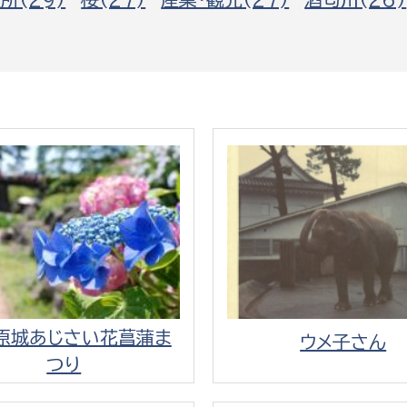
政策課
産業政策課
観光
若者支援課
観光課
農政課
消防
水産海浜課
病院
市議会
理者
市立総合医療センタ
患者サポートセンター
病院管理局：経営管理
病院管理局：施設用度
原城あじさい花菖蒲ま
ウメ子さん
病院管理局：医事課
つり