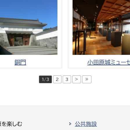
銅門
小田原城ミュー
>
≫
1/3
2
3
原を楽しむ
公共施設