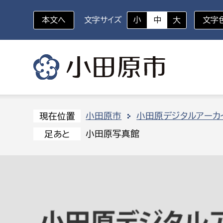
本文へ
文字サイズ
小
中
大
文字
いざというときに
対象者を選択
組織から探す
小田原市
小田原デジタルアーカ
現在位置
小田原写真館
足あと
部に属さない室
企画部
新生児・乳幼児
休日救急外来
防
秘書室
企画政
幼稚園児・保育園児
広報広聴室
財政課
コンプライアンス推進室
資産マ
小・中学生
デジタ