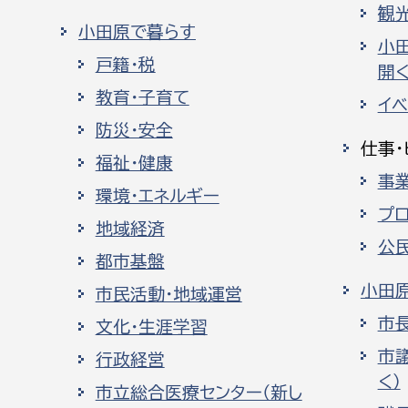
観
小田原で暮らす
小
戸籍・税
開く
教育・子育て
イ
防災・安全
仕事・
福祉・健康
事
環境・エネルギー
プ
地域経済
公
都市基盤
小田
市民活動・地域運営
市
文化・生涯学習
市
行政経営
く）
市立総合医療センター（新し