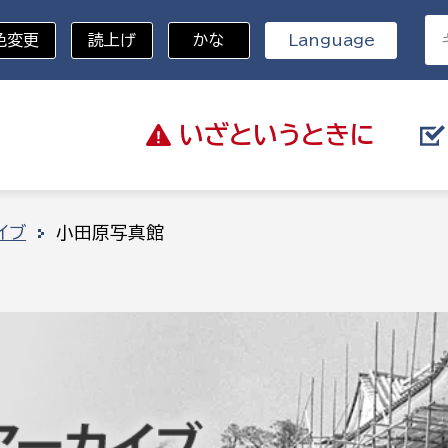
色変更
読上げ
かな
Language
いざと
いうときに
分野を選択
イブ
小田原写真館
総務部
戸籍
災・ハザードマップ
避難場所
策課
総務課
税
職員課
ネジメント課
財産管理課
教育・子育て
ル推進課
契約検査課