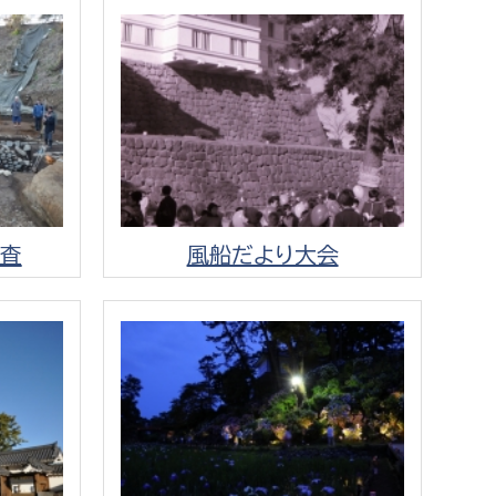
消防課
警防第1課
警防第2課
局
監査事務局
局
監査事務局
査
風船だより大会