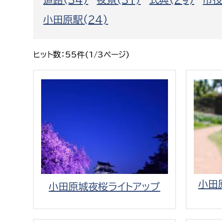
福祉政策課
子ども
小田原駅(24)
求職者
生活援護課
子ども
高齢介護課
保育課
外国人
ヒット数：55件(1/3ページ)
障がい福祉課
保険課
ペット
健康づくり課
建設部
会計管
建設政策課
出納室
国県事業推進課
土木管理課
小田
小田原城夜桜ライトアップ
道水路整備課
みどり公園課