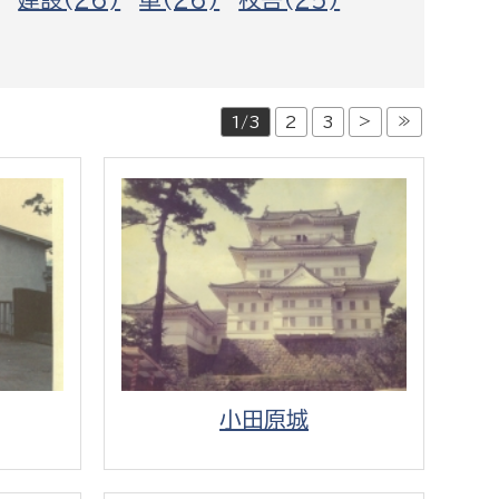
都市政策課
都市計画課
地域交通課
>
≫
1/3
2
3
建築指導課
開発審査課
ー
消防
消防総務課
課
予防課
課
警防計画課
小田原城
救急課
情報司令課