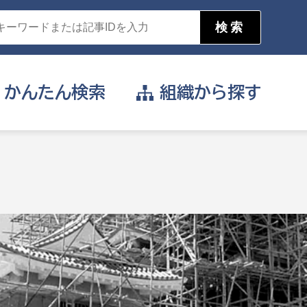
かんたん
検索
組織から
探す
目的を選択
公営事業部
支援や給付を受けたい
消防
事業課
届け出や申請をしたい
証明書がほしい