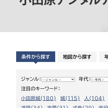
高校生・大学生など
若者
妊産婦
市民部
防災部
地域政策課
防災対
高齢者
地域安全課
条件から探す
地図から探す
障がい者
人権・男女共同参画課
戸籍住民課
傷病者
ジャンル：
年代：
注目のキーワード：
事業者
小田原城(180)
城(115)
人(104)
福祉健康部
子ども
労働者
道路(34)
夜景(31)
式典(29)
市役