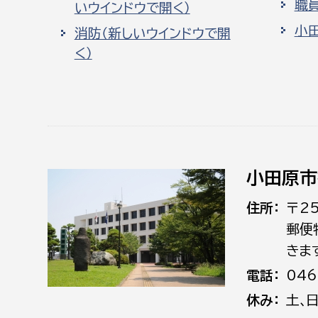
職
いウインドウで開く）
小
消防（新しいウインドウで開
く）
小田原市
住所
〒2
郵便
きま
電話
046
休み
土､