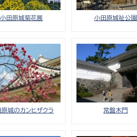
小田原城菊花展
小田原城祉公園
田原城のカンヒザクラ
常盤木門