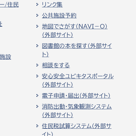
ー/住民
リンク集
公共施設予約
祉
地図でさがす（NAVI－O）
（外部サイト）
図書館の本を探す（外部サイ
ト）
化施設
相談をする
安心安全ユビキタスポータル
（外部サイト）
電子申請・届出（外部サイト）
消防出動・気象観測システム
（外部サイト）
住民税試算システム（外部サ
イト）