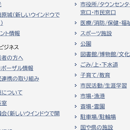
光
市役所/タウンセンタ
窓口・市民窓口
田原城（新しいウインドウで
）
医療/消防/保健・福
ベント情報
スポーツ施設
公園
ビジネス
図書館/博物館/文
業者の方へ
ごみ/上・下水道
ロポーザル情報
子育て/教育
民連携の取り組み
市民活動/生涯学習
原について
市場・漁港
長室
斎場・霊園
議会（新しいウインドウで開
駐車場/駐輪場
国や県の施設