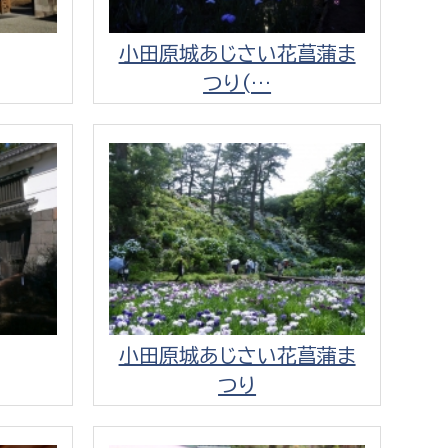
小田原城あじさい花菖蒲ま
つり(…
小田原城あじさい花菖蒲ま
つり