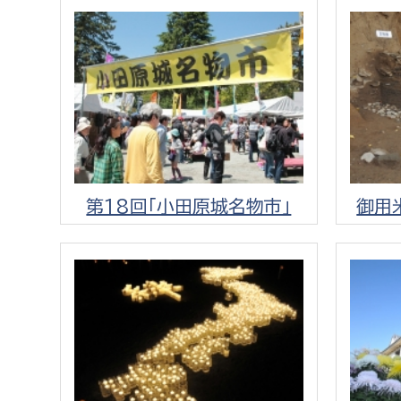
建築課
上下水道局
教育部
経営総務課
教育総
給排水業務課
保健給
第18回「小田原城名物市」
御用
水道整備課
教育指
下水道整備課
浄水管理課
農業委員会事務局
議会局
農業委員会事務局
議会総