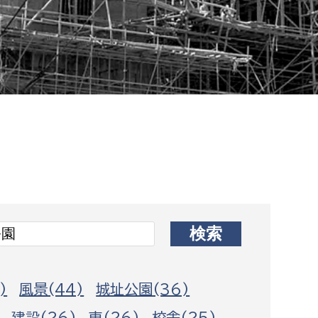
相談をしたい
支払いをしたい
働きたい
環境部
環境政策課
遊びたい
ゼロカーボン推進課
小田原のことを知りたい
環境保護課
環境事業センター
イベント・講座などに参加したい
務所
まちづくりに関わりたい
)
風景(44)
城址公園(36)
都市部
建設(26)
車(26)
校舎(25)