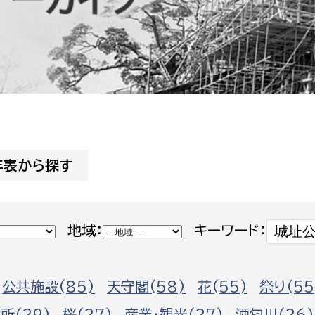
防災・安全
市税総務課
市民税課
福祉・健康
資産税課
環境・エネルギー
文化部
策課
文化政策課
地域経済
生涯学習課
年表から探す
都市基盤
文化財課
図書館
文化・生涯学習
地域：
キーワード：
スポーツ課
小田原城総合管理事
市民活動・地域づくり
公共施設(85)
天守閣(58)
花(55)
祭り(55
若者部
経済部
行政経営
所(29)
桜(27)
産業・観光(27)
酒匂川(26)