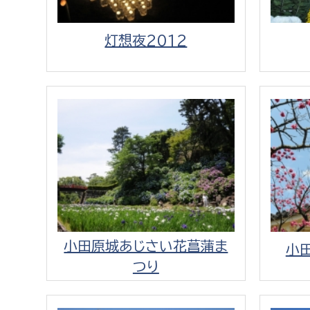
灯想夜2012
小田原城あじさい花菖蒲ま
小
つり