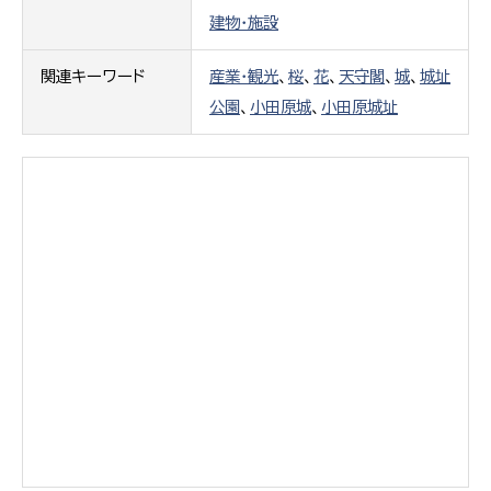
建物・施設
関連キーワード
産業・観光
、
桜
、
花
、
天守閣
、
城
、
城址
公園
、
小田原城
、
小田原城址