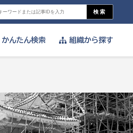
かんたん
検索
組織から
探す
目的を選択
公営事業部
支援や給付を受けたい
消防
事業課
届け出や申請をしたい
証明書がほしい