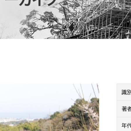
防災・安全
市税総務課
市民税課
福祉・健康
資産税課
環境・エネルギー
文化部
策課
文化政策課
地域経済
生涯学習課
都市基盤
文化財課
図書館
文化・生涯学習
識
スポーツ課
小田原城総合管理事
著
市民活動・地域づくり
若者部
経済部
年
行政経営