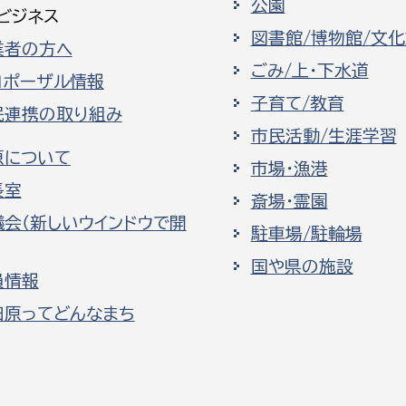
公園
ビジネス
図書館/博物館/文
業者の方へ
ごみ/上・下水道
ロポーザル情報
子育て/教育
民連携の取り組み
市民活動/生涯学習
原について
市場・漁港
長室
斎場・霊園
議会（新しいウインドウで開
駐車場/駐輪場
国や県の施設
員情報
田原ってどんなまち