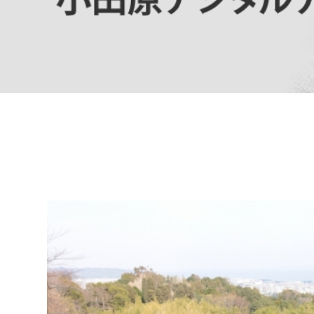
高校生・大学生など
若者
妊産婦
市民部
防災部
地域政策課
防災対
高齢者
地域安全課
障がい者
人権・男女共同参画課
戸籍住民課
傷病者
事業者
福祉健康部
子ども
労働者