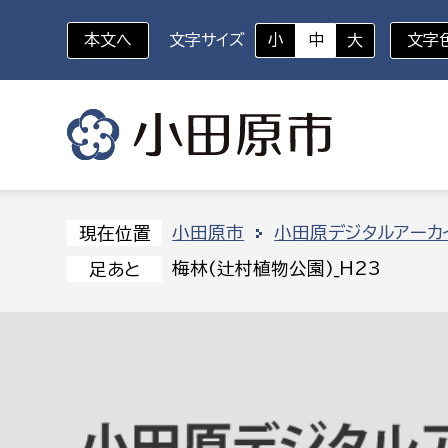
本文へ
文字サイズ
小
中
大
文字
いざというときに
対象者を選択
組織から探す
小田原市
小田原デジタルアーカ
現在位置
梅林(辻村植物公園)_H23
足あと
部に属さない室
企画部
新生児・乳幼児
休日救急外来
防
秘書室
企画政
幼稚園児・保育園児
広報広聴室
財政課
コンプライアンス推進室
資産マ
小・中学生
デジタ