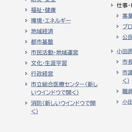
仕事・
福祉・健康
事
環境・エネルギー
プ
地域経済
公
都市基盤
小田
市民活動・地域運営
市
文化・生涯学習
市
行政経営
く）
市立総合医療センター（新し
職
いウインドウで開く）
小
消防（新しいウインドウで開
く）