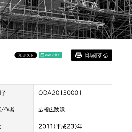
相談をしたい
支払いをしたい
働きたい
環境部
印刷する
環境政策課
遊びたい
ゼロカーボン推進課
小田原のことを知りたい
環境保護課
環境事業センター
イベント・講座などに参加したい
別子
ODA20130001
務所
者/作者
広報広聴課
まちづくりに関わりたい
都市部
代
2011(平成23)年