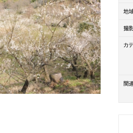
政策課
産業政策課
地
観光
若者支援課
観光課
農政課
撮
消防
水産海浜課
カ
病院
市議会
理者
市立総合医療センタ
関
患者サポートセンター
病院管理局：経営管理
病院管理局：施設用度
病院管理局：医事課