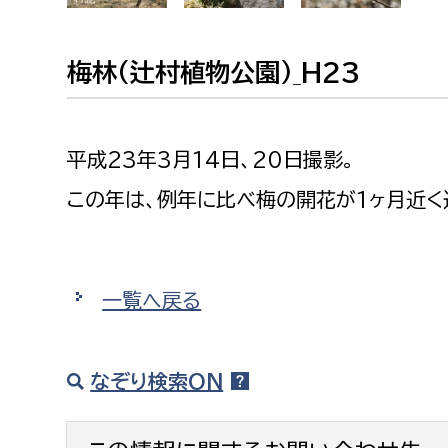
建築課
梅林(辻村植物公園)_H23
上下水道局
教育部
平成23年3月14日、20日撮影。
経営総務課
教育総
この年は、例年に比べ梅の開花が1ヶ月近く
給排水業務課
保健給
水道整備課
教育指
下水道整備課
一覧へ戻る
浄水管理課
農業委員会事務局
議会局
なぞり検索ON
農業委員会事務局
議会総