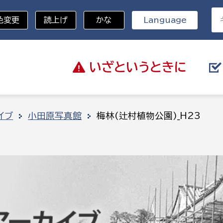
色変更
読上げ
かな
Language
いざと
いうときに
分野を選択
イブ
小田原写真館
梅林(辻村植物公園)_H23
総務部
戸籍
災・ハザードマップ
避難場所
策課
総務課
税
職員課
ネジメント課
財産管理課
教育・子育て
ル推進課
契約検査課