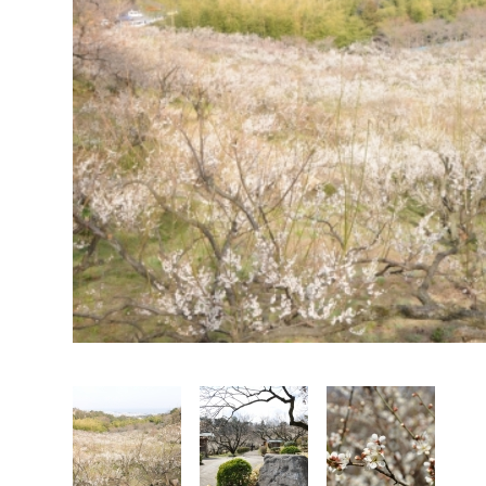
福祉政策課
子ども
求職者
生活援護課
子ども
高齢介護課
保育課
外国人
障がい福祉課
保険課
ペット
健康づくり課
建設部
会計管
建設政策課
出納室
国県事業推進課
土木管理課
道水路整備課
みどり公園課