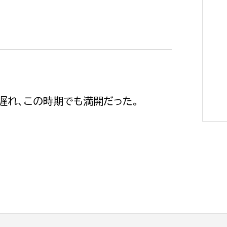
選挙管理委員会事務
務課
選挙管理委員会事務
遅れ、この時期でも満開だった。
食課
導課
務課