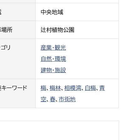
都市政策課
域
中央地域
都市計画課
地域交通課
影場所
辻村植物公園
建築指導課
テゴリ
産業・観光
開発審査課
自然・環境
建物・施設
ー
消防
連キーワード
梅
、
梅林
、
相模湾
、
白梅
、
青
消防総務課
空
、
春
、
市街地
課
予防課
課
警防計画課
救急課
情報司令課