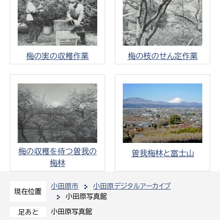
梅の実の収穫作業
梅の枝のせん定作業
梅の収穫を待つ曽我の
曽我梅林と富士山
梅林
小田原市
小田原デジタルアーカイブ
現在位置
小田原写真館
小田原写真館
足あと