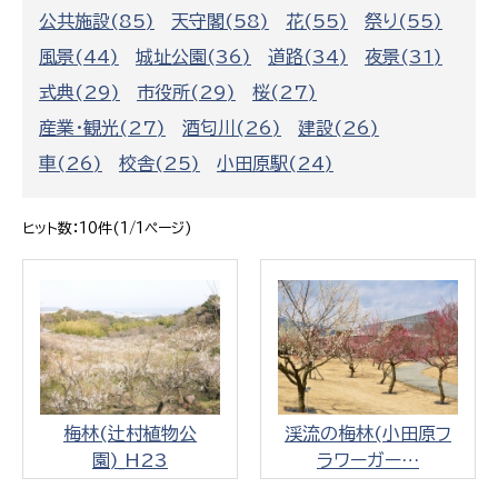
公共施設(85)
天守閣(58)
花(55)
祭り(55)
風景(44)
城址公園(36)
道路(34)
夜景(31)
式典(29)
市役所(29)
桜(27)
産業・観光(27)
酒匂川(26)
建設(26)
車(26)
校舎(25)
小田原駅(24)
ヒット数：10件(1/1ページ)
梅林(辻村植物公
渓流の梅林(小田原フ
園)_H23
ラワーガー…