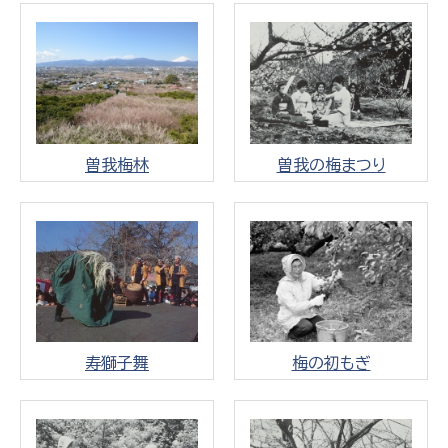
曽我梅林
曽我の梅まつり
寿獅子舞
梅の初もぎ