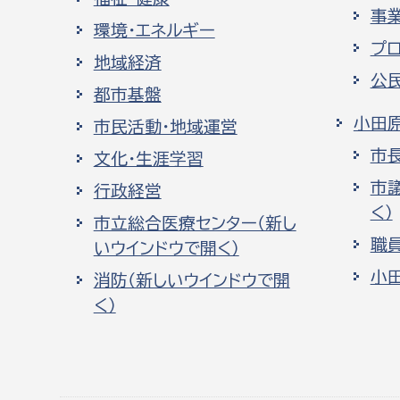
事
環境・エネルギー
プ
地域経済
公
都市基盤
小田
市民活動・地域運営
市
文化・生涯学習
市
行政経営
く）
市立総合医療センター（新し
職
いウインドウで開く）
小
消防（新しいウインドウで開
く）