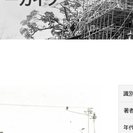
防災・安全
市税総務課
市民税課
福祉・健康
資産税課
環境・エネルギー
文化部
策課
文化政策課
地域経済
生涯学習課
都市基盤
文化財課
図書館
文化・生涯学習
識
スポーツ課
小田原城総合管理事
著
市民活動・地域づくり
若者部
経済部
年
行政経営