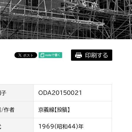
相談をしたい
支払いをしたい
働きたい
環境部
印刷する
環境政策課
遊びたい
ゼロカーボン推進課
小田原のことを知りたい
環境保護課
環境事業センター
イベント・講座などに参加したい
別子
ODA20150021
務所
者/作者
京義線【投稿】
まちづくりに関わりたい
都市部
代
1969(昭和44)年