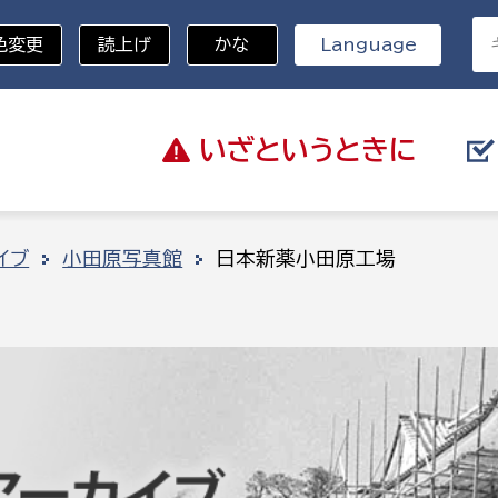
色変更
読上げ
かな
Language
いざと
いうときに
分野を選択
イブ
小田原写真館
日本新薬小田原工場
総務部
戸籍
災・ハザードマップ
避難場所
策課
総務課
税
職員課
ネジメント課
財産管理課
教育・子育て
ル推進課
契約検査課