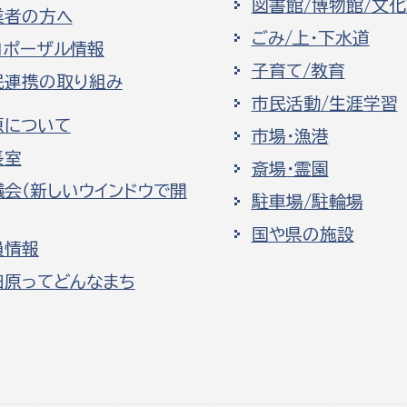
図書館/博物館/文
業者の方へ
ごみ/上・下水道
ロポーザル情報
子育て/教育
民連携の取り組み
市民活動/生涯学習
原について
市場・漁港
長室
斎場・霊園
議会（新しいウインドウで開
駐車場/駐輪場
国や県の施設
員情報
田原ってどんなまち