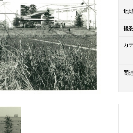
政策課
産業政策課
地
観光
若者支援課
観光課
農政課
撮
消防
水産海浜課
カ
病院
市議会
理者
市立総合医療センタ
関
患者サポートセンター
病院管理局：経営管理
病院管理局：施設用度
病院管理局：医事課