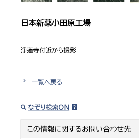
建築課
日本新薬小田原工場
上下水道局
教育部
浄蓮寺付近から撮影
経営総務課
教育総
給排水業務課
保健給
水道整備課
教育指
一覧へ戻る
下水道整備課
浄水管理課
なぞり検索ON
農業委員会事務局
議会局
この情報に関するお問い合わせ先
農業委員会事務局
議会総