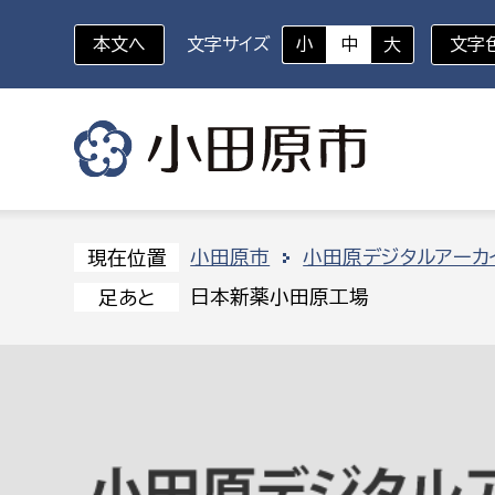
本文へ
文字サイズ
小
中
大
文字
いざというときに
対象者を選択
組織から探す
小田原市
小田原デジタルアーカ
現在位置
日本新薬小田原工場
足あと
部に属さない室
企画部
新生児・乳幼児
休日救急外来
防
秘書室
企画政
幼稚園児・保育園児
広報広聴室
財政課
コンプライアンス推進室
資産マ
小・中学生
デジタ