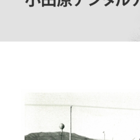
高校生・大学生など
若者
妊産婦
市民部
防災部
地域政策課
防災対
高齢者
地域安全課
障がい者
人権・男女共同参画課
戸籍住民課
傷病者
事業者
福祉健康部
子ども
労働者