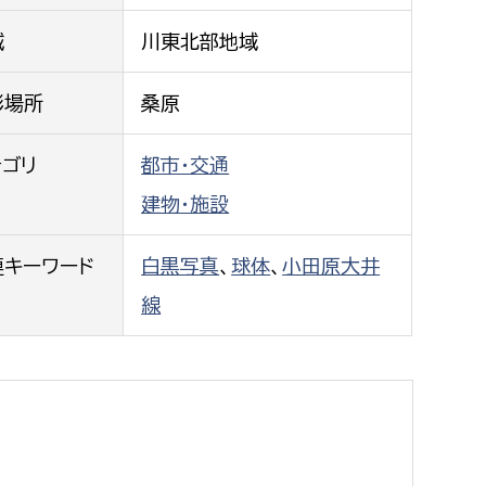
都市政策課
域
川東北部地域
都市計画課
地域交通課
影場所
桑原
建築指導課
テゴリ
都市・交通
開発審査課
建物・施設
ー
消防
連キーワード
白黒写真
、
球体
、
小田原大井
線
消防総務課
課
予防課
課
警防計画課
救急課
情報司令課