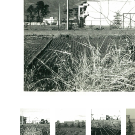
福祉政策課
子ども
求職者
生活援護課
子ども
高齢介護課
保育課
外国人
障がい福祉課
保険課
ペット
健康づくり課
建設部
会計管
建設政策課
出納室
国県事業推進課
土木管理課
道水路整備課
みどり公園課