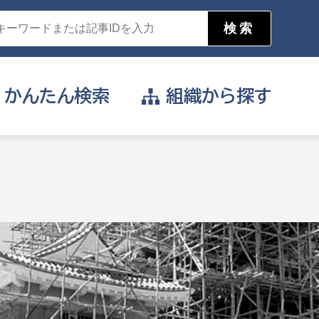
かんたん
検索
組織から
探す
目的を選択
公営事業部
支援や給付を受けたい
消防
事業課
届け出や申請をしたい
証明書がほしい