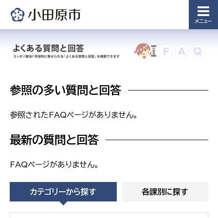
浄水管理
課
メニュー
農業委
議会局
員会事
務局
議会総務
課
農業委員
参照の多い質問と回答
会事務局
参照されたFAQページがありません。
最新の質問と回答
FAQページがありません。
カテゴリーから探す
各課別に探す