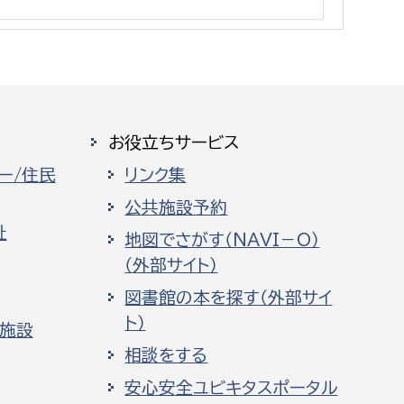
消防課
警防第1課
警防第2課
局
監査事務局
お役立ちサービス
局
監査事務局
ー/住民
リンク集
公共施設予約
祉
地図でさがす（NAVI－O）
（外部サイト）
図書館の本を探す（外部サイ
ト）
化施設
相談をする
安心安全ユビキタスポータル