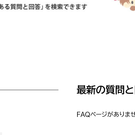
防災・安全
市税総務課
市民税課
福祉・健康
資産税課
環境・エネルギー
文化部
策課
文化政策課
地域経済
生涯学習課
都市基盤
文化財課
最新の質問と
図書館
文化・生涯学習
スポーツ課
小田原城総合管理事
市民活動・地域づくり
FAQページがありませ
若者部
経済部
行政経営