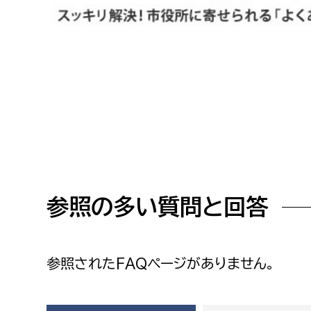
高校生・大学生など
若者
妊産婦
市民部
防災部
地域政策課
防災対
高齢者
地域安全課
障がい者
人権・男女共同参画課
参照の多い質問と回答
戸籍住民課
傷病者
事業者
参照されたFAQページがありません。
福祉健康部
子ども
労働者