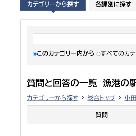
カテゴリーから探す
各課別に探す
福祉政策課
子ども
求職者
生活援護課
子ども
高齢介護課
保育課
外国人
障がい福祉課
保険課
ペット
このカテゴリー内から
すべてのカテ
健康づくり課
建設部
会計管
質問と回答の一覧 漁港の駅
建設政策課
出納室
カテゴリーから探す
総合トップ
小
国県事業推進課
土木管理課
質問
道水路整備課
みどり公園課