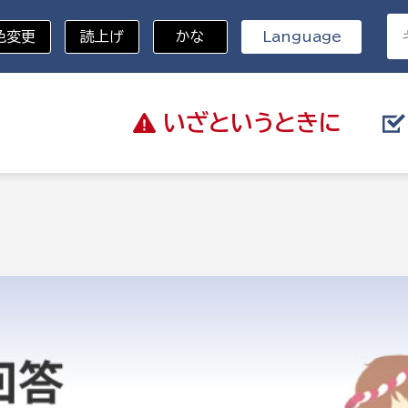
色変更
読上げ
かな
Language
いざと
いうときに
分野を選択
総務部
戸籍
災・ハザードマップ
避難場所
策課
総務課
税
職員課
ネジメント課
財産管理課
教育・子育て
ル推進課
契約検査課