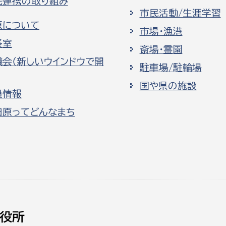
民連携の取り組み
市民活動/生涯学習
原について
市場・漁港
長室
斎場・霊園
議会（新しいウインドウで開
駐車場/駐輪場
国や県の施設
員情報
田原ってどんなまち
役所