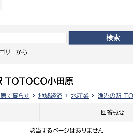
政策課
産業政策課
観光
若者支援課
観光課
農政課
消防
水産海浜課
病院
ゴリーから
市議会
理者
市立総合医療センタ
 TOTOCO小田原
患者サポートセンター
田原で暮らす
地域経済
水産業
漁港の駅 T
病院管理局：経営管理
病院管理局：施設用度
回答概要
病院管理局：医事課
該当するページはありません