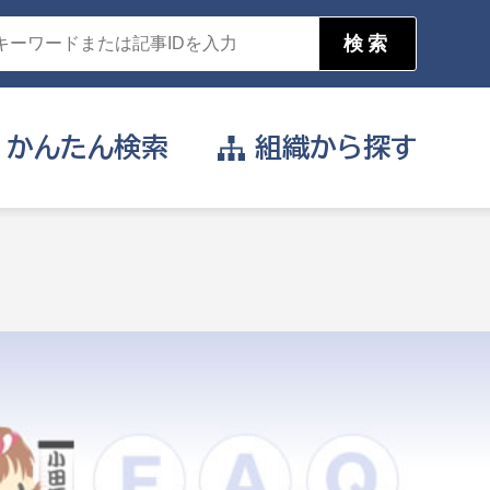
かんたん
検索
組織から
探す
目的を選択
公営事業部
支援や給付を受けたい
消防
事業課
届け出や申請をしたい
証明書がほしい