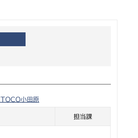
都市政策課
都市計画課
地域交通課
建築指導課
開発審査課
ー
消防
消防総務課
OTOCO小田原
課
予防課
課
警防計画課
担当課
救急課
情報司令課