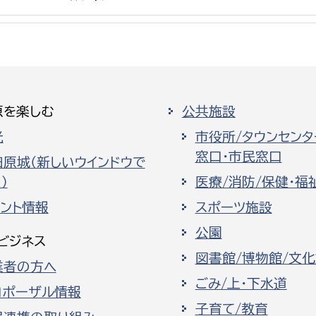
選挙管理委員会事務
原を楽しむ
公共施設
務課
選挙管理委員会事務
光
市役所/タウンセンタ
窓口・市民窓口
食課
田原城（新しいウインドウで
）
医療/消防/保健・福
導課
ベント情報
スポーツ施設
公園
ビジネス
図書館/博物館/文
業者の方へ
ごみ/上・下水道
ロポーザル情報
務課
子育て/教育