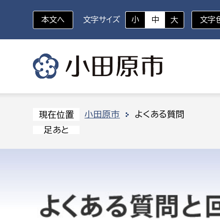
本文へ
文字サイズ
小
中
大
文字
いざというときに
対象者を選択
組織から探す
小田原市
よくある質問
現在位置
足あと
部に属さない室
企画部
新生児・乳幼児
休日救急外来
防
秘書室
企画政
幼稚園児・保育園児
広報広聴室
財政課
コンプライアンス推進室
資産マ
小・中学生
デジタ