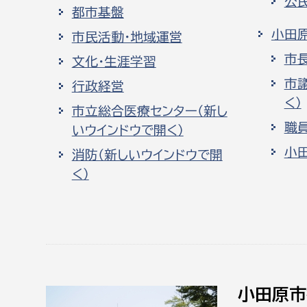
公
都市基盤
小田
市民活動・地域運営
市
文化・生涯学習
市
行政経営
く）
市立総合医療センター（新し
職
いウインドウで開く）
小
消防（新しいウインドウで開
く）
小田原市