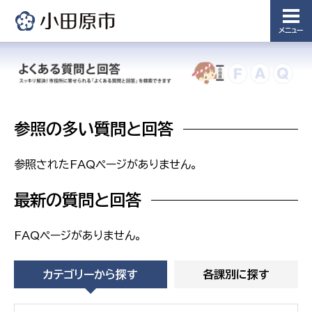
下水道整
備課
メニュー
浄水管理
課
農業委
議会局
員会事
務局
参照の多い質問と回答
議会総務
課
農業委員
会事務局
参照されたFAQページがありません。
最新の質問と回答
FAQページがありません。
カテゴリーから探す
各課別に探す