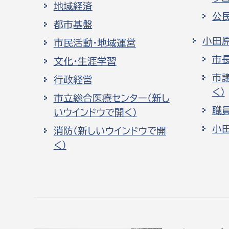
地域経済
公
都市基盤
小田
市民活動・地域運営
市
文化・生涯学習
市
行政経営
く）
市立総合医療センター（新し
職
いウインドウで開く）
小
消防（新しいウインドウで開
く）