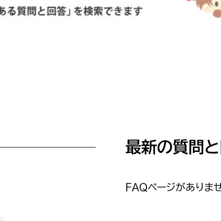
防災・安全
市税総務課
市民税課
福祉・健康
資産税課
環境・エネルギー
文化部
策課
文化政策課
地域経済
生涯学習課
都市基盤
文化財課
最新の質問と
図書館
文化・生涯学習
スポーツ課
小田原城総合管理事
市民活動・地域づくり
FAQページがありませ
若者部
経済部
行政経営