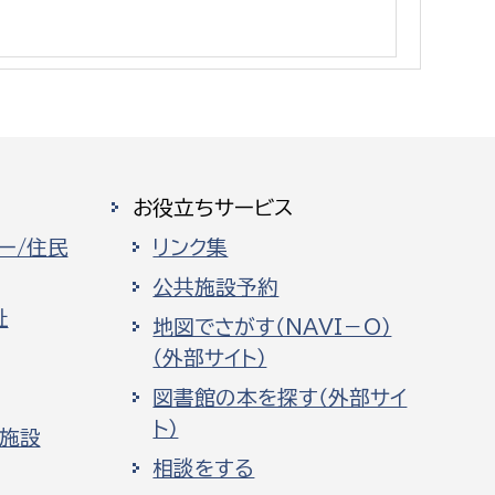
消防課
警防第1課
警防第2課
局
監査事務局
お役立ちサービス
局
監査事務局
ー/住民
リンク集
公共施設予約
祉
地図でさがす（NAVI－O）
（外部サイト）
図書館の本を探す（外部サイ
ト）
化施設
相談をする