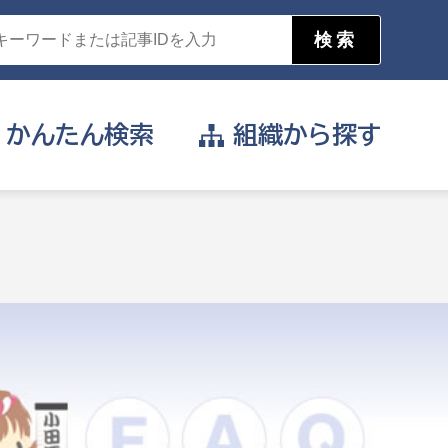
かんたん
検索
組織から
探す
目的を選択
公営事業部
支援や給付を受けたい
消防
事業課
届け出や申請をしたい
証明書がほしい