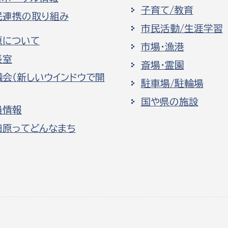
子育て/教育
民連携の取り組み
市民活動/生涯学習
原について
市場・漁港
長室
斎場・霊園
議会（新しいウインドウで開
駐車場/駐輪場
国や県の施設
員情報
田原ってどんなまち