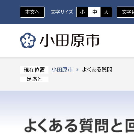
本文へ
文字サイズ
小
中
大
文字
いざというときに
対象者を選択
組織から探す
小田原市
よくある質問
現在位置
足あと
部に属さない室
企画部
新生児・乳幼児
休日救急外来
防
秘書室
企画政
幼稚園児・保育園児
広報広聴室
財政課
コンプライアンス推進室
資産マ
小・中学生
デジタ