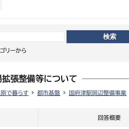
政策課
産業政策課
観光
若者支援課
観光課
農政課
消防
水産海浜課
病院
ゴリーから
市議会
理者
市立総合医療センタ
場拡張整備等について
患者サポートセンター
田原で暮らす
都市基盤
国府津駅周辺整備事業
病院管理局：経営管理
病院管理局：施設用度
病院管理局：医事課
回答概要