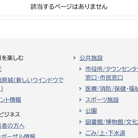
該当するページはありません
選挙管理委員会事務
原を楽しむ
公共施設
務課
選挙管理委員会事務
光
市役所/タウンセンタ
食課
窓口・市民窓口
導課
田原城（新しいウインドウで
）
医療/消防/保健・福
ベント情報
スポーツ施設
公園
ビジネス
図書館/博物館/文
業者の方へ
務課
ごみ/上・下水道
ロポーザル情報