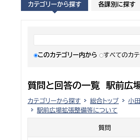
カテゴリーから探す
各課別に探す
福祉政策課
子ども
求職者
生活援護課
子ども
高齢介護課
保育課
外国人
障がい福祉課
保険課
ペット
このカテゴリー内から
すべてのカテ
健康づくり課
建設部
会計管
質問と回答の一覧 駅前広
建設政策課
出納室
カテゴリーから探す
総合トップ
小
国県事業推進課
駅前広場拡張整備等について
土木管理課
道水路整備課
質問
みどり公園課