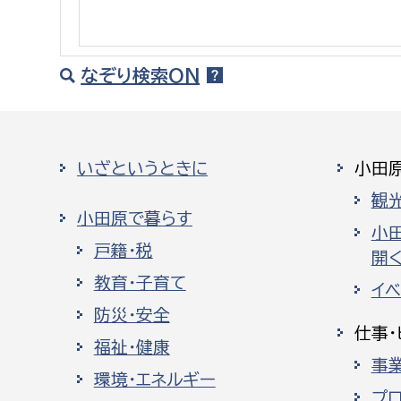
建築課
なぞり検索ON
上下水道局
教育部
いざというときに
小田
経営総務課
教育総
観
給排水業務課
保健給
小田原で暮らす
水道整備課
教育指
小
戸籍・税
開く
下水道整備課
教育・子育て
イ
浄水管理課
防災・安全
仕事・
農業委員会事務局
議会局
福祉・健康
事
環境・エネルギー
農業委員会事務局
議会総
プ