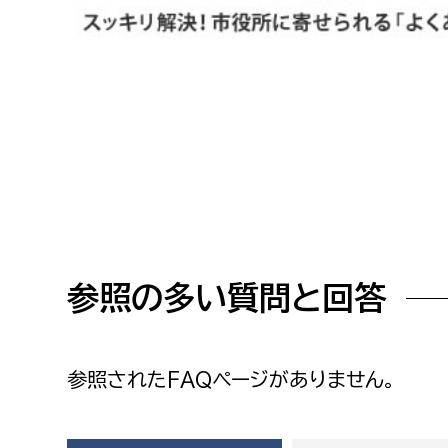
高校生・大学生など
若者
妊産婦
市民部
防災部
地域政策課
防災対
高齢者
地域安全課
障がい者
人権・男女共同参画課
参照の多い質問と回答
戸籍住民課
傷病者
事業者
参照されたFAQページがありません。
福祉健康部
子ども
労働者