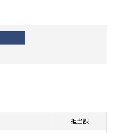
都市政策課
都市計画課
地域交通課
建築指導課
開発審査課
ー
消防
消防総務課
課
予防課
課
警防計画課
救急課
担当課
情報司令課