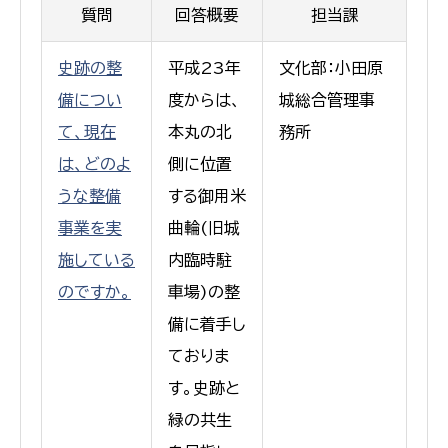
質問
回答概要
担当課
史跡の整
平成23年
文化部：小田原
備につい
度からは、
城総合管理事
て、現在
本丸の北
務所
は、どのよ
側に位置
うな整備
する御用米
事業を実
曲輪(旧城
施している
内臨時駐
のですか。
車場)の整
備に着手し
ておりま
す。史跡と
緑の共生