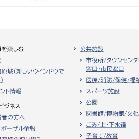
選挙管理委員会事務
原を楽しむ
公共施設
務課
選挙管理委員会事務
光
市役所/タウンセンタ
窓口・市民窓口
食課
田原城（新しいウインドウで
）
医療/消防/保健・福
導課
ベント情報
スポーツ施設
公園
ビジネス
図書館/博物館/文
業者の方へ
ごみ/上・下水道
ロポーザル情報
務課
子育て/教育