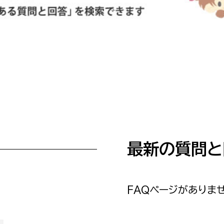
防災・安全
市税総務課
市民税課
福祉・健康
資産税課
環境・エネルギー
文化部
策課
文化政策課
地域経済
生涯学習課
都市基盤
文化財課
最新の質問と
図書館
文化・生涯学習
スポーツ課
小田原城総合管理事
市民活動・地域づくり
FAQページがありませ
若者部
経済部
行政経営