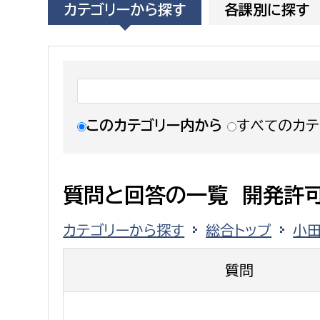
カテゴリーから探す
各課別に探す
福祉政策課
子ども
求職者
生活援護課
子ども
高齢介護課
保育課
外国人
障がい福祉課
保険課
ペット
このカテゴリー内から
すべてのカテ
健康づくり課
建設部
会計管
質問と回答の一覧 開発許
建設政策課
出納室
カテゴリーから探す
総合トップ
小
国県事業推進課
土木管理課
質問
道水路整備課
みどり公園課