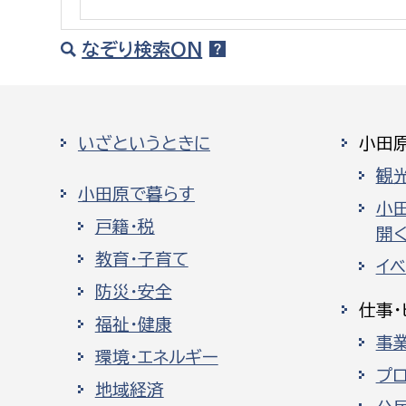
建築課
なぞり検索ON
上下水道局
教育部
いざというときに
小田
経営総務課
教育総
観
小田原で暮らす
給排水業務課
保健給
小
戸籍・税
開く
水道整備課
教育指
教育・子育て
イ
下水道整備課
防災・安全
浄水管理課
仕事・
福祉・健康
事
農業委員会事務局
議会局
環境・エネルギー
プ
農業委員会事務局
議会総
地域経済