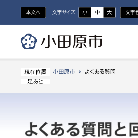
本文へ
文字サイズ
小
中
大
文字
いざというときに
対象者を選択
組織から探す
小田原市
よくある質問
現在位置
足あと
部に属さない室
企画部
新生児・乳幼児
休日救急外来
防
秘書室
企画政
幼稚園児・保育園児
広報広聴室
財政課
コンプライアンス推進室
資産マ
小・中学生
デジタ