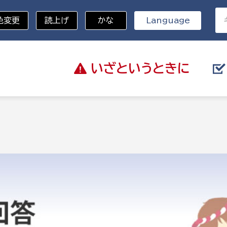
色変更
読上げ
かな
Language
いざと
いうときに
分野を選択
総務部
戸籍
災・ハザードマップ
避難場所
策課
総務課
税
職員課
ネジメント課
財産管理課
教育・子育て
ル推進課
契約検査課