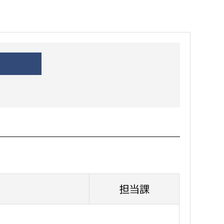
都市政策課
都市計画課
地域交通課
建築指導課
開発審査課
ー
消防
消防総務課
課
予防課
課
警防計画課
担当課
救急課
情報司令課