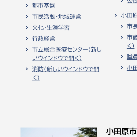
公
都市基盤
小田
市民活動・地域運営
市
文化・生涯学習
市
行政経営
く）
市立総合医療センター（新し
職
いウインドウで開く）
小
消防（新しいウインドウで開
く）
小田原市