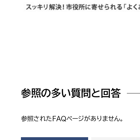
高校生・大学生など
若者
妊産婦
市民部
防災部
地域政策課
防災対
高齢者
地域安全課
障がい者
人権・男女共同参画課
参照の多い質問と回答
戸籍住民課
傷病者
事業者
参照されたFAQページがありません。
福祉健康部
子ども
労働者