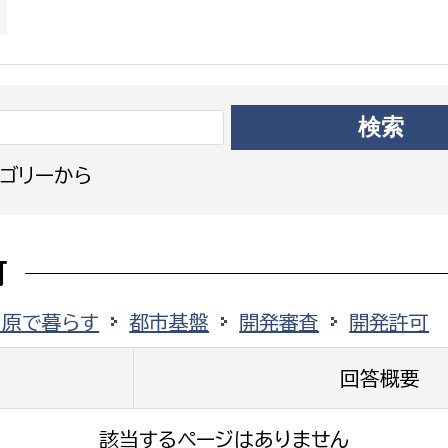
政策課
産業政策課
観光
若者支援課
観光課
農政課
消防
水産海浜課
病院
ゴリーから
市議会
理者
市立総合医療センタ
可
患者サポートセンター
田原で暮らす
都市基盤
開発審査
開発許可
病院管理局：経営管理
病院管理局：施設用度
回答概要
病院管理局：医事課
該当するページはありません