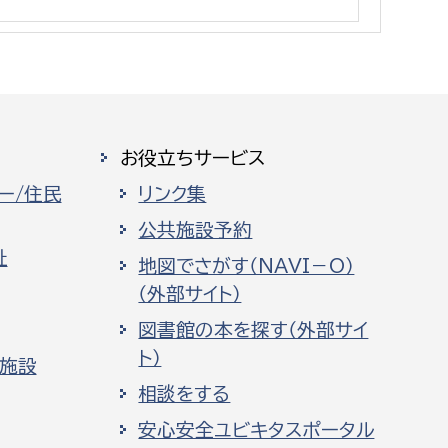
消防課
警防第1課
警防第2課
局
監査事務局
お役立ちサービス
局
監査事務局
ー/住民
リンク集
公共施設予約
祉
地図でさがす（NAVI－O）
（外部サイト）
図書館の本を探す（外部サイ
ト）
化施設
相談をする
安心安全ユビキタスポータル