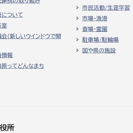
民連携の取り組み
市民活動/生涯学習
原について
市場・漁港
長室
斎場・霊園
議会（新しいウインドウで開
駐車場/駐輪場
国や県の施設
員情報
田原ってどんなまち
役所