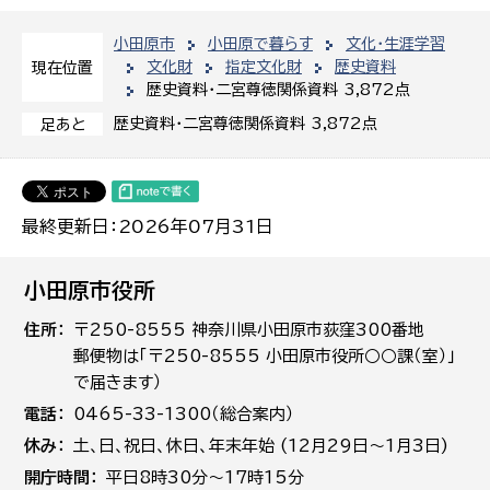
小田原市
小田原で暮らす
文化・生涯学習
文化財
指定文化財
歴史資料
現在位置
歴史資料・二宮尊徳関係資料 3,872点
歴史資料・二宮尊徳関係資料 3,872点
足あと
最終更新日：2026年07月31日
小田原市役所
住所
〒250-8555 神奈川県小田原市荻窪300番地
郵便物は「〒250-8555 小田原市役所○○課（室）」
で届きます）
電話
0465-33-1300（総合案内）
休み
土､日､祝日、休日、年末年始 (12月29日～1月3日)
開庁時間
平日8時30分～17時15分