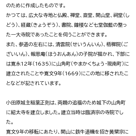
のために作成したものです。
かつては、広大な寺地と仏殿、禅堂、斎堂、開山堂、祠堂（し
どう）、経蔵（きょうぞう）、書院、鐘楼など七堂伽藍の整っ
た一大寺院であったことを伺うことができます。
また、参道の左右には、清雲院（せいうんいん）、梧穉院（ご
ざいいん）、報恩庵（ほうおんあん）の子院が描かれ、下部に
は寛永12年（1635）に山角町（やまかくちょう・現南町）に
建立されたことや寛文９年（1669）にこの地に移されたこ
となどが記されています。
小田原城主稲葉正則は、両親の追福のため城下の山角町
に紹太寺を建立しました。建立当時は臨済宗の寺院でし
た。
寛文9年の移転にあたり、開山に鉄牛道機を招き黄檗宗に