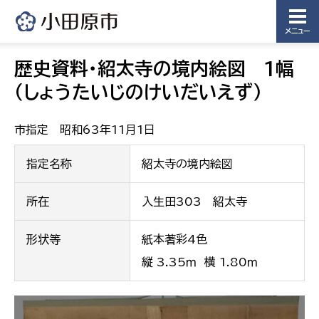
メニュー
歴史資料・紹太寺の境内絵図 1幅
（しょうたいじのけいだいえず）
市指定 昭和63年11月1日
指定名称
紹太寺の境内絵図
所在
入生田303 紹太寺
形状等
紙本著彩4色
縦 3.35ｍ 横 1.80ｍ