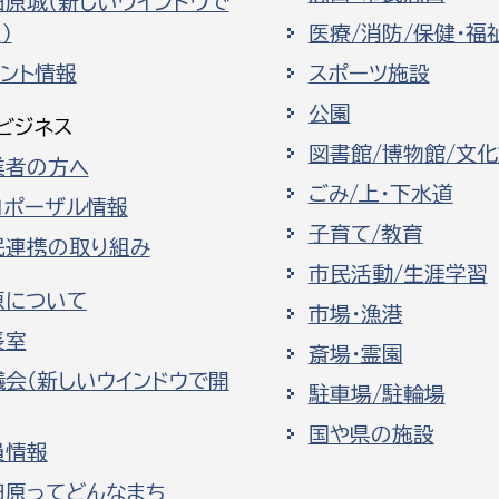
田原城（新しいウインドウで
）
医療/消防/保健・福
ベント情報
スポーツ施設
公園
ビジネス
図書館/博物館/文
業者の方へ
ごみ/上・下水道
ロポーザル情報
子育て/教育
民連携の取り組み
市民活動/生涯学習
原について
市場・漁港
長室
斎場・霊園
議会（新しいウインドウで開
駐車場/駐輪場
国や県の施設
員情報
田原ってどんなまち