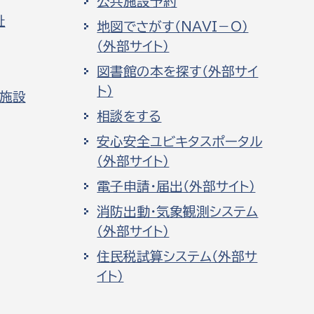
公共施設予約
祉
地図でさがす（NAVI－O）
（外部サイト）
図書館の本を探す（外部サイ
ト）
化施設
相談をする
安心安全ユビキタスポータル
（外部サイト）
電子申請・届出（外部サイト）
消防出動・気象観測システム
（外部サイト）
住民税試算システム（外部サ
イト）