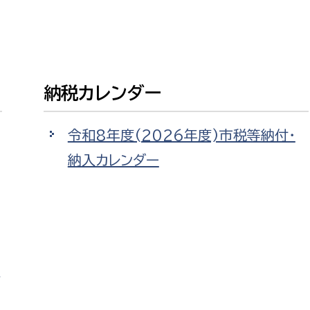
防災・安全
市税総務課
市民税課
福祉・健康
資産税課
納税カレンダー
環境・エネルギー
文化部
策課
文化政策課
令和8年度(2026年度)市税等納付・
地域経済
生涯学習課
納入カレンダー
都市基盤
文化財課
図書館
文化・生涯学習
スポーツ課
小田原城総合管理事
市民活動・地域づくり
バ
若者部
経済部
行政経営