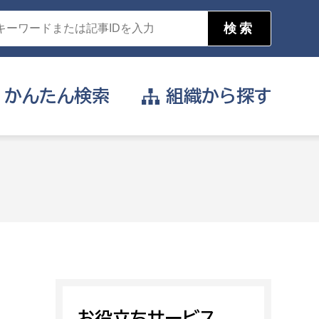
かんたん
検索
組織から
探す
目的を選択
公営事業部
支援や給付を受けたい
消防
事業課
届け出や申請をしたい
証明書がほしい
お役立ちサービス