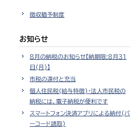
高校生・大学生など
徴収猶予制度
若者
お知らせ
妊産婦
市民部
防災部
地域政策課
防災対
8月の納税のお知らせ【納期限:8月31
高齢者
地域安全課
日(月)】
障がい者
人権・男女共同参画課
市税の還付と充当
戸籍住民課
個人住民税(給与特徴)・法人市民税の
傷病者
納税には、電子納税が便利です
事業者
スマートフォン決済アプリによる納付(
福祉健康部
子ども
ーコード読取)
労働者