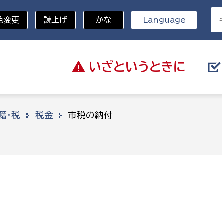
色変更
読上げ
かな
Language
いざと
いうときに
分野を選択
籍・税
税金
市税の納付
総務部
戸籍
災・ハザードマップ
避難場所
策課
総務課
税
職員課
ネジメント課
財産管理課
教育・子育て
ル推進課
契約検査課