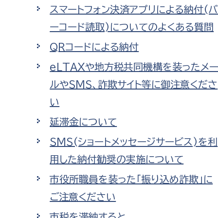
福祉政策課
子ども
スマートフォン決済アプリによる納付(
求職者
生活援護課
子ども
ーコード読取)についてのよくある質問
高齢介護課
保育課
QRコードによる納付
外国人
障がい福祉課
eLTAXや地方税共同機構を装ったメ
保険課
ペット
ルやSMS、詐欺サイト等に御注意くださ
健康づくり課
い
建設部
会計管
延滞金について
SMS(ショートメッセージサービス)を利
建設政策課
出納室
用した納付勧奨の実施について
国県事業推進課
土木管理課
市役所職員を装った「振り込め詐欺」に
道水路整備課
ご注意ください
みどり公園課
市税を滞納すると