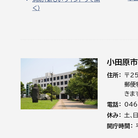
く）
小田原市
住所
〒2
郵便
きま
電話
046
休み
土､
開庁時間