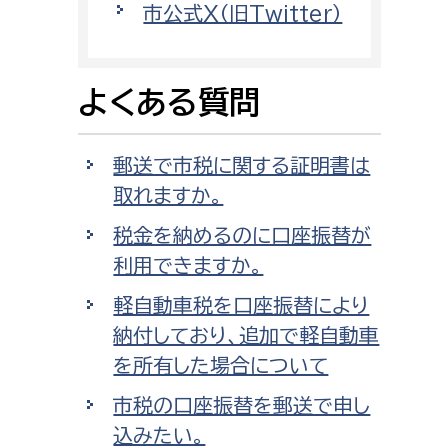
市公式X（旧Twitter）
消防課
警防第1課
警防第2課
よくある質問
局
監査事務局
郵送で市税に関する証明書は
局
監査事務局
取れますか。
税金を納めるのに口座振替が
利用できますか。
軽自動車税を口座振替により
納付しており、追加で軽自動車
を所有した場合について
市税の口座振替を郵送で申し
込みたい。