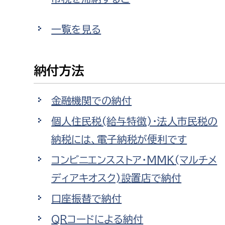
建築課
一覧を見る
納付方法
上下水道局
教育部
経営総務課
教育総
金融機関での納付
給排水業務課
保健給
個人住民税(給与特徴)・法人市民税の
水道整備課
教育指
納税には、電子納税が便利です
下水道整備課
コンビニエンスストア・MMK(マルチメ
浄水管理課
ディアキオスク)設置店で納付
農業委員会事務局
議会局
口座振替で納付
農業委員会事務局
議会総
QRコードによる納付