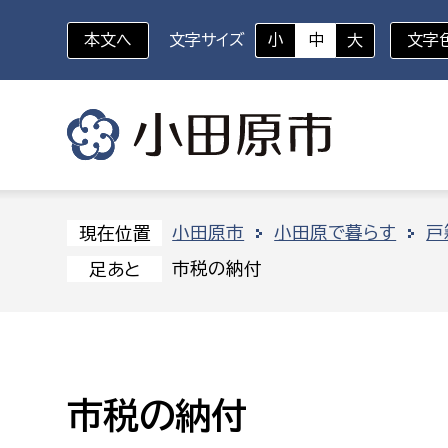
本文へ
文字サイズ
小
中
大
文字
いざというときに
対象者を選択
組織から探す
小田原市
小田原で暮らす
戸
現在位置
市税の納付
足あと
部に属さない室
企画部
新生児・乳幼児
休日救急外来
防
秘書室
企画政
幼稚園児・保育園児
広報広聴室
財政課
コンプライアンス推進室
資産マ
市税の納付
小・中学生
デジタ