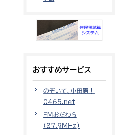
都市政策課
都市計画課
地域交通課
建築指導課
開発審査課
おすすめサービス
ー
消防
消防総務課
のぞいて、小田原！
課
予防課
0465.net
課
警防計画課
FMおだわら
救急課
（87.9MHz)
情報司令課