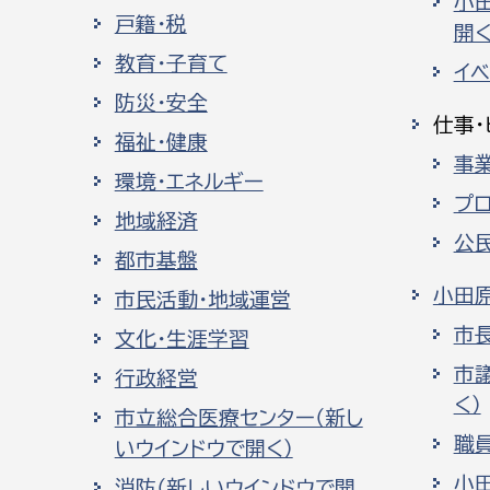
小
戸籍・税
開く
教育・子育て
イ
防災・安全
仕事・
福祉・健康
事
環境・エネルギー
プ
地域経済
公
都市基盤
小田
市民活動・地域運営
市
文化・生涯学習
市
行政経営
く）
市立総合医療センター（新し
職
いウインドウで開く）
小
消防（新しいウインドウで開