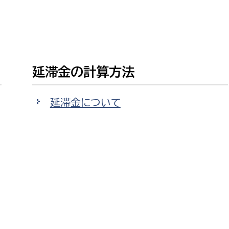
延滞金の計算方法
選挙管理委員会事務
務課
選挙管理委員会事務
延滞金について
食課
導課
務課