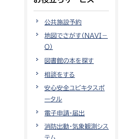
相談をしたい
公共施設予約
支払いをしたい
地図でさがす（NAVI－
働きたい
環境部
O）
環境政策課
図書館の本を探す
遊びたい
ゼロカーボン推進課
相談をする
小田原のことを知りたい
環境保護課
安心安全ユビキタスポ
環境事業センター
イベント・講座などに参加したい
ータル
電子申請・届出
務所
まちづくりに関わりたい
消防出動・気象観測シス
都市部
テム