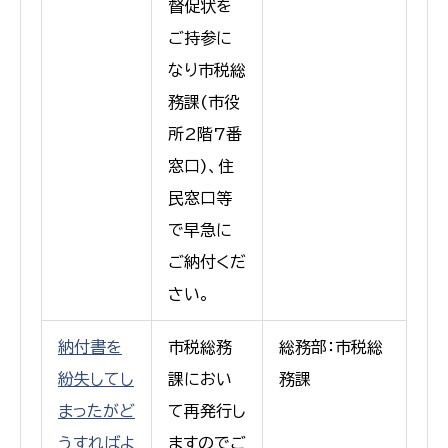
督促状を
ご持参に
なり市税総
務課(市役
所2階7番
窓口)、住
民窓口等
で早急に
ご納付くだ
さい。
納付書を
市税総務
総務部：市税総
紛失してし
課におい
務課
まったがど
て再発行し
うすればよ
ますのでご