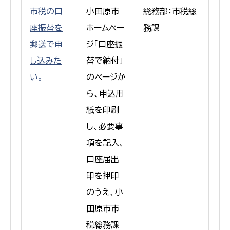
市税の口
小田原市
総務部：市税総
座振替を
ホームペー
務課
郵送で申
ジ「口座振
し込みた
替で納付」
い。
のページか
ら、申込用
紙を印刷
し、必要事
項を記入、
口座届出
印を押印
のうえ、小
田原市市
税総務課