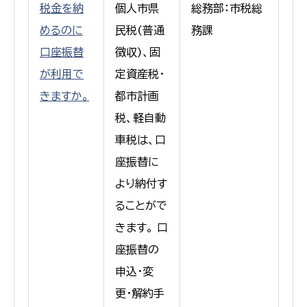
税金を納
個人市県
総務部：市税総
めるのに
民税(普通
務課
口座振替
徴収)、固
が利用で
定資産税・
きますか。
都市計画
税、軽自動
車税は、口
座振替に
より納付す
ることがで
きます。 口
座振替の
申込・変
更・解約手