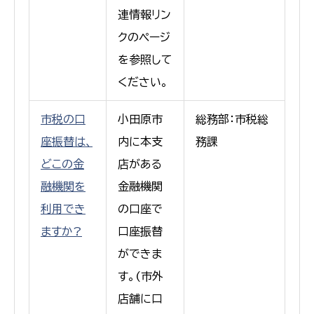
連情報リン
クのページ
を参照して
ください。
市税の口
小田原市
総務部：市税総
座振替は、
内に本支
務課
どこの金
店がある
融機関を
金融機関
利用でき
の口座で
ますか?
口座振替
ができま
す。(市外
店舗に口