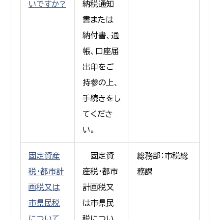
いですか?
納税通知
書または
納付書、通
帳、口座届
出印をご
持参の上、
手続きをし
てくださ
い。
固定資産
固定資
総務部：市税総
税・都市計
産税・都市
務課
画税又は
計画税又
市県民税
は市県民
について、
税につい