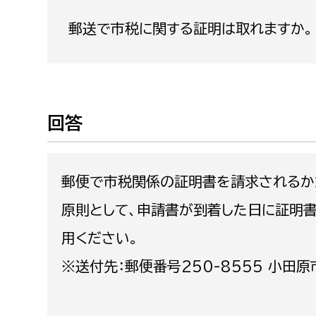
福祉政策課
子ども
郵送で市税に関する証明は取れますか。
求職者
生活援護課
子ども
高齢介護課
保育課
外国人
障がい福祉課
保険課
ペット
回答
健康づくり課
建設部
会計管
郵便で市税関係の証明書を請求されるか
建設政策課
出納室
原則として、申請書が到着した日に証明
国県事業推進課
用ください。
土木管理課
※送付先：郵便番号250-8555 小
道水路整備課
みどり公園課