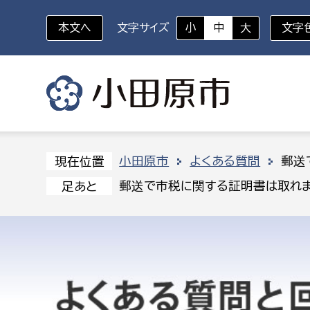
本文へ
文字サイズ
小
中
大
文字
いざというときに
対象者を選択
組織から探す
小田原市
よくある質問
郵送
現在位置
郵送で市税に関する証明書は取れま
足あと
部に属さない室
企画部
新生児・乳幼児
休日救急外来
防
秘書室
企画政
幼稚園児・保育園児
広報広聴室
財政課
コンプライアンス推進室
資産マ
小・中学生
デジタ