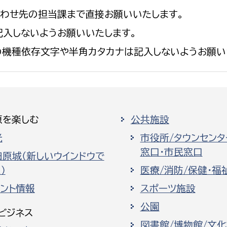
合わせ先の担当課まで直接お願いいたします。
入しないようお願いいたします。
の機種依存文字や半角カタカナは記入しないようお願い
原を楽しむ
公共施設
光
市役所/タウンセンタ
窓口・市民窓口
田原城（新しいウインドウで
）
医療/消防/保健・福
ベント情報
スポーツ施設
公園
ビジネス
図書館/博物館/文