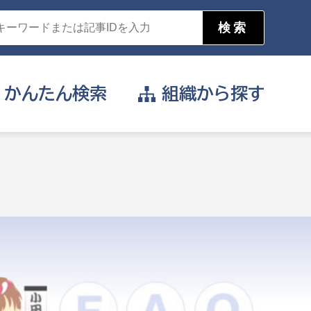
かんたん
検索
組織から
探す
目的を選択
公営事業部
支援や給付を受けたい
消防
事業課
届け出や申請をしたい
証明書がほしい