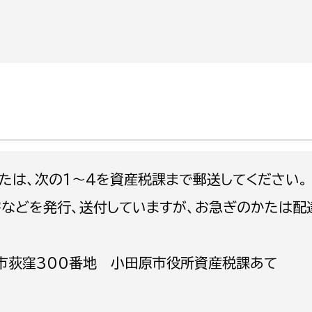
政策課
産業政策課
観光
若者支援課
観光課
農政課
消防
水産海浜課
病院
市議会
理者
市立総合医療センタ
たは、次の1〜4を資産税課まで郵送してください。
患者サポートセンター
書などを発行、送付していますが、お急ぎのかたは配
病院管理局：経営管理
病院管理局：施設用度
田原市荻窪300番地 小田原市役所資産税課あて
病院管理局：医事課