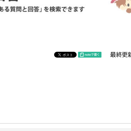
防災・安全
市税総務課
市民税課
福祉・健康
資産税課
環境・エネルギー
文化部
最終更新
策課
文化政策課
地域経済
生涯学習課
都市基盤
文化財課
図書館
文化・生涯学習
スポーツ課
小田原城総合管理事
市民活動・地域づくり
若者部
経済部
行政経営