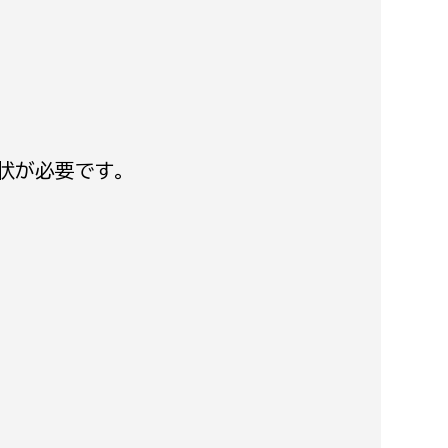
消防課
警防第1課
警防第2課
局
監査事務局
状が必要です。
局
監査事務局