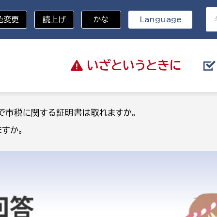
色変更
読上げ
かな
Language
いざと
いうときに
分野を選択
で市税に関する証明書は取れますか。
すか。
総務部
戸籍
災・ハザードマップ
避難場所
策課
総務課
税
職員課
ネジメント課
財産管理課
教育・子育て
ル推進課
契約検査課