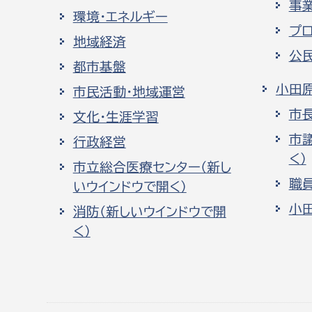
事
環境・エネルギー
プ
地域経済
公
都市基盤
小田
市民活動・地域運営
市
文化・生涯学習
市
行政経営
く）
市立総合医療センター（新し
職
いウインドウで開く）
小
消防（新しいウインドウで開
く）