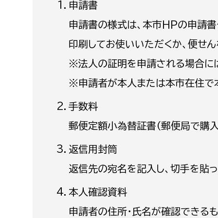
申請書
建築課
申請書の様式は、本市HPの申請書
印刷してお使いいただくか、便せん
※法人の証明を申請される場合に
上下水道局
教育部
※申請者が本人または本市在住で
経営総務課
教育総
手数料
給排水業務課
保健給
郵便定額小為替証書（郵便局で購入
水道整備課
教育指
下水道整備課
返信用封筒
浄水管理課
返信先の宛名を記入し、切手を貼っ
農業委員会事務局
議会局
本人確認資料
農業委員会事務局
議会総
申請者の住所・氏名が確認できるも