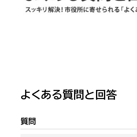
高校生・大学生など
若者
妊産婦
市民部
防災部
地域政策課
防災対
高齢者
地域安全課
障がい者
人権・男女共同参画課
戸籍住民課
よくある質問と回答
傷病者
事業者
質問
福祉健康部
子ども
労働者