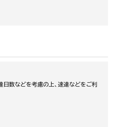
都市政策課
都市計画課
地域交通課
建築指導課
開発審査課
ー
消防
消防総務課
達日数などを考慮の上、速達などをご利
課
予防課
課
警防計画課
救急課
情報司令課