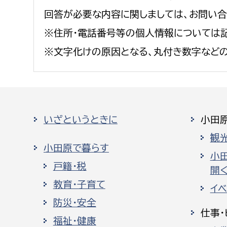
回答が必要な内容に関しましては、お問い
※住所・電話番号等の個人情報については記
※文字化けの原因となる、丸付き数字など
いざというときに
小田
観
小田原で暮らす
小
戸籍・税
開く
教育・子育て
イ
防災・安全
仕事・
福祉・健康