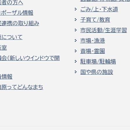
業者の方へ
ごみ/上・下水道
ロポーザル情報
子育て/教育
民連携の取り組み
市民活動/生涯学習
原について
市場・漁港
長室
斎場・霊園
議会（新しいウインドウで開
駐車場/駐輪場
国や県の施設
員情報
田原ってどんなまち