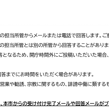
防災・安全
市税総務課
市民税課
福祉・健康
資産税課
環境・エネルギー
文化部
記の担当所管からメールまたは電話で回答します。ご
の担当所管とは別の所管から回答することがありま
策課
文化政策課
地域経済
の回答となるため、開庁時間外にご投稿いただいた場
生涯学習課
都市基盤
文化財課
図書館
回答までにお時間をいただく場合があります。
文化・生涯学習
スポーツ課
営業や勧誘、宗教に関するもの、誹謗中傷に類する
小田原城総合管理事
市民活動・地域づくり
若者部
経済部
、本市からの受け付け完了メールや回答メールがブ
行政経営