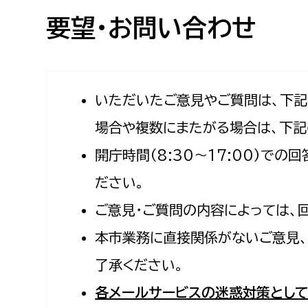
高校生・大学生など
要望・お問い合わせ
若者
妊産婦
市民部
防災部
いただいたご意見やご質問は、下
場合や複数にまたがる場合は、下記
地域政策課
防災対
高齢者
開庁時間（8:30〜17:00）で
地域安全課
障がい者
人権・男女共同参画課
ださい。
戸籍住民課
ご意見・ご質問の内容によっては、
傷病者
本市業務に直接関係がないご意見、
事業者
了承ください。
福祉健康部
子ども
各メールサービスの迷惑対策として
労働者