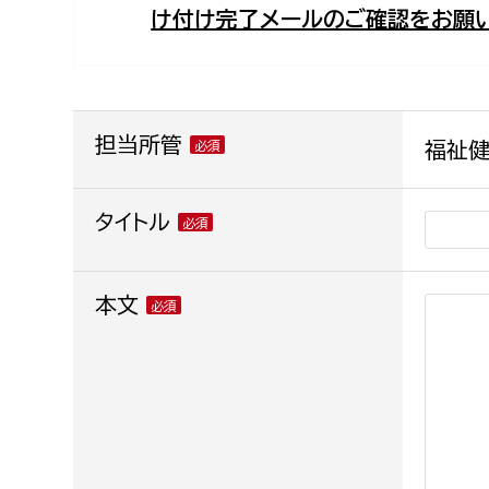
け付け完了メールのご確認をお願い
福祉政策課
子ども
求職者
生活援護課
子ども
高齢介護課
保育課
外国人
障がい福祉課
担当所管
福祉健
保険課
ペット
健康づくり課
タイトル
建設部
会計管
本文
建設政策課
出納室
国県事業推進課
土木管理課
道水路整備課
みどり公園課