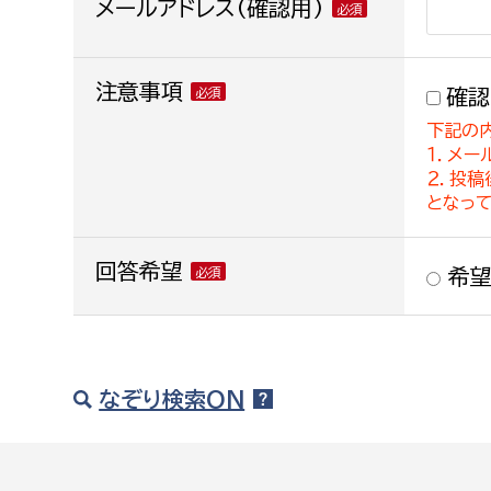
メールアドレス(確認用)
注意事項
確認
下記の
１．メー
２．投
となっ
回答希望
希望
なぞり検索ON