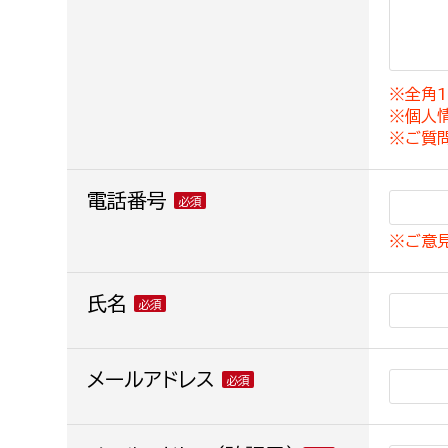
建築課
※全角1
※個人
上下水道局
教育部
※ご質
経営総務課
教育総
電話番号
給排水業務課
保健給
※ご意
水道整備課
教育指
下水道整備課
氏名
浄水管理課
農業委員会事務局
メールアドレス
議会局
農業委員会事務局
議会総