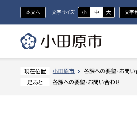
本文へ
文字サイズ
小
中
大
文字
いざというときに
対象者を選択
組織から探す
小田原市
各課への要望・お問い
現在位置
各課への要望・お問い合わせ
足あと
部に属さない室
企画部
新生児・乳幼児
休日救急外来
防
秘書室
企画政
幼稚園児・保育園児
広報広聴室
財政課
コンプライアンス推進室
資産マ
小・中学生
デジタ