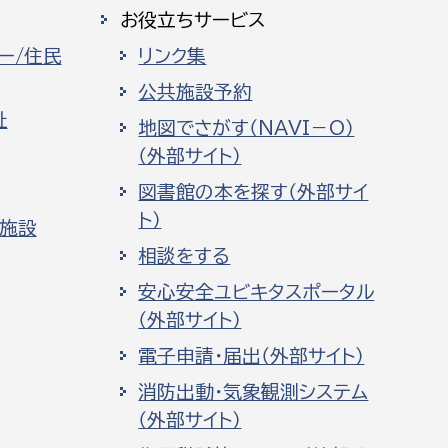
お役立ちサービス
ー/住民
リンク集
公共施設予約
祉
地図でさがす（NAVI－O）
（外部サイト）
図書館の本を探す（外部サイ
ト）
化施設
相談をする
安心安全ユビキタスポータル
（外部サイト）
電子申請・届出（外部サイト）
消防出動・気象観測システム
（外部サイト）