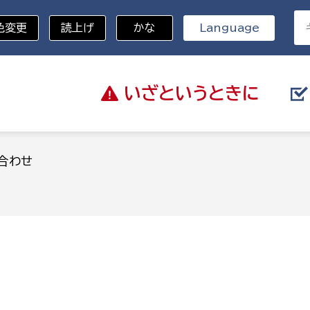
色変更
読上げ
かな
Language
いざと
いうときに
分野を選択
合わせ
総務部
戸籍
災・ハザードマップ
避難場所
策課
総務課
税
職員課
ネジメント課
財産管理課
教育・子育て
ル推進課
契約検査課