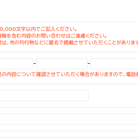
0,000文字以内でご記入ください。
情報を含む内容のお問い合わせはご遠慮ください。
選挙管理委員会事務
問は、市の刊行物などに匿名で掲載させていただくことがありま
務課
選挙管理委員会事務
-
-
食課
見の内容について確認させていただく場合がありますので、電話
導課
務課