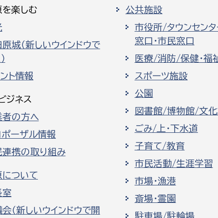
原を楽しむ
公共施設
光
市役所/タウンセンタ
窓口・市民窓口
田原城（新しいウインドウで
）
医療/消防/保健・福
ベント情報
スポーツ施設
公園
ビジネス
図書館/博物館/文
業者の方へ
ごみ/上・下水道
ロポーザル情報
子育て/教育
民連携の取り組み
市民活動/生涯学習
原について
市場・漁港
長室
斎場・霊園
議会（新しいウインドウで開
駐車場/駐輪場