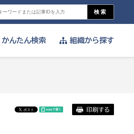
かんたん
検索
組織から
探す
目的を選択
公営事業部
支援や給付を受けたい
消防
事業課
届け出や申請をしたい
印刷する
証明書がほしい