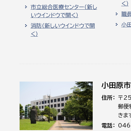
く）
市立総合医療センター（新し
職
いウインドウで開く）
小
消防（新しいウインドウで開
く）
小田原市
住所
〒2
郵便
きま
電話
046