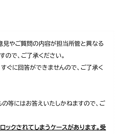
相談をしたい
支払いをしたい
働きたい
環境部
意見やご質問の内容が担当所管と異なる
すので、ご了承ください。
環境政策課
遊びたい
合、すぐに回答ができませんので、ご了承く
ゼロカーボン推進課
小田原のことを知りたい
環境保護課
環境事業センター
イベント・講座などに参加したい
もの等にはお答えいたしかねますので、ご
務所
まちづくりに関わりたい
都市部
ロックされてしまうケースがあります。受