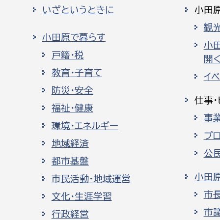
いざというときに
小田
観
小田原で暮らす
小
戸籍・税
開く
教育・子育て
イ
防災・安全
仕事・
福祉・健康
事
環境・エネルギー
プ
地域経済
公
都市基盤
小田
市民活動・地域運営
市
文化・生涯学習
市
行政経営