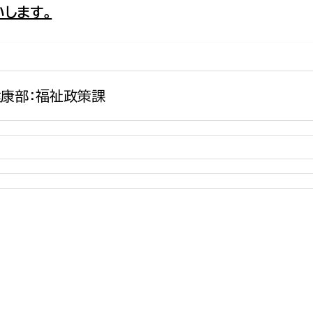
します。
政策課
産業政策課
観光
若者支援課
観光課
農政課
消防
水産海浜課
康部：福祉政策課
病院
市議会
理者
市立総合医療センタ
患者サポートセンター
病院管理局：経営管理
病院管理局：施設用度
病院管理局：医事課