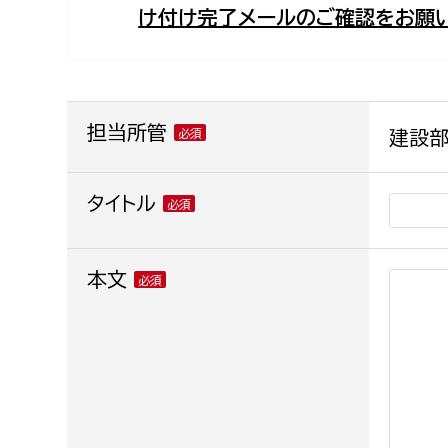
け付け完了メールのご確認をお願い
福祉政策課
子ども
求職者
生活援護課
子ども
高齢介護課
保育課
外国人
障がい福祉課
担当所管
建設部
保険課
ペット
健康づくり課
タイトル
建設部
会計管
本文
建設政策課
出納室
国県事業推進課
土木管理課
道水路整備課
みどり公園課