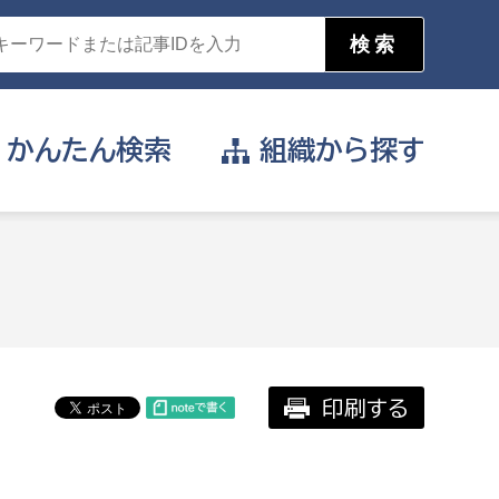
かんたん
検索
組織から
探す
目的を選択
公営事業部
支援や給付を受けたい
消防
事業課
届け出や申請をしたい
印刷する
証明書がほしい