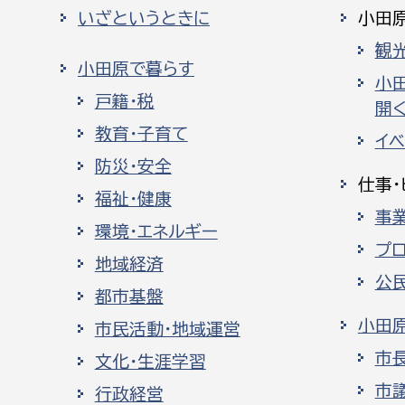
いざというときに
小田
観
小田原で暮らす
小
戸籍・税
開く
教育・子育て
イ
防災・安全
仕事・
福祉・健康
事
環境・エネルギー
プ
地域経済
公
都市基盤
小田
市民活動・地域運営
市
文化・生涯学習
市
行政経営