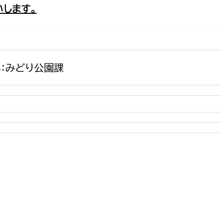
します。
政策課
産業政策課
観光
若者支援課
観光課
農政課
消防
水産海浜課
：みどり公園課
病院
市議会
理者
市立総合医療センタ
患者サポートセンター
病院管理局：経営管理
病院管理局：施設用度
病院管理局：医事課