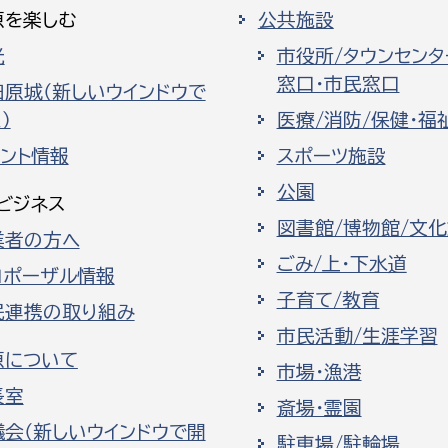
原を楽しむ
公共施設
光
市役所/タウンセンタ
窓口・市民窓口
田原城（新しいウインドウで
）
医療/消防/保健・福
ベント情報
スポーツ施設
公園
ビジネス
図書館/博物館/文
業者の方へ
ごみ/上・下水道
ロポーザル情報
子育て/教育
民連携の取り組み
市民活動/生涯学習
原について
市場・漁港
長室
斎場・霊園
議会（新しいウインドウで開
駐車場/駐輪場