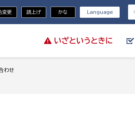
色変更
読上げ
かな
Language
いざと
いうときに
分野を選択
合わせ
総務部
戸籍
災・ハザードマップ
避難場所
策課
総務課
税
職員課
ネジメント課
財産管理課
教育・子育て
ル推進課
契約検査課