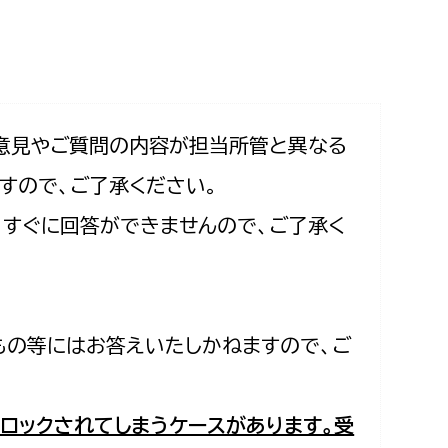
相談をしたい
支払いをしたい
働きたい
環境部
意見やご質問の内容が担当所管と異なる
すので、ご了承ください。
環境政策課
遊びたい
合、すぐに回答ができませんので、ご了承く
ゼロカーボン推進課
小田原のことを知りたい
環境保護課
環境事業センター
イベント・講座などに参加したい
もの等にはお答えいたしかねますので、ご
務所
まちづくりに関わりたい
都市部
ロックされてしまうケースがあります。受