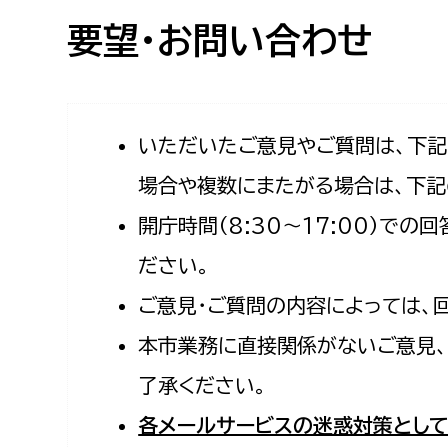
高校生・大学生など
要望・お問い合わせ
若者
妊産婦
市民部
防災部
いただいたご意見やご質問は、下
場合や複数にまたがる場合は、下記
地域政策課
防災対
高齢者
開庁時間（8:30〜17:00）で
地域安全課
障がい者
人権・男女共同参画課
ださい。
戸籍住民課
ご意見・ご質問の内容によっては、
傷病者
本市業務に直接関係がないご意見、
事業者
了承ください。
福祉健康部
子ども
各メールサービスの迷惑対策として
労働者