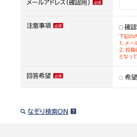
メールアドレス(確認用)
注意事項
確認
下記の
１．メー
２．投
となっ
回答希望
希望
なぞり検索ON