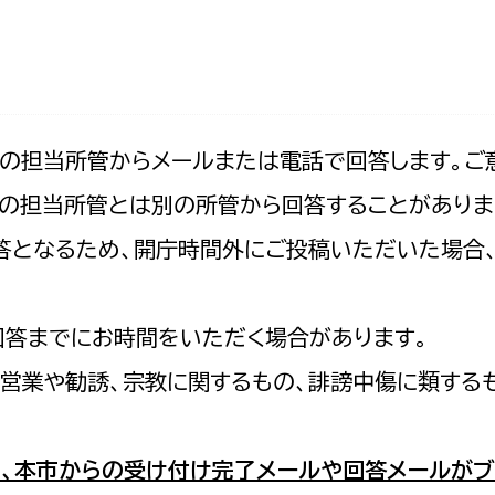
防災・安全
市税総務課
市民税課
福祉・健康
資産税課
環境・エネルギー
文化部
記の担当所管からメールまたは電話で回答します。ご
の担当所管とは別の所管から回答することがありま
策課
文化政策課
地域経済
の回答となるため、開庁時間外にご投稿いただいた場
生涯学習課
都市基盤
文化財課
図書館
回答までにお時間をいただく場合があります。
文化・生涯学習
スポーツ課
営業や勧誘、宗教に関するもの、誹謗中傷に類する
小田原城総合管理事
市民活動・地域づくり
若者部
経済部
、本市からの受け付け完了メールや回答メールがブ
行政経営