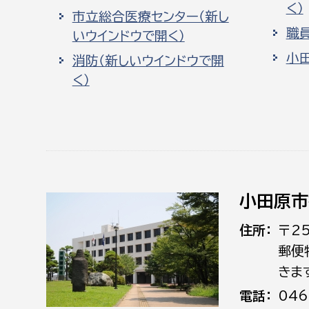
く）
市立総合医療センター（新し
職
いウインドウで開く）
小
消防（新しいウインドウで開
く）
小田原市
住所
〒2
郵便
きま
電話
046