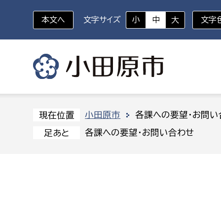
本文へ
文字サイズ
小
中
大
文字
いざというときに
対象者を選択
組織から探す
小田原市
各課への要望・お問い
現在位置
各課への要望・お問い合わせ
足あと
部に属さない室
企画部
新生児・乳幼児
休日救急外来
防
秘書室
企画政
幼稚園児・保育園児
広報広聴室
財政課
コンプライアンス推進室
資産マ
小・中学生
デジタ