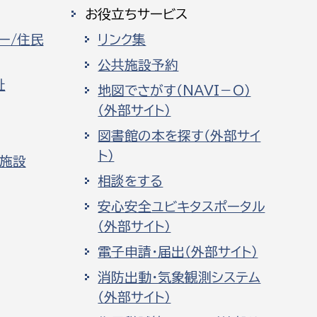
お役立ちサービス
ー/住民
リンク集
公共施設予約
祉
地図でさがす（NAVI－O）
（外部サイト）
図書館の本を探す（外部サイ
ト）
化施設
相談をする
安心安全ユビキタスポータル
（外部サイト）
電子申請・届出（外部サイト）
消防出動・気象観測システム
（外部サイト）