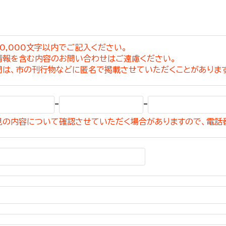
0,000文字以内でご記入ください。
情報を含む内容のお問い合わせはご遠慮ください。
選挙管理委員会事務
問は、市の刊行物などに匿名で掲載させていただくことがありま
務課
選挙管理委員会事務
-
-
食課
見の内容について確認させていただく場合がありますので、電話
導課
務課