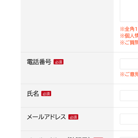
建築課
※全角1
※個人
上下水道局
教育部
※ご質
経営総務課
教育総
電話番号
給排水業務課
保健給
※ご意
水道整備課
教育指
下水道整備課
氏名
浄水管理課
農業委員会事務局
メールアドレス
議会局
農業委員会事務局
議会総