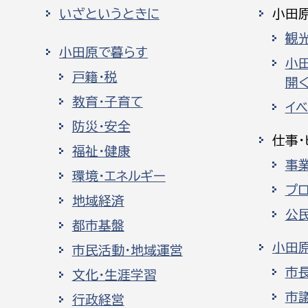
いざというときに
小田
観
小田原で暮らす
小
戸籍・税
開く
教育・子育て
イ
防災・安全
仕事・
福祉・健康
事
環境・エネルギー
プ
地域経済
公
都市基盤
小田
市民活動・地域運営
市
文化・生涯学習
市
行政経営