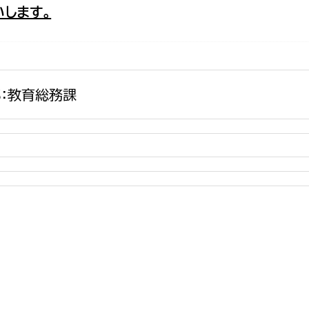
します。
政策課
産業政策課
観光
若者支援課
観光課
農政課
消防
水産海浜課
：教育総務課
病院
市議会
理者
市立総合医療センタ
患者サポートセンター
病院管理局：経営管理
病院管理局：施設用度
病院管理局：医事課