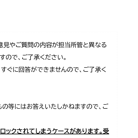
相談をしたい
支払いをしたい
働きたい
環境部
意見やご質問の内容が担当所管と異なる
すので、ご了承ください。
環境政策課
遊びたい
合、すぐに回答ができませんので、ご了承く
ゼロカーボン推進課
小田原のことを知りたい
環境保護課
環境事業センター
イベント・講座などに参加したい
もの等にはお答えいたしかねますので、ご
務所
まちづくりに関わりたい
都市部
ロックされてしまうケースがあります。受