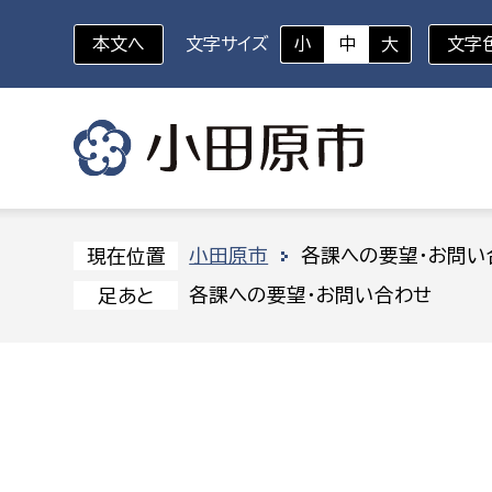
本文へ
文字サイズ
小
中
大
文字
いざというときに
対象者を選択
組織から探す
小田原市
各課への要望・お問い
現在位置
各課への要望・お問い合わせ
足あと
部に属さない室
企画部
新生児・乳幼児
休日救急外来
防
秘書室
企画政
幼稚園児・保育園児
広報広聴室
財政課
コンプライアンス推進室
資産マ
小・中学生
デジタ