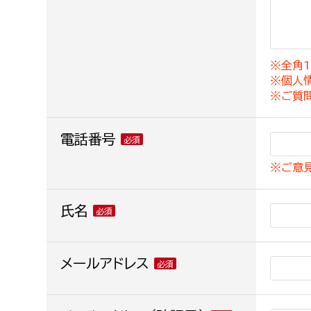
建築課
※全角1
※個人
上下水道局
教育部
※ご質
経営総務課
教育総
電話番号
給排水業務課
保健給
※ご意
水道整備課
教育指
下水道整備課
氏名
浄水管理課
農業委員会事務局
メールアドレス
議会局
農業委員会事務局
議会総