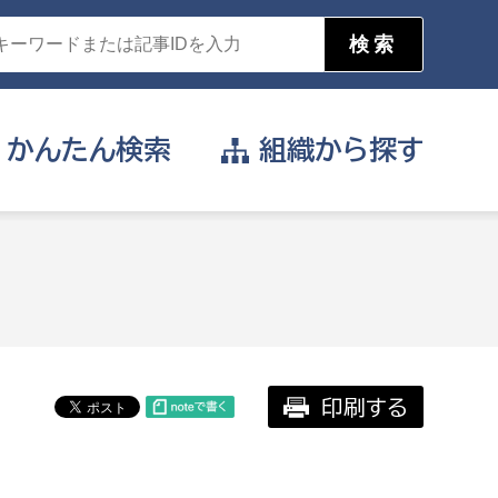
かんたん
検索
組織から
探す
目的を選択
公営事業部
支援や給付を受けたい
消防
事業課
届け出や申請をしたい
印刷する
証明書がほしい