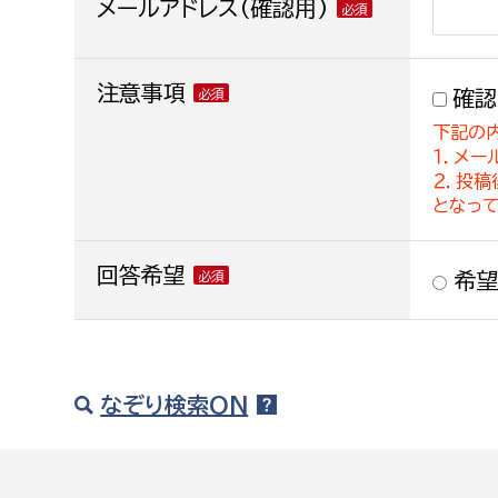
メールアドレス(確認用)
注意事項
確認
下記の
１．メー
２．投
となっ
回答希望
希望
なぞり検索ON