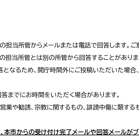
防災・安全
市税総務課
市民税課
福祉・健康
資産税課
環境・エネルギー
文化部
記の担当所管からメールまたは電話で回答します。ご
の担当所管とは別の所管から回答することがありま
策課
文化政策課
地域経済
の回答となるため、開庁時間外にご投稿いただいた場
生涯学習課
都市基盤
文化財課
図書館
回答までにお時間をいただく場合があります。
文化・生涯学習
スポーツ課
営業や勧誘、宗教に関するもの、誹謗中傷に類する
小田原城総合管理事
市民活動・地域づくり
若者部
経済部
、本市からの受け付け完了メールや回答メールがブ
行政経営