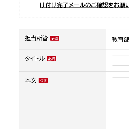
け付け完了メールのご確認をお願い
福祉政策課
子ども
求職者
生活援護課
子ども
高齢介護課
保育課
外国人
障がい福祉課
担当所管
教育部
保険課
ペット
健康づくり課
タイトル
建設部
会計管
本文
建設政策課
出納室
国県事業推進課
土木管理課
道水路整備課
みどり公園課