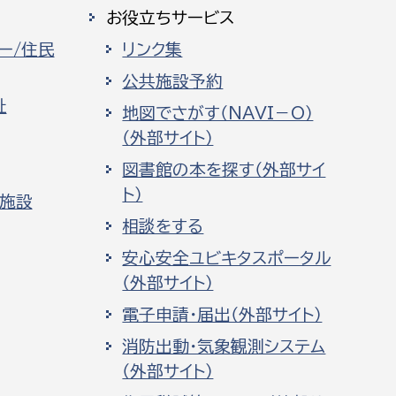
お役立ちサービス
ー/住民
リンク集
公共施設予約
祉
地図でさがす（NAVI－O）
（外部サイト）
図書館の本を探す（外部サイ
ト）
化施設
相談をする
安心安全ユビキタスポータル
（外部サイト）
電子申請・届出（外部サイト）
消防出動・気象観測システム
（外部サイト）