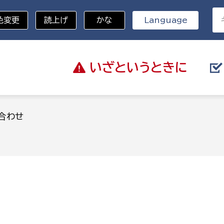
色変更
読上げ
かな
Language
いざと
いうときに
分野を選択
合わせ
総務部
戸籍
災・ハザードマップ
避難場所
策課
総務課
税
職員課
ネジメント課
財産管理課
教育・子育て
ル推進課
契約検査課