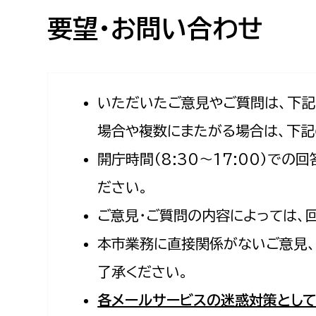
高校生・大学生など
要望・お問い合わせ
若者
妊産婦
市民部
防災部
いただいたご意見やご質問は、下
場合や複数にまたがる場合は、下記
地域政策課
防災対
高齢者
開庁時間（8:30〜17:00）で
地域安全課
障がい者
人権・男女共同参画課
ださい。
戸籍住民課
ご意見・ご質問の内容によっては、
傷病者
本市業務に直接関係がないご意見、
事業者
了承ください。
福祉健康部
子ども
各メールサービスの迷惑対策として
労働者