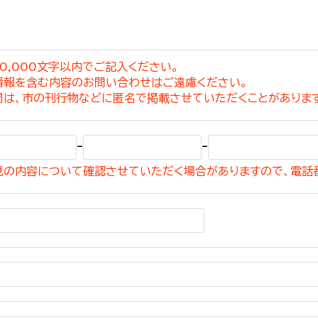
0,000文字以内でご記入ください。
情報を含む内容のお問い合わせはご遠慮ください。
選挙管理委員会事務
問は、市の刊行物などに匿名で掲載させていただくことがありま
務課
選挙管理委員会事務
-
-
食課
見の内容について確認させていただく場合がありますので、電話
導課
務課