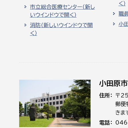
く）
市立総合医療センター（新し
職
いウインドウで開く）
小
消防（新しいウインドウで開
く）
小田原市
住所
〒2
郵便
きま
電話
046