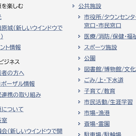
原を楽しむ
公共施設
光
市役所/タウンセンタ
窓口・市民窓口
田原城（新しいウインドウで
）
医療/消防/保健・福
ベント情報
スポーツ施設
公園
ビジネス
図書館/博物館/文
業者の方へ
ごみ/上・下水道
ロポーザル情報
子育て/教育
民連携の取り組み
市民活動/生涯学習
原について
市場・漁港
長室
斎場・霊園
議会（新しいウインドウで開
駐車場/駐輪場