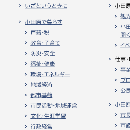
いざというときに
小田
観
小田原で暮らす
小
戸籍・税
開く
教育・子育て
イ
防災・安全
仕事・
福祉・健康
事
環境・エネルギー
プ
地域経済
公
都市基盤
小田
市民活動・地域運営
市
文化・生涯学習
市
行政経営