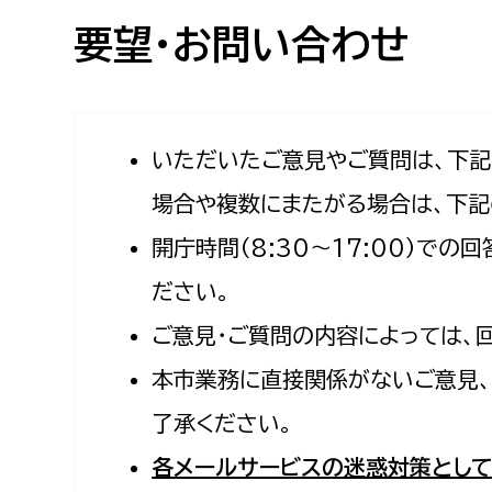
高校生・大学生など
要望・お問い合わせ
若者
妊産婦
市民部
防災部
いただいたご意見やご質問は、下
場合や複数にまたがる場合は、下記
地域政策課
防災対
高齢者
開庁時間（8:30〜17:00）で
地域安全課
障がい者
人権・男女共同参画課
ださい。
戸籍住民課
ご意見・ご質問の内容によっては、
傷病者
本市業務に直接関係がないご意見、
事業者
了承ください。
福祉健康部
子ども
各メールサービスの迷惑対策として
労働者