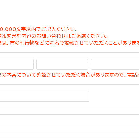
0,000文字以内でご記入ください。
情報を含む内容のお問い合わせはご遠慮ください。
選挙管理委員会事務
問は、市の刊行物などに匿名で掲載させていただくことがありま
務課
選挙管理委員会事務
-
-
食課
見の内容について確認させていただく場合がありますので、電話
導課
務課