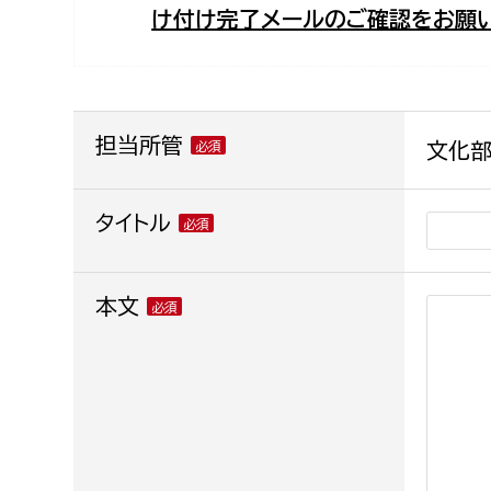
け付け完了メールのご確認をお願い
福祉政策課
子ども
求職者
生活援護課
子ども
高齢介護課
保育課
外国人
障がい福祉課
担当所管
文化部
保険課
ペット
健康づくり課
タイトル
建設部
会計管
本文
建設政策課
出納室
国県事業推進課
土木管理課
道水路整備課
みどり公園課