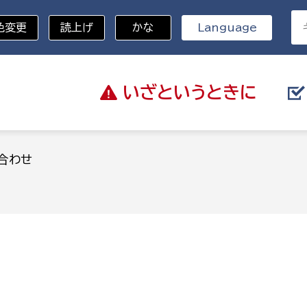
色変更
読上げ
かな
Language
いざと
いうときに
分野を選択
合わせ
総務部
戸籍
災・ハザードマップ
避難場所
策課
総務課
税
職員課
ネジメント課
財産管理課
教育・子育て
ル推進課
契約検査課