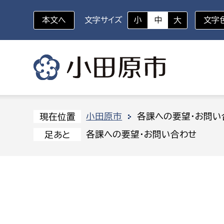
本文へ
文字サイズ
小
中
大
文字
いざというときに
対象者を選択
組織から探す
小田原市
各課への要望・お問い
現在位置
各課への要望・お問い合わせ
足あと
部に属さない室
企画部
新生児・乳幼児
休日救急外来
防
秘書室
企画政
幼稚園児・保育園児
広報広聴室
財政課
コンプライアンス推進室
資産マ
小・中学生
デジタ