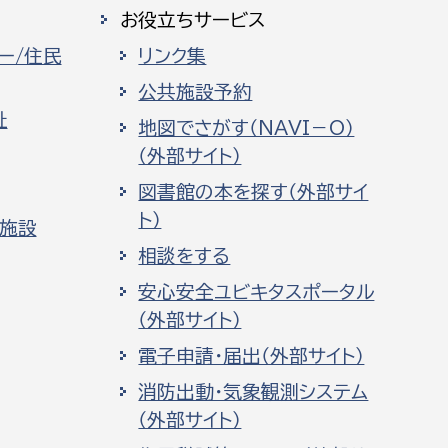
お役立ちサービス
ー/住民
リンク集
公共施設予約
祉
地図でさがす（NAVI－O）
（外部サイト）
図書館の本を探す（外部サイ
ト）
化施設
相談をする
安心安全ユビキタスポータル
（外部サイト）
電子申請・届出（外部サイト）
消防出動・気象観測システム
（外部サイト）