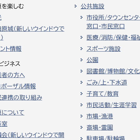
原を楽しむ
公共施設
光
市役所/タウンセンタ
窓口・市民窓口
田原城（新しいウインドウで
）
医療/消防/保健・福
ベント情報
スポーツ施設
公園
ビジネス
図書館/博物館/文
業者の方へ
ごみ/上・下水道
ロポーザル情報
子育て/教育
民連携の取り組み
市民活動/生涯学習
原について
市場・漁港
長室
斎場・霊園
議会（新しいウインドウで開
駐車場/駐輪場