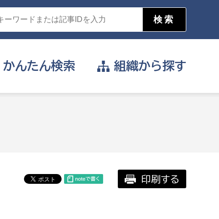
かんたん
検索
組織から
探す
目的を選択
公営事業部
支援や給付を受けたい
消防
事業課
届け出や申請をしたい
印刷する
証明書がほしい