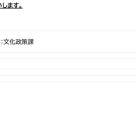
します。
政策課
産業政策課
観光
若者支援課
観光課
農政課
消防
水産海浜課
：文化政策課
病院
市議会
理者
市立総合医療センタ
患者サポートセンター
病院管理局：経営管理
病院管理局：施設用度
病院管理局：医事課