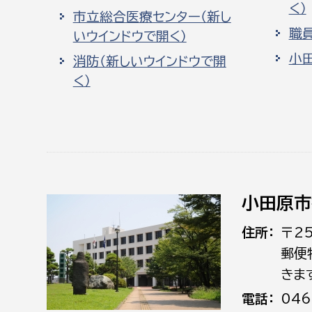
く）
市立総合医療センター（新し
職
いウインドウで開く）
小
消防（新しいウインドウで開
く）
小田原市
住所
〒2
郵便
きま
電話
046