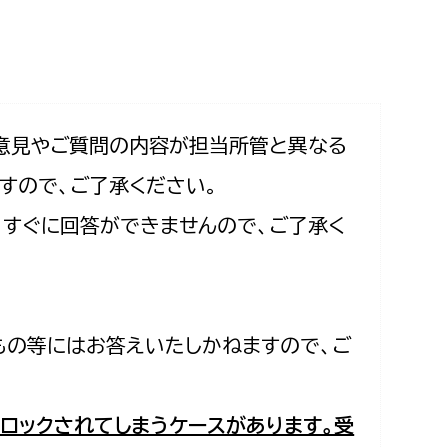
相談をしたい
支払いをしたい
働きたい
環境部
意見やご質問の内容が担当所管と異なる
すので、ご了承ください。
環境政策課
遊びたい
合、すぐに回答ができませんので、ご了承く
ゼロカーボン推進課
小田原のことを知りたい
環境保護課
環境事業センター
イベント・講座などに参加したい
もの等にはお答えいたしかねますので、ご
務所
まちづくりに関わりたい
都市部
ロックされてしまうケースがあります。受