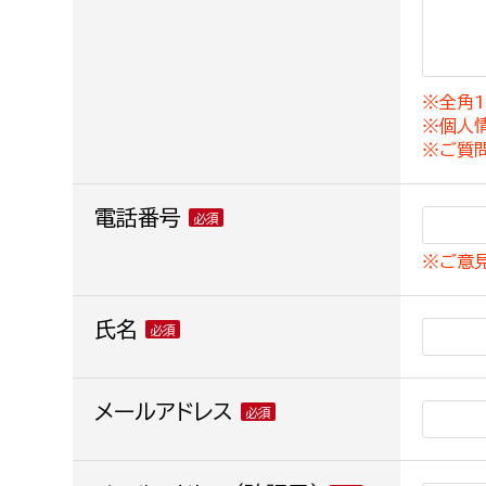
建築課
※全角1
※個人
上下水道局
教育部
※ご質
経営総務課
教育総
電話番号
給排水業務課
保健給
※ご意
水道整備課
教育指
下水道整備課
氏名
浄水管理課
農業委員会事務局
メールアドレス
議会局
農業委員会事務局
議会総