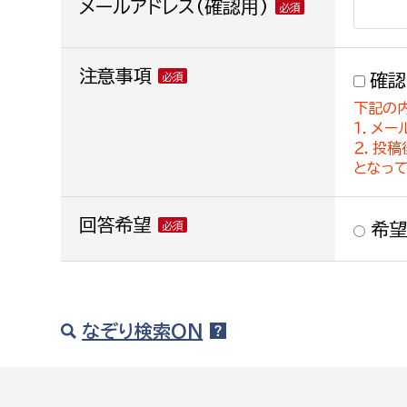
メールアドレス(確認用)
注意事項
確認
下記の
１．メー
２．投
となっ
回答希望
希望
なぞり検索ON