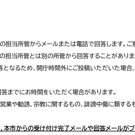
防災・安全
市税総務課
市民税課
福祉・健康
資産税課
環境・エネルギー
文化部
記の担当所管からメールまたは電話で回答します。ご
の担当所管とは別の所管から回答することがありま
策課
文化政策課
地域経済
の回答となるため、開庁時間外にご投稿いただいた場
生涯学習課
都市基盤
文化財課
図書館
回答までにお時間をいただく場合があります。
文化・生涯学習
スポーツ課
営業や勧誘、宗教に関するもの、誹謗中傷に類する
小田原城総合管理事
市民活動・地域づくり
若者部
経済部
、本市からの受け付け完了メールや回答メールがブ
行政経営